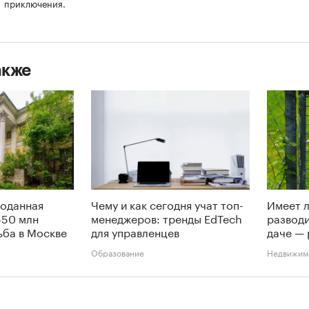
приключения.
акже
роданная
Чему и как сегодня учат топ-
Имеет л
550 млн
менеджеров: тренды EdTech
разводи
ьба в Москве
для управленцев
даче —
Образование
Недвижим