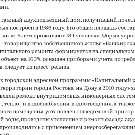
нии.
этажный двухподъездный дом, получивший поче
 был построен в 1986 году. Его общая площадь соста
с. кв. м. В нем проживают 184 человека. Форма упр
 товарищество собственников жилья «Башкирская
питального ремонта формируется на специальном 
 объект на 100% оснащен приборами учета потреб
в, следует из пресс-релиза.
х городской адресной программы «Капитальный 
территории города Ростова-на-Дону в 2010 году» з
оведен ремонт внутридомовых инженерных систе
-, тепло- и водоснабжения, водоотведения, а также
ного помещения, установлен общедомовой прибор
й воды, проведены утепление и ремонт фасада зда
производились с применением энергосберегающи