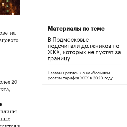
Материалы по теме
ове-на-
В Подмосковье
зцового
подсчитали должников по
ЖКХ, которых не пустят за
границу
Названы регионы с наибольшим
ростом тарифов ЖКХ в 2020 году
олее 20
кта,
в
иплины
нные
орится в