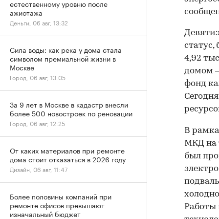
естественному уровню после
ажиотажа
сообще
Деньги, 06 авг, 13:32
Девяти
статус,
Сила воды: как река у дома стала
символом премиальной жизни в
4,92 ты
Москве
домом —
Город, 06 авг, 13:05
фонд ка
Сегодня
За 9 лет в Москве в кадастр внесли
ресурсо
более 500 новостроек по реновации
Город, 06 авг, 12:25
В рамка
МКД на 
От каких материалов при ремонте
был пр
дома стоит отказаться в 2026 году
электро
Дизайн, 06 авг, 11:47
подваль
холодно
Более половины компаний при
ремонте офисов превышают
Работы 
изначальный бюджет