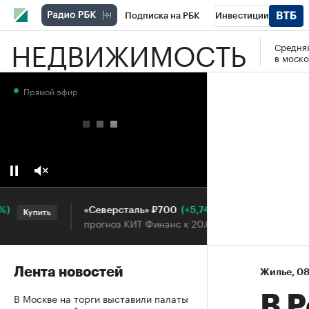
Подписка на РБК
Инвестиции
НЕДВИЖИМОСТЬ
Средняя
РБК Вино
Спорт
Школа управления
в моско
Национальные проекты
Город
Стил
Прямой эфир
Кредитные рейтинги
Франшизы
Га
Проверка контрагентов
Политика
Э
(+5,74%)
«Северсталь» ₽700
НОВА
Купить
Купить
прогноз КИТ Финанс к 20.07.27
прогн
Лента новостей
Жилье
⁠,
08
В Москве на торги выставили палаты
В 