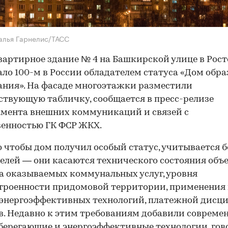
алья Гарнелис/ТАСС
артирное здание № 4 на Башкирской улице в Рост
ало 100-м в России обладателем статуса «Дом обра
ния». На фасаде многоэтажки разместили
ствующую табличку, сообщается в пресс-релизе
мента внешних коммуникаций и связей с
енностью ГК ФСР ЖКХ.
о чтобы дом получил особый статус, учитывается б
елей — они касаются технического состояния объе
а оказываемых коммунальных услуг, уровня
троенности придомовой территории, применения 
энергоэффективных технологий, платежной дисц
. Недавно к этим требованиям добавили совреме
берегающие и энергоэффективные технологии, гов