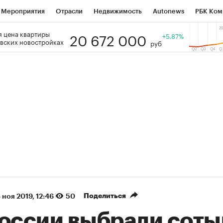
Мероприятия
Отрасли
Недвижимость
Autonews
РБК Ком
20 672 000
 цена квартиры
 РБК
РБК Образование
РБК Курсы
РБК Life
+5.87%
Тренды
Виз
вских новостройках
руб
ь
Крипто
РБК Бизнес-среда
Дискуссионный клуб
Исследо
зета
Спецпроекты СПб
Конференции СПб
Спецпроекты
кономика
Бизнес
Технологии и медиа
Финансы
Рынок на
(+35,95%)
(+30,78%)
ТЭК ₽1 400
«Русагро» ₽120
Купить
оз SberCIB к 27.07.27
прогноз ПСБ к 26.07.27
Поделиться
 ноя 2019, 12:46
50
России выбрали соты