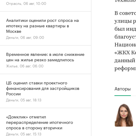
техноло
Отрасль, 06 авг, 10:00
В совет
Аналитики оценили рост спроса на
улицы р
ипотеку на разные квартиры в
был инд
Москве
Деньги, 06 авг, 09:00
благоус
Национа
«ЖКХ Ко
Временное явление: в июле снижение
цен на жилье резко замедлилось
данный 
Жилье, 06 авг, 06:00
реформ
ЦБ оценил ставки проектного
Авторы
финансирования для застройщиков
России
Деньги, 05 авг, 18:13
«Домклик» отметил
перераспределение ипотечного
спроса в сторону вторички
Деньги, 05 авг, 15:13