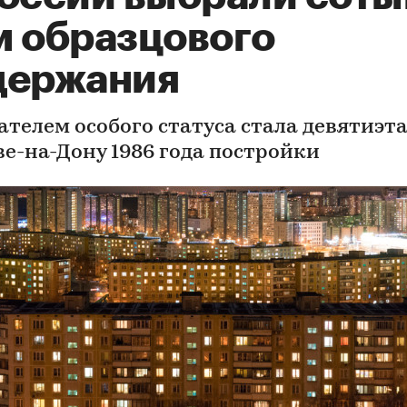
м образцового
держания
ателем особого статуса стала девятиэт
ве-на-Дону 1986 года постройки