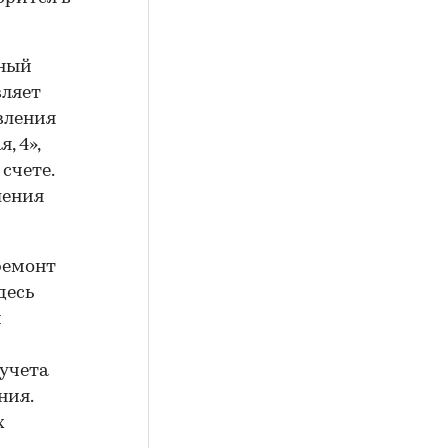
тный
вляет
авления
, 4»,
счете.
ления
ремонт
десь
м
 учета
ния.
х