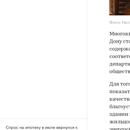
Фото: Нат
Многокв
Дону ст
содержа
соответ
департа
обществ
Для тог
показат
качеств
благоус
здании 
жильцов
Спрос на ипотеку в июле вернулся к
энергос