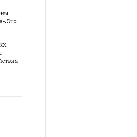
оны
». Это
ЖКХ
т
йствия