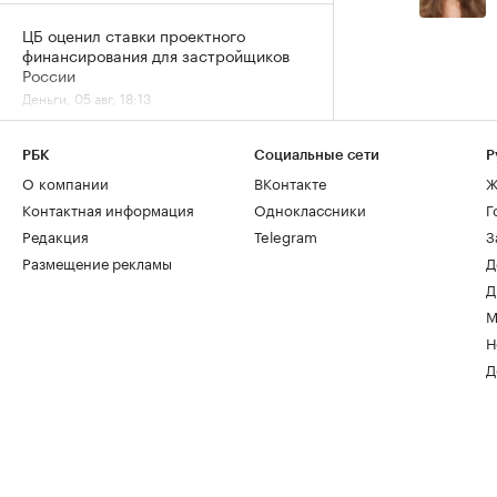
ЦБ оценил ставки проектного
финансирования для застройщиков
России
Деньги, 05 авг, 18:13
«Домклик» отметил
РБК
Социальные сети
Р
перераспределение ипотечного
О компании
ВКонтакте
Ж
спроса в сторону вторички
Контактная информация
Одноклассники
Г
Деньги, 05 авг, 15:13
Редакция
Telegram
З
Размещение рекламы
Д
Д
М
Н
Д