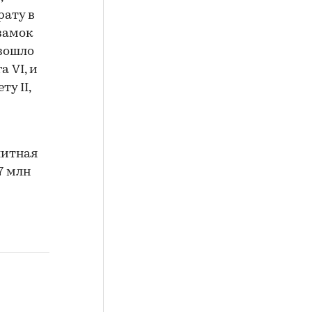
рату в
 замок
изошло
а VI, и
ту II,
литная
7 млн