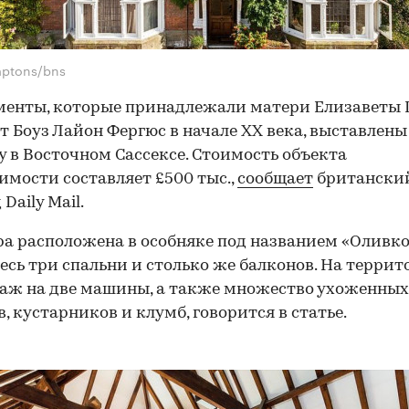
mptons/bns
енты, которые принадлежали матери Елизаветы I
т Боуз Лайон Фергюс в начале XX века, выставлены
 в Восточном Сассексе. Стоимость объекта
мости составляет £500 тыс.,
сообщает
британски
Daily Mail.
а расположена в особняке под названием «Оливк
десь три спальни и столько же балконов. На терри
раж на две машины, а также множество ухоженных
в, кустарников и клумб, говорится в статье.