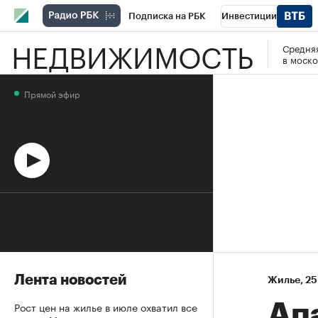
Подписка на РБК
Инвестиции
НЕДВИЖИМОСТЬ
Средняя
Спорт
Школа управления РБК
РБК 
в моско
Стиль
Крипто
РБК Бизнес-среда
Прямой эфир
Спецпроекты СПб
Конференции СПб
Технологии и медиа
Финансы
Рыно
Лента новостей
Жилье
⁠,
25
Рост цен на жилье в июле охватил все
Ап