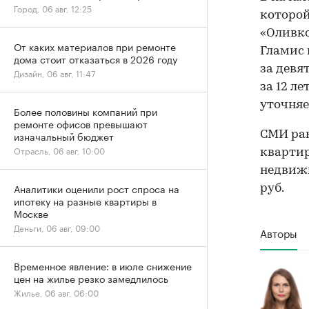
Город, 06 авг, 12:25
которой
«Оливко
От каких материалов при ремонте
Гламис 
дома стоит отказаться в 2026 году
за девят
Дизайн, 06 авг, 11:47
за 12 ле
уточняе
Более половины компаний при
ремонте офисов превышают
СМИ ра
изначальный бюджет
Отрасль, 06 авг, 10:00
квартир
недвижи
Аналитики оценили рост спроса на
руб.
ипотеку на разные квартиры в
Москве
Деньги, 06 авг, 09:00
Авторы
Временное явление: в июле снижение
цен на жилье резко замедлилось
Жилье, 06 авг, 06:00