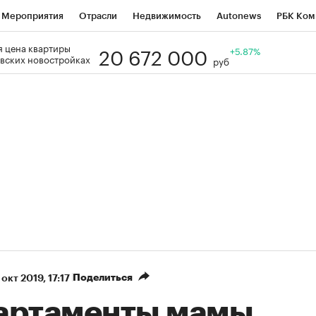
Мероприятия
Отрасли
Недвижимость
Autonews
РБК Ком
20 672 000
 цена квартиры
Образование
РБК Курсы
РБК Life
Тренды
+5.87%
Визионеры
Н
вских новостройках
руб
Дискуссионный клуб
Исследования
Кредитные рейтинги
Фр
Спецпроекты
Проверка контрагентов
Политика
Экономи
к наличной валюты
Поделиться
 окт 2019, 17:17
артаменты мамы