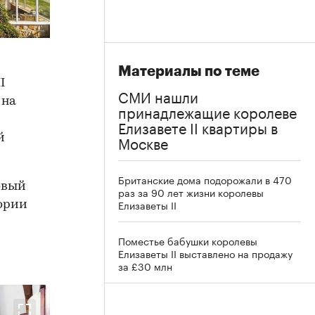
Материалы по теме
I
СМИ нашли
 на
принадлежащие королеве
Елизавете II квартиры в
Москве
й
Британские дома подорожали в 470
овый
раз за 90 лет жизни королевы
Елизаветы II
тории
Поместье бабушки королевы
Елизаветы II выставлено на продажу
за £30 млн