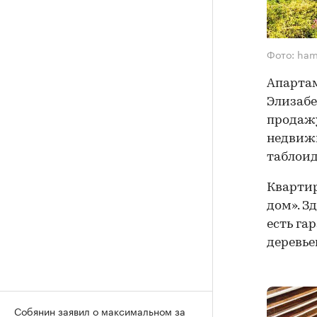
Фото: ha
Апартам
Элизабе
продажу
недвижи
таблоид 
Квартир
дом». З
есть га
деревье
Собянин заявил о максимальном за