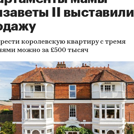
заветы II выставили
одажу
рести королевскую квартиру с тремя
нями можно за £500 тысяч