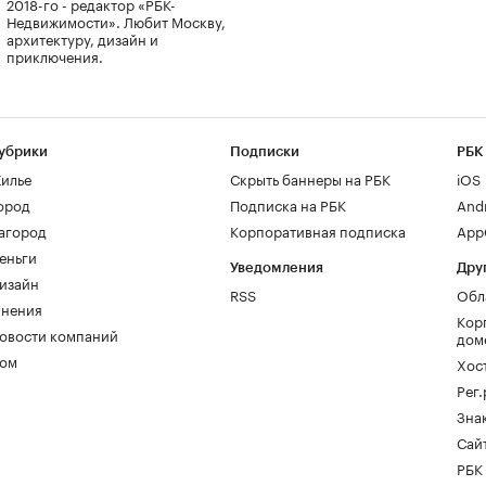
2018-го - редактор «РБК-
Недвижимости». Любит Москву,
архитектуру, дизайн и
приключения.
убрики
Подписки
РБК
илье
Скрыть баннеры на РБК
iOS
ород
Подписка на РБК
And
агород
Корпоративная подписка
AppG
еньги
Уведомления
Дру
изайн
RSS
Обл
нения
Кор
овости компаний
дом
ом
Хос
Рег
Зна
Сайт
РБК