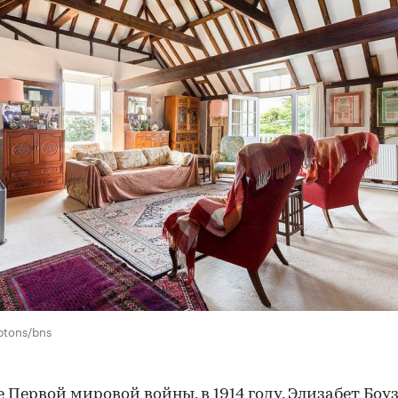
ptons/bns
е Первой мировой войны, в 1914 году, Элизабет Боуз