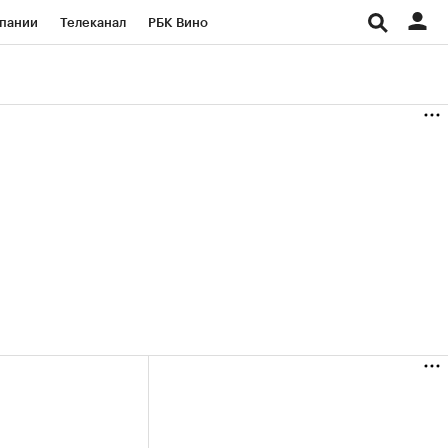
пании
Телеканал
РБК Вино
ациональные проекты
Город
аншизы
Газета
ка
Бизнес