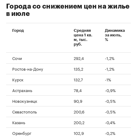
Города со снижением цен на жилье
в июле
Город
Средняя
Динамика
цена 1 кв.
за июль,
м, тыс.
%
руб.
Сочи
292,4
-1,2%
Ростов-на-Дону
135,2
-1,2%
Курск
132,7
-1%
Астрахань
78,4
-0,9%
Новокузнецк
90,9
-0,5%
Севастополь
200,6
-0,5%
Казань
200,2
-0,4%
Оренбург
102,9
-0,2%