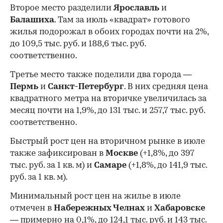
Второе место разделили
Ярославль
и
Балашиха
. Там за июль «квадрат» готового
жилья подорожал в обоих городах почти на 2%,
до 109,5 тыс. руб. и 188,6 тыс. руб.
соответственно.
Третье место также поделили два города —
Пермь
и
Санкт-Петербург
. В них средняя цена
квадратного метра на вторичке увеличилась за
месяц почти на 1,9%, до 131 тыс. и 257,7 тыс. руб.
соответственно.
Быстрый рост цен на вторичном рынке в июле
также зафиксирован в
Москве
(+1,8%, до 397
тыс. руб. за 1 кв. м) и
Самаре
(+1,8%, до 141,9 тыс.
руб. за 1 кв. м).
Минимальный рост цен на жилье в июле
отмечен в
Набережных Челнах
и
Хабаровске
— примерно на 0,1%, до 124,1 тыс. руб. и 143 тыс.