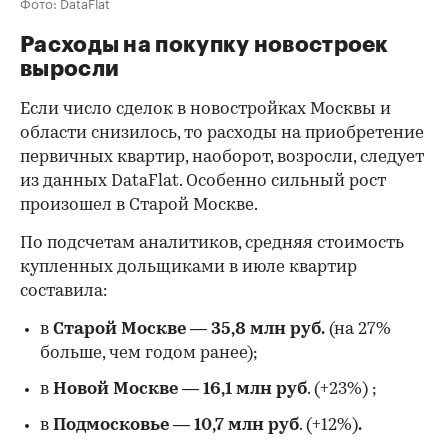
Фото: DataFlat
Расходы на покупку новостроек
выросли
Если число сделок в новостройках Москвы и
области снизилось, то расходы на приобретение
первичных квартир, наоборот, возросли, следует
из данных DataFlat. Особенно сильный рост
произошел в Старой Москве.
По подсчетам аналитиков, средняя стоимость
купленных дольщиками в июле квартир
составила:
в
Старой Москве
—
35,8 млн руб.
(на 27%
больше, чем годом ранее);
в
Новой Москве
—
16,1 млн руб
. (+23%)
;
в
Подмосковье
—
10,7 млн руб
. (+12%)
.