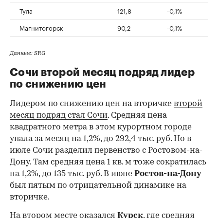
Тула
121,8
-0,1%
Магнитогорск
90,2
-0,1%
Данные: SRG
Сочи второй месяц подряд лидер
по снижению цен
Лидером по снижению цен на вторичке
второй
месяц подряд стал Сочи
. Средняя цена
квадратного метра в этом курортном городе
упала за месяц на 1,2%, до 292,4 тыс. руб. Но в
июле Сочи разделил первенство с Ростовом-на-
Дону. Там средняя цена 1 кв. м тоже сократилась
на 1,2%, до 135 тыс. руб. В июне
Ростов-на-Дону
был пятым по отрицательной динамике на
вторичке.
На втором месте оказался
Курск
, где средняя