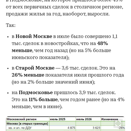
в Подмосковье, на которое пришлось более 45%
от всех первичных сделок в столичном регионе,
продажи жилья за год, наоборот, выросли.
Так:
в
Новой Москве
в июле было совершено 1,1
тыс. сделок в новостройках, что на
48%
меньше
, чем год назад (но на 5% больше
июньского показателя);
в
Старой Москве
— 3,6 тыс. сделок. Это на
26%
меньше
показателя июля прошлого года
00:00
/
00:00
(но на 2% больше значений июня);
на
Подмосковье
пришлось 3,9 тыс. сделок.
Это на
11% больше
, чем годом ранее (но на 4%
меньше, чем в июне).