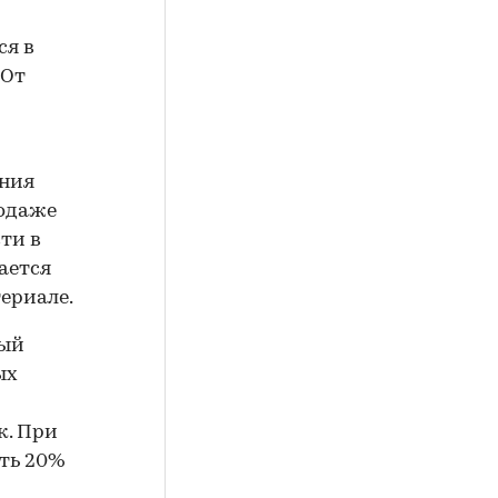
ся в
 От
ения
родаже
ти в
ается
ериале.
рый
ых
к. При
ать 20%