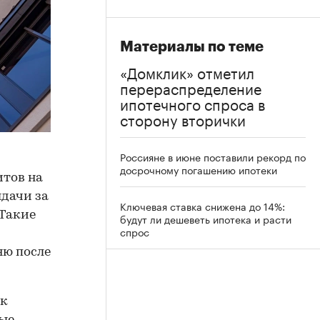
Материалы по теме
«Домклик» отметил
перераспределение
ипотечного спроса в
сторону вторички
Россияне в июне поставили рекорд по
досрочному погашению ипотеки
итов на
ыдачи за
Ключевая ставка снижена до 14%:
 Такие
будут ли дешеветь ипотека и расти
спрос
ню после
 к