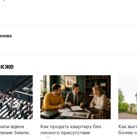
ннова
акже
или вдвое
Как продать квартиру без
Как выг
ление Земли.
личного присутствия
более ч