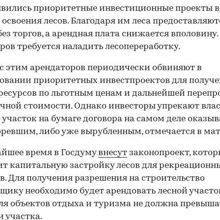
явились приоритетные инвестиционные проекты в
 освоения лесов. Благодаря им леса предоставляют
без торгов, а арендная плата снижается вполовину.
ров требуется наладить лесопереработку.
 с этим арендаторов периодически обвиняют в
овании приоритетных инвестпроектов для получ
ресурсов по льготным ценам и дальнейшей переп
чной стоимости. Однако инвесторы упрекают влас
о участок на бумаге договора на самом деле оказыв
оревшим, либо уже вырубленным, отмечается в мат
йшее время в Госдуму
внесут
законопроект, кото
т капитальную застройку лесов для рекреационн
в. Для получения разрешения на строительство
щику необходимо будет арендовать лесной участо
ля объектов отдыха и туризма не должна превыш
 участка.