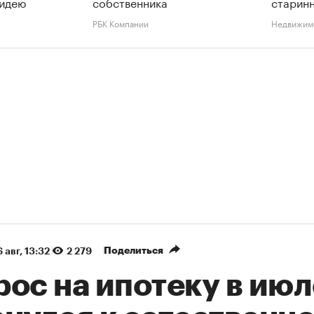
 идею
собственника
старинн
РБК Компании
Недвижим
Поделиться
 авг, 13:32
2 279
ос на ипотеку в июл