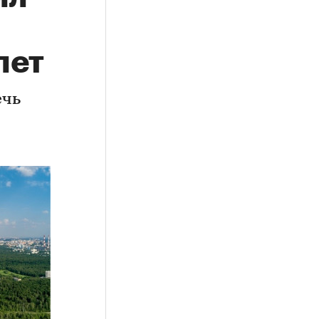
лет
ечь