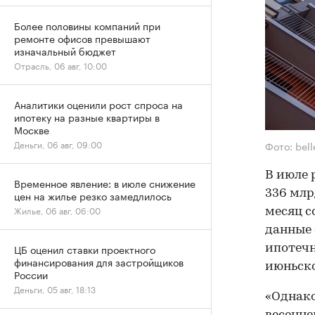
Более половины компаний при
ремонте офисов превышают
изначальный бюджет
Отрасль, 06 авг, 10:00
Аналитики оценили рост спроса на
ипотеку на разные квартиры в
Москве
Деньги, 06 авг, 09:00
Фото: bel
В июле 
Временное явление: в июле снижение
336 млр
цен на жилье резко замедлилось
Жилье, 06 авг, 06:00
месяц с
данные 
ЦБ оценил ставки проектного
ипотечн
финансирования для застройщиков
июньско
России
Деньги, 05 авг, 18:13
«Однако