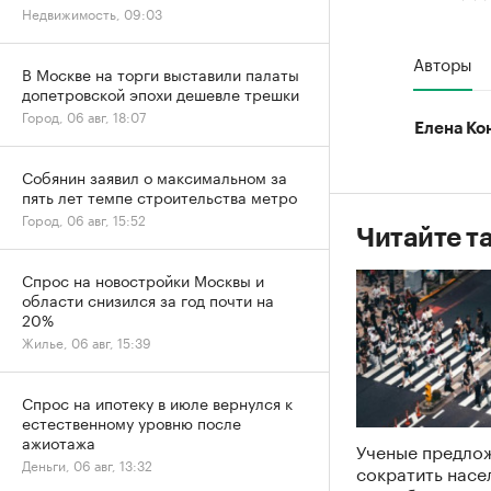
Недвижимость, 09:03
Авторы
В Москве на торги выставили палаты
допетровской эпохи дешевле трешки
Город, 06 авг, 18:07
Елена Ко
Собянин заявил о максимальном за
пять лет темпе строительства метро
Город, 06 авг, 15:52
Читайте т
Спрос на новостройки Москвы и
области снизился за год почти на
20%
Жилье, 06 авг, 15:39
Спрос на ипотеку в июле вернулся к
естественному уровню после
ажиотажа
Ученые предлож
Деньги, 06 авг, 13:32
сократить насе