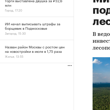
торги выставлена двушка за ₽32,6
млн
по
Город, 17:20
лес
ИИ начал выписывать штрафы за
борщевик в Подмосковье
Загород, 15:30
В вед
инвес
Назван район Москвы с ростом цен
лесоп
на новостройки в июле в 1,75 раза
Жилье, 13:55