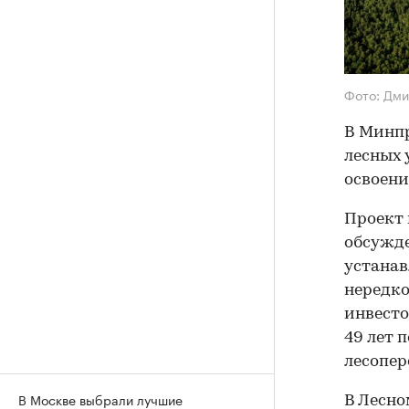
Фото: Дм
В Минп
лесных 
освоени
Проект 
обсужде
устанав
нередко
инвесто
49 лет 
лесопер
В Москве выбрали лучшие
В Лесно