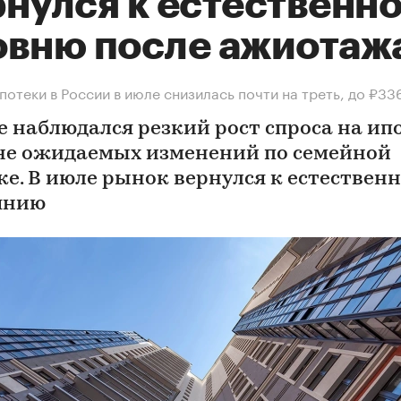
рнулся к естественн
овню после ажиотаж
потеки в России в июле снизилась почти на треть, до ₽33
е наблюдался резкий рост спроса на ип
не ожидаемых изменений по семейной
ке. В июле рынок вернулся к естествен
янию