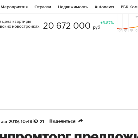
Мероприятия
Отрасли
Недвижимость
Autonews
РБК Ком
20 672 000
 цена квартиры
 РБК
РБК Образование
РБК Курсы
РБК Life
+5.87%
Тренды
Виз
вских новостройках
руб
ь
Крипто
РБК Бизнес-среда
Дискуссионный клуб
Исследо
зета
Спецпроекты СПб
Конференции СПб
Спецпроекты
кономика
Бизнес
Технологии и медиа
Финансы
Рынок на
(+88,81%)
(+33,94%)
450
АФК «Система» ₽12
Купить
Куп
СБ к 29.07.27
прогноз БКС к 15.07.27
Поделиться
 авг 2019, 10:49
21
нпромторг предлож