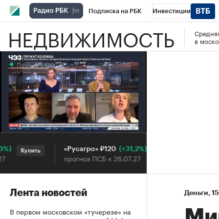
Подписка на РБК
Инвестиции
НЕДВИЖИМОСТЬ
Средняя
РБК Вино
Спорт
Школа управления
в моско
Национальные проекты
Город
Стил
Прямой эфир
Кредитные рейтинги
Франшизы
Га
Проверка контрагентов
Политика
Э
Прямой эфир
(+31,2%)
«Русагро» ₽120
Ozon ₽5 
Купить
Купить
прогноз ПСБ к 26.07.27
прогноз П
Лента новостей
Деньги
⁠,
15
В первом московском «тучерезе» на
Ми