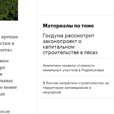
Материалы по теме
Госдума рассмотрит
 аренды
законопроект о
ктам в
капитальном
строительстве в лесах
зета».
нное
Аналитики назвали стоимость
оре
земельных участков в Подмосковье
 и
альных
В России запретили строительство на
территории заповедников и
е менее
нацпарков
ных
после