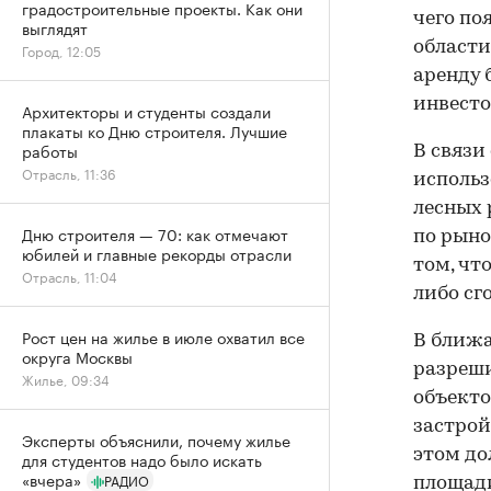
градостроительные проекты. Как они
чего по
выглядят
области
Город, 12:05
аренду 
инвесто
Архитекторы и студенты создали
плакаты ко Дню строителя. Лучшие
работы
В связи
Отрасль, 11:36
использ
лесных 
Дню строителя — 70: как отмечают
по рыно
юбилей и главные рекорды отрасли
том, чт
Отрасль, 11:04
либо сг
Рост цен на жилье в июле охватил все
В ближа
округа Москвы
разреши
Жилье, 09:34
объекто
застрой
Эксперты объяснили, почему жилье
этом до
для студентов надо было искать
«вчера»
РАДИО
площади