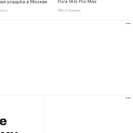
Pura 90s Pro Max
ая усадьба в Москве
ость
РБК и Huawei
е