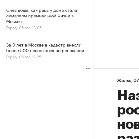
Сила воды: как река у дома стала
символом премиальной жизни в
Москве
Город, 06 авг, 13:05
За 9 лет в Москве в кадастр внесли
более 500 новостроек по реновации
Город, 06 авг, 12:25
Жилье
⁠,
07
На
рос
нов
ра