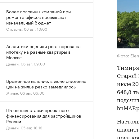
Более половины компаний при
ремонте офисов превышают
изначальный бюджет
Отрасль, 06 авг, 10:00
Аналитики оценили рост спроса на
ипотеку на разные квартиры в
Фото: Ele
Москве
Деньги, 06 авг, 09:00
Тимиряз
Старой 
Временное явление: в июле снижение
июле 20
цен на жилье резко замедлилось
648,8 ты
Жилье, 06 авг, 06:00
подсчи
bnMAP.p
ЦБ оценил ставки проектного
финансирования для застройщиков
России
Настоль
Деньги, 05 авг, 18:13
аналити
предлож