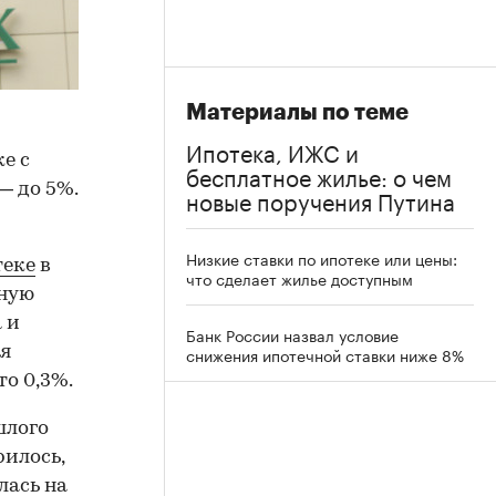
Материалы по теме
Ипотека, ИЖС и
е с
бесплатное жилье: о чем
— до 5%.
новые поручения Путина
Низкие ставки по ипотеке или цены:
теке
в
что сделает жилье доступным
дную
 и
Банк России назвал условие
ля
снижения ипотечной ставки ниже 8%
о 0,3%.
шлого
рилось,
лась на