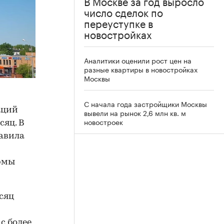
В Москве за год выросло
число сделок по
переуступке в
новостройках
Аналитики оценили рост цен на
разные квартиры в новостройках
Москвы
С начала года застройщики Москвы
аций
вывели на рынок 2,6 млн кв. м
новостроек
сяц. В
тавила
рмы
сяц
с более