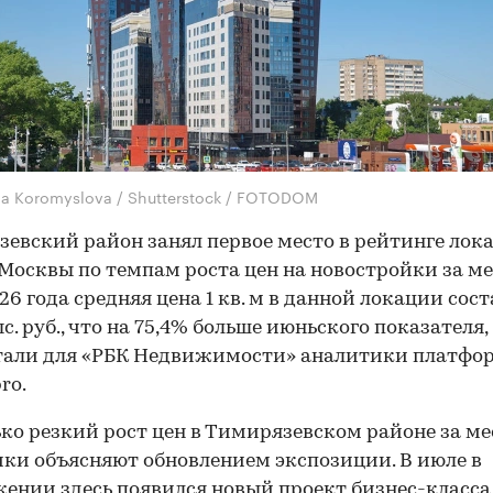
na Koromyslova / Shutterstock / FOTODOM
евский район занял первое место в рейтинге лок
Москвы по темпам роста цен на новостройки за ме
26 года средняя цена 1 кв. м в данной локации сос
с. руб., что на 75,4% больше июньского показателя,
тали для «РБК Недвижимости» аналитики платфо
ro.
ко резкий рост цен в Тимирязевском районе за ме
ки объясняют обновлением экспозиции. В июле в
ении здесь появился новый проект бизнес-класса 