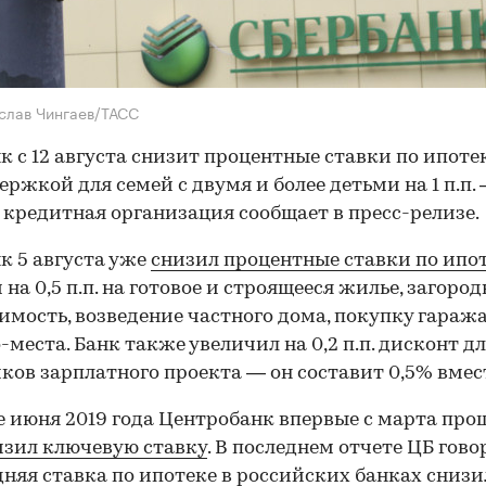
слав Чингаев/ТАСС
к с 12 августа снизит процентные ставки по ипотек
ержкой для семей с двумя и более детьми на 1 п.п. 
 кредитная организация сообщает в пресс-релизе.
к 5 августа уже
снизил процентные ставки по ипо
 на 0,5 п.п. на готовое и строящееся жилье, загоро
мость, возведение частного дома, покупку гаража
места. Банк также увеличил на 0,2 п.п. дисконт д
ков зарплатного проекта — он составит 0,5% вмест
е июня 2019 года Центробанк впервые с марта про
изил ключевую ставку
. В последнем отчете ЦБ гово
дняя ставка по ипотеке в российских банках снизи