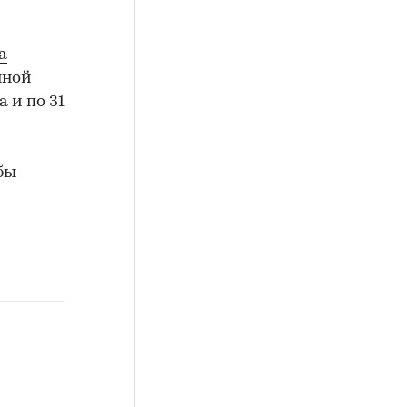
а
нной
а и по 31
бы