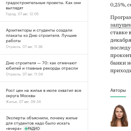
градостроительные проекты. Как они
0,25%, 
выглядят
Город, 07 авг, 12:05
Програм
запуще
Архитекторы и студенты создали
ставке в
плакаты ко Дню строителя. Лучшие
работы
декабря
Отрасль, 07 авг, 11:36
последу
проконт
Дню строителя — 70: как отмечают
банки н
юбилей и главные рекорды отрасли
приходи
Отрасль, 07 авг, 11:04
Авторы
Рост цен на жилье в июле охватил все
округа Москвы
Жилье, 07 авг, 09:34
Эксперты объяснили, почему жилье
для студентов надо было искать
«вчера»
РАДИО