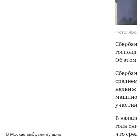
Фото: Яро
Сбербан
господд
Об этом
Сбербан
среднем
недвижи
машино-
участни
В начал
года
сн
В Москве выбрали лучшие
что сре