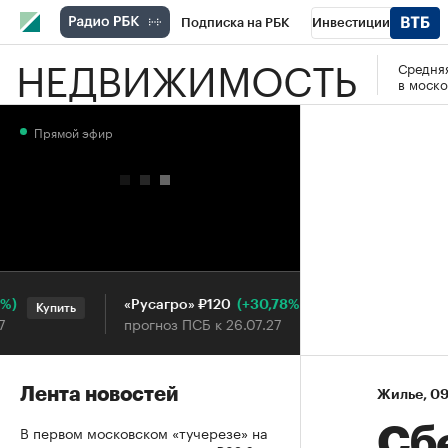
Подписка на РБК
Инвестиции
НЕДВИЖИМОСТЬ
Средняя
РБК Вино
Спорт
Школа управления
в моско
Национальные проекты
Город
Стил
Прямой эфир
Кредитные рейтинги
Франшизы
Га
Проверка контрагентов
Политика
Э
(+30,78%)
«Русагро» ₽120
Ozon ₽5
Купить
Купить
прогноз ПСБ к 26.07.27
прогноз 
Лента новостей
Жилье
⁠,
09
В первом московском «тучерезе» на
Сб