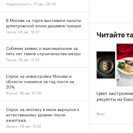
Недвижимость, 07 авг, 09:03
В Москве на торги выставили палаты
допетровской эпохи дешевле трешки
Город, 06 авг, 18:07
Читайте т
Собянин заявил о максимальном за
пять лет темпе строительства метро
Город, 06 авг, 15:52
Спрос на новостройки Москвы и
области снизился за год почти на
20%
Цвет настроени
Жилье, 06 авг, 15:39
рецепты из бак
Спрос на ипотеку в июле вернулся к
Вино
естественному уровню после
ажиотажа
Деньги, 06 авг, 13:32