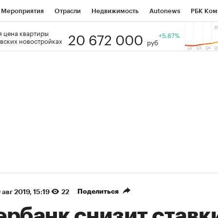
Мероприятия
Отрасли
Недвижимость
Autonews
РБК Ком
20 672 000
 цена квартиры
 РБК
РБК Образование
РБК Курсы
РБК Life
+5.87%
Тренды
Виз
вских новостройках
руб
ь
Крипто
РБК Бизнес-среда
Дискуссионный клуб
Исследо
зета
Спецпроекты СПб
Конференции СПб
Спецпроекты
кономика
Бизнес
Технологии и медиа
Финансы
Рынок на
(+90,63%)
(+34,86%)
 450
АФК «Система» ₽12
Купить
К
ПСБ к 29.07.27
прогноз БКС к 15.07.27
Поделиться
 авг 2019, 15:19
22
ербанк снизит ставк