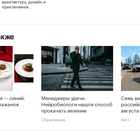
архитектуру, дизайн и
приключения.
акже
я — синий:
Менеджеры удачи.
Семь ва
лажанов
Нейробиологи нашли способ
российс
прокачать везение
августа
Образование
Авто