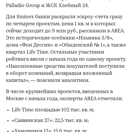
в 2026 году. По итогам января-июля первое
место занял Sminex с показателем в 121 тыс. кв.
м, или 62% от всего столичного
высокобюджетного объема. В топ также вошли
компании Level Group с 22,5 тыс. кв. м (11%
00:00
/
00:00
рынка) и КОЛДИ с 15 тыс. кв. м (8%).
Всего в рейтинг вошли восемь девелоперских
компаний, проекты которых были введены в
Москве с начала года. Наряду с первой тройкой
это компании MR Group, GRAVION, Vos’hod,
Palladio Group и ЖСК Хлебный 24.
Для Sminex банки раскрыли эскроу-счета сразу
по четырем проектам, цена 1 кв. м в которых
сейчас доходит до 9 млн руб., рассказали в AREA.
Это исторические особняки «Ильинка 3/8»,
дома «Фон Дессин» и «Обыденский № 1», а также
квартал Life Time. Остальные участники
рейтинга ввели с начала года по одному проекту.