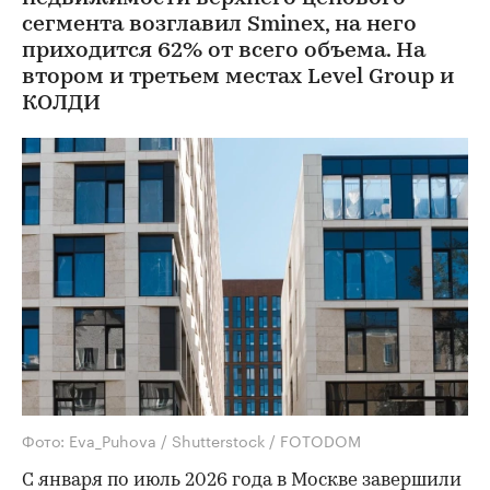
Город
⁠,
05 авг, 10:53
2 042
Эксперты оценили объем
ввода элитного и
премиального жилья в
Москве
Топ девелоперов по вводу
недвижимости верхнего ценового
сегмента возглавил Sminex, на него
приходится 62% от всего объема. На
втором и третьем местах Level Group и
КОЛДИ