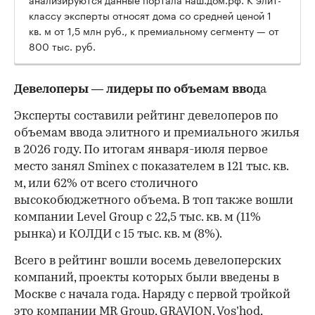
2026 года может быть введено около 700 тыс.
кв. м высокобюджетного жилья, что уже вдвое
больше, чем за 2025-й.
Как считали
Данные о вводе девелоперских проектов и их AREA
получает через ГИС ОГД — государственную
информационную систему обеспечения
градостроительной деятельности, также
анализируются данные портала наш.дом.рф. К элит-
классу эксперты относят дома со средней ценой 1
кв. м от 1,5 млн руб., к премиальному сегменту — от
800 тыс. руб.
Девелоперы — лидеры по объемам ввод
а
Эксперты составили рейтинг девелоперов по
объемам ввода элитного и премиального жилья