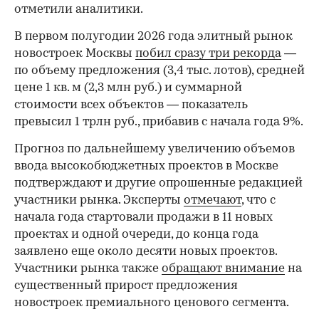
Среди других заметных сделок с начала года в
Ассоциации называют приобретение
«Донстроем» площадок на Рублевском шоссе и
Tekta Group — на Планетной улице в районе
Петровского парка. Кроме того, девелопер
«Отрада» купил у MR Group участок бывшей
больницы на Новой Басманной улице — это
первая попытка подмосковного девелопера
выйти на рынок столицы и сразу в центр,
отметили аналитики.
В первом полугодии 2026 года элитный рынок
новостроек Москвы
побил сразу три рекорда
—
по объему предложения (3,4 тыс. лотов), средней
цене 1 кв. м (2,3 млн руб.) и суммарной
стоимости всех объектов — показатель
превысил 1 трлн руб., прибавив с начала года 9%.
Прогноз по дальнейшему увеличению объемов