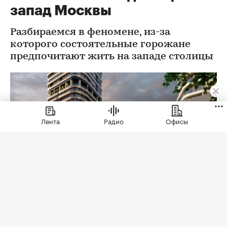
Новости компаний
Город
⁠,
04 авг, 10:00
2 819
За что на самом деле ценят
Лента
Радио
Офисы
запад Москвы
Разбираемся в феномене, из-за
которого состоятельные горожане
предпочитают жить на западе столицы