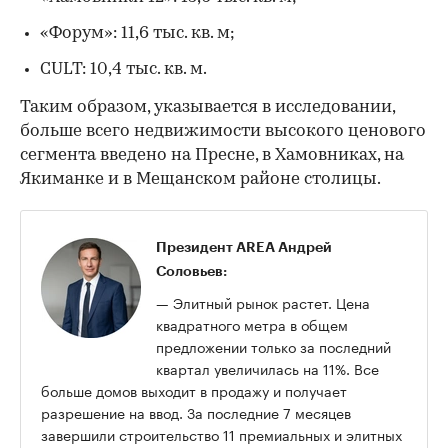
«Накопленные средства покупателей поступили
в оборот компаний, возвращая вложенный
капитал», — пояснили аналитики.
В числе крупнейших проектов, введенных в
Москве с начала года, эксперты AREA отметили:
Life Time площадью 102 тыс. кв. м;
«Саввинская 27»: 22,5 тыс. кв. м;
«Хамовники 12»: 15,6 тыс. кв. м;
«Форум»: 11,6 тыс. кв. м;
CULT: 10,4 тыс. кв. м.
Таким образом, указывается в исследовании,
больше всего недвижимости высокого ценового
сегмента введено на Пресне, в Хамовниках, на
Якиманке и в Мещанском районе столицы.