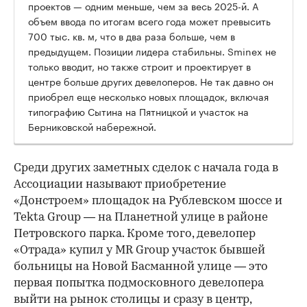
Президент AREA Андрей
Соловьев:
— Элитный рынок растет. Цена
квадратного метра в общем
предложении только за последний
квартал увеличилась на 11%. Все
больше домов выходит в продажу и получает
разрешение на ввод. За последние 7 месяцев
завершили строительство 11 премиальных и элитных
проектов — одним меньше, чем за весь 2025-й. А
объем ввода по итогам всего года может превысить
700 тыс. кв. м, что в два раза больше, чем в
предыдущем. Позиции лидера стабильны. Sminex не
только вводит, но также строит и проектирует в
центре больше других девелоперов. Не так давно он
приобрел еще несколько новых площадок, включая
типографию Сытина на Пятницкой и участок на
Берниковской набережной.