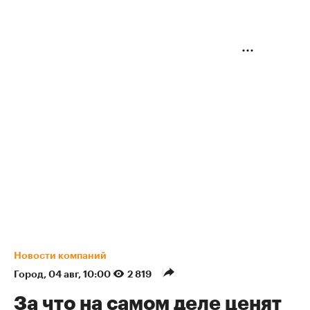
ввода высокобюджетных проектов в Москве
подтверждают и другие опрошенные редакцией
участники рынка. Эксперты
отмечают
, что с
начала года стартовали продажи в 11 новых
проектах и одной очереди, до конца года
заявлено еще около десяти новых проектов.
Участники рынка также
обращают внимание
на
существенный прирост предложения
новостроек премиального ценового сегмента.