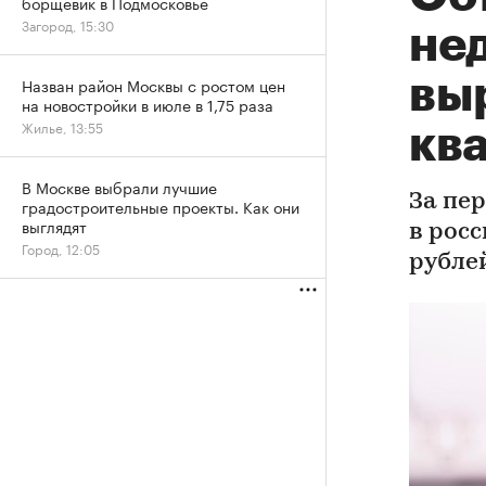
борщевик в Подмосковье
Загород, 15:30
не
вы
Назван район Москвы с ростом цен
на новостройки в июле в 1,75 раза
Жилье, 13:55
кв
В Москве выбрали лучшие
За пе
градостроительные проекты. Как они
выглядят
в рос
Город, 12:05
рубле