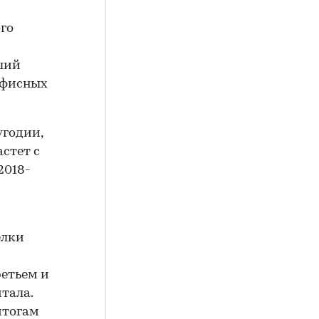
го
ший
офисных
угодии,
астет с
2018-
елки
ретьем и
тала.
итогам