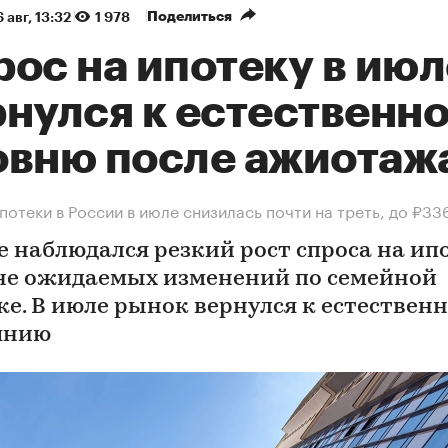
Поделиться
 авг, 13:32
1 978
ос на ипотеку в июл
рнулся к естественн
овню после ажиотаж
потеки в России в июле снизилась почти на треть, до ₽33
е наблюдался резкий рост спроса на ип
не ожидаемых изменений по семейной
ке. В июле рынок вернулся к естествен
янию