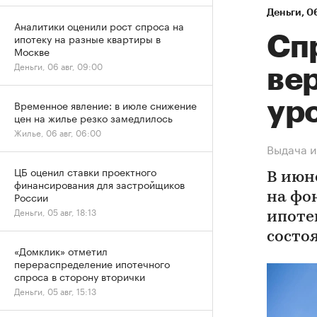
Деньги
⁠,
06
Аналитики оценили рост спроса на
ипотеку на разные квартиры в
Спр
Москве
Деньги, 06 авг, 09:00
ве
Временное явление: в июле снижение
ур
цен на жилье резко замедлилось
Жилье, 06 авг, 06:00
Выдача и
ЦБ оценил ставки проектного
В июн
финансирования для застройщиков
России
на фо
Деньги, 05 авг, 18:13
ипоте
состо
«Домклик» отметил
перераспределение ипотечного
спроса в сторону вторички
Деньги, 05 авг, 15:13