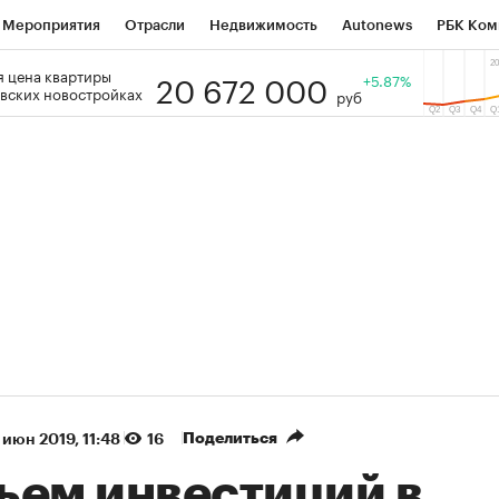
Мероприятия
Отрасли
Недвижимость
Autonews
РБК Ком
20 672 000
 цена квартиры
 РБК
РБК Образование
РБК Курсы
РБК Life
+5.87%
Тренды
Виз
вских новостройках
руб
ь
Крипто
РБК Бизнес-среда
Дискуссионный клуб
Исследо
зета
Спецпроекты СПб
Конференции СПб
Спецпроекты
кономика
Бизнес
Технологии и медиа
Финансы
Рынок на
(+88,42%)
(+32,32%)
5 450
АФК «Система» ₽12
Купить
з ПСБ к 29.07.27
прогноз БКС к 15.07.27
Поделиться
 июн 2019, 11:48
16
ъем инвестиций в