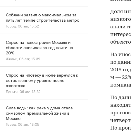
Доля ин
Собянин заявил о максимальном за
пять лет темпе строительства метро
низкого
Город, 06 авг, 15:52
аналити
интерес
Спрос на новостройки Москвы и
объекто
области снизился за год почти на
20%
На инос
Жилье, 06 авг, 15:39
по данн
2016 год
Спрос на ипотеку в июле вернулся к
м — 22%
естественному уровню после
ажиотажа
компан
Деньги, 06 авг, 13:32
По данн
находят
Сила воды: как река у дома стала
символом премиальной жизни в
прогноз
Москве
четверт
Город, 06 авг, 13:05
По прог