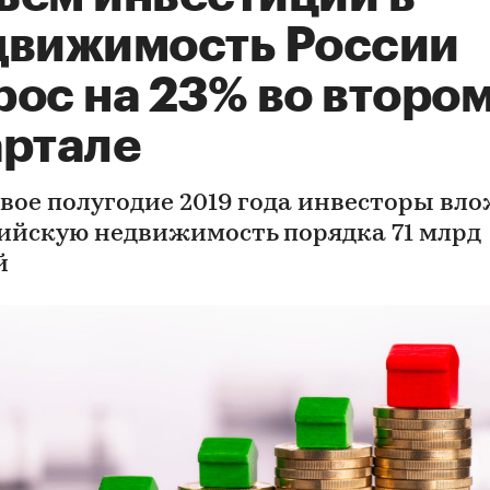
движимость России
рос на 23% во второ
артале
рвое полугодие 2019 года инвесторы вл
сийскую недвижимость порядка 71 млрд
й