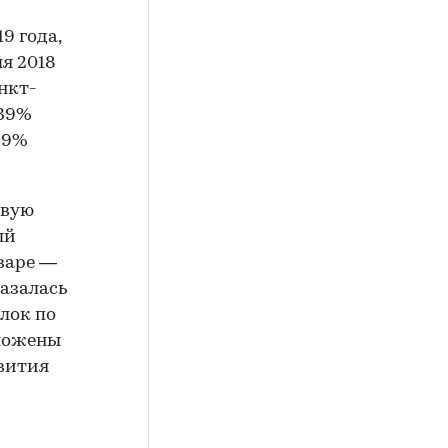
9 года,
я 2018
анкт-
 39%
 9%
овую
ый
варе —
казалась
лок по
вложены
звития