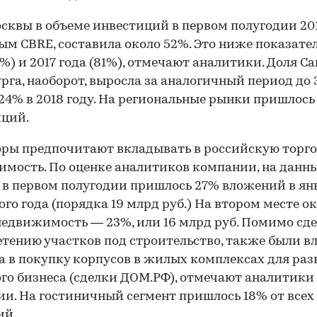
сквы в объеме инвестиций в первом полугодии 201
ым CBRE, составила около 52%. Это ниже показател
5%) и 2017 года (81%), отмечают аналитики. Доля С
рга, наоборот, выросла за аналогичный период до
24% в 2018 году. На региональные рынки пришлось
иций.
ры предпочитают вкладывать в российскую торг
мость. По оценке аналитиков компании, на данн
 в первом полугодии пришлось 27% вложений в ян
ого года (порядка 19 млрд руб.) На втором месте о
едвижимость — 23%, или 16 млрд руб. Помимо сде
тению участков под строительство, также были 
а в покупку корпусов в жилых комплексах для ра
го бизнеса (сделки ДОМ.РФ), отмечают аналитики
и. На гостиничный сегмент пришлось 18% от всех
ий.