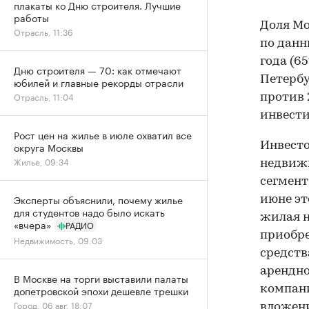
плакаты ко Дню строителя. Лучшие
работы
Доля Мо
Отрасль, 11:36
по данн
года (6
Дню строителя — 70: как отмечают
Петербу
юбилей и главные рекорды отрасли
Отрасль, 11:04
против 
инвест
Рост цен на жилье в июле охватил все
Инвесто
округа Москвы
Жилье, 09:34
недвижи
сегмент
Эксперты объяснили, почему жилье
июне эт
для студентов надо было искать
жилая н
«вчера»
РАДИО
приобре
Недвижимость, 09:03
средств
арендно
В Москве на торги выставили палаты
компани
допетровской эпохи дешевле трешки
Город, 06 авг, 18:07
вложен