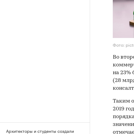
Фото: pict
Во втор
коммерч
на 23% 
(28 млр
консалт
Таким о
2019 го
порядка 
значени
Архитекторы и студенты создали
отмечае