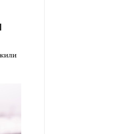
м
ожили