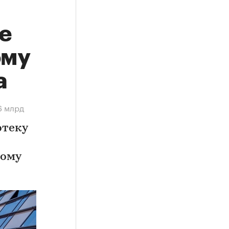
е
ому
а
6 млрд
отеку
ному