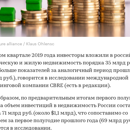
ure alliance / Klaus Ohlensc
ом квартале 2019 года инвесторы вложили в росс
ескую и жилую недвижимость порядка 35 млрд ру
больше показателей за аналогичный период прошл
д руб.), говорится в исследовании международной
инговой компании CBRE (есть в редакции).
бразом, по предварительным итогам первого полу
да объем инвестиций в недвижимость России сост
71 млрд руб. (около $1,1 млрд), что сопоставимо со
ем за первое полугодие прошлого года (69 млрд руб
тся в исследовании.