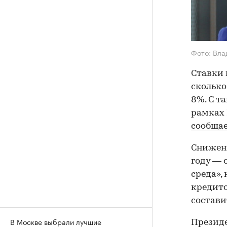
Фото: Вл
Ставки 
сколько
8%. С т
рамках 
сообща
Снижени
году — 
среда»,
кредито
составит
В Москве выбрали лучшие
Презид