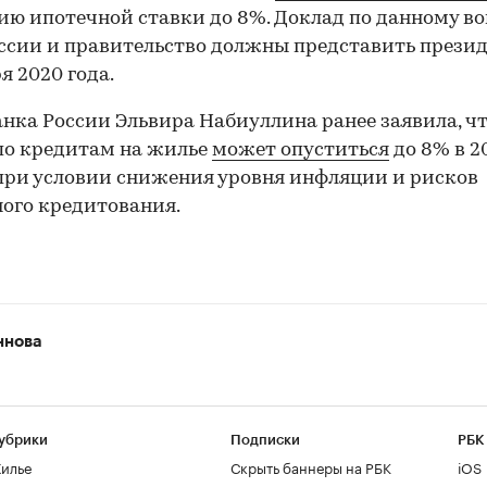
ю ипотечной ставки до 8%. Доклад по данному во
ссии и правительство должны представить презид
я 2020 года.
анка России Эльвира Набиуллина ранее заявила, ч
по кредитам на жилье
может опуститься
до 8% в 2
при условии снижения уровня инфляции и рисков
ого кредитования.
ннова
убрики
Подписки
РБК
илье
Скрыть баннеры на РБК
iOS