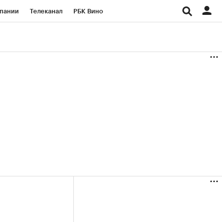
пании
Телеканал
РБК Вино
ациональные проекты
Город
аншизы
Газета
ка
Бизнес