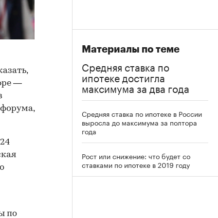
Материалы по теме
Средняя ставка по
казать,
ипотеке достигла
фре —
максимума за два года
в
 форума,
Средняя ставка по ипотеке в России
выросла до максимума за полтора
года
024
ская
Рост или снижение: что будет со
ставками по ипотеке в 2019 году
о
ы
по