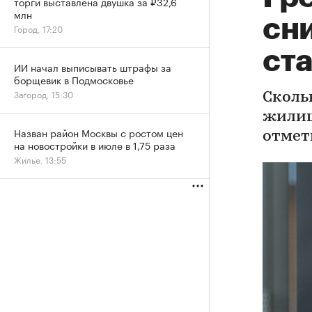
торги выставлена двушка за ₽32,6
млн
сн
Город, 17:20
ста
ИИ начал выписывать штрафы за
борщевик в Подмосковье
Загород, 15:30
Сколь
жилищ
Назван район Москвы с ростом цен
отмет
на новостройки в июле в 1,75 раза
Жилье, 13:55