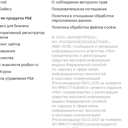
roid
О соблюдении авторских прав
allery
Пользовательское соглашение
Политика в отношении обработки
гие продукты РБК
персональных данных
ако для бизнеса
Политика обработки файлов cookie
поративный регистратор
енов
© ООО «БИЗНЕСПРЕСС»,
АО «РОСБИЗНЕСКОНСАЛТИНГ»,
тинг сайтов
1995–2026
. Сообщения и материалы
.решения
информационного агентства «РБК»
(свидетельство о регистрации
комства
средства массовой информации
 знакомств podbor.ru
выдано Федеральной службой
по надзору в сфере связи,
 Курсы
информационных технологий
ла управления РБК
и массовых коммуникаций
(Роскомнадзор) 09.12.2015 за номером
ИА №ФС77-63848) и сетевого издания
«РБК» (свидетельство о регистрации
средства массовой информации
выдано Федеральной службой
по надзору в сфере связи,
информационных технологий
и массовых коммуникаций
(Роскомнадзор) 03.12.2021 за номером
ЭЛ №ФС77-82385) сопровождаются