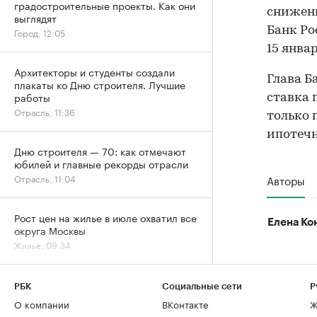
градостроительные проекты. Как они
снижени
выглядят
Банк Ро
Город, 12:05
15 январ
Архитекторы и студенты создали
Глава Б
плакаты ко Дню строителя. Лучшие
работы
ставка 
Отрасль, 11:36
только 
ипотечн
Дню строителя — 70: как отмечают
юбилей и главные рекорды отрасли
Авторы
Отрасль, 11:04
Рост цен на жилье в июле охватил все
Елена Ко
округа Москвы
Жилье, 09:34
Эксперты объяснили, почему жилье
РБК
Социальные сети
Р
для студентов надо было искать
О компании
ВКонтакте
Ж
«вчера»
РАДИО