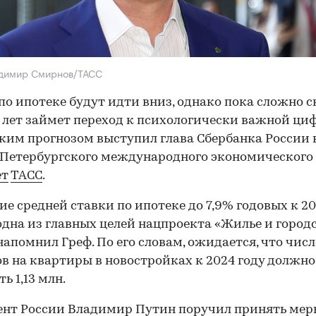
адимир Смирнов/ТАСС
по ипотеке будут идти вниз, однако пока сложно с
 лет займет переход к психологически важной ци
аким прогнозом выступил глава Сбербанка России 
Петербургского международного экономического
ет
ТАСС
.
е средней ставки по ипотеке до 7,9% годовых к 2
одна из главных целей нацпроекта «Жилье и город
 напомнил Греф. По его словам, ожидается, что числ
в на квартиры в новостройках к 2024 году должно
ь 1,13 млн.
ент России Владимир Путин
поручил принять мер