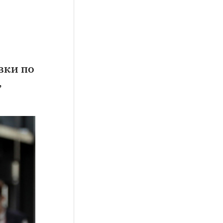
вки по
,