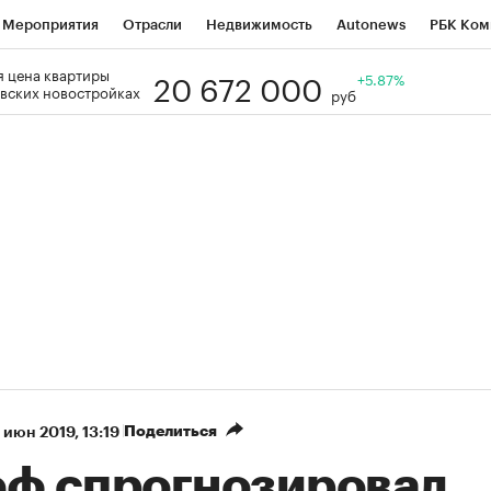
Мероприятия
Отрасли
Недвижимость
Autonews
РБК Ком
20 672 000
 цена квартиры
Образование
РБК Курсы
РБК Life
Тренды
+5.87%
Визионеры
Н
вских новостройках
руб
Дискуссионный клуб
Исследования
Кредитные рейтинги
Фр
Спецпроекты
Проверка контрагентов
Политика
Экономи
к наличной валюты
Поделиться
 июн 2019, 13:19
еф спрогнозировал