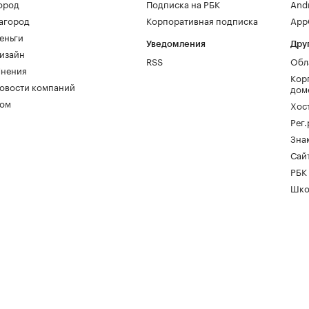
ород
Подписка на РБК
And
агород
Корпоративная подписка
AppG
еньги
Уведомления
Дру
изайн
RSS
Обл
нения
Кор
овости компаний
дом
ом
Хос
Рег
Зна
Сайт
РБК
Шко