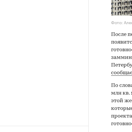
Фото: Ал
После п
появитс
готовно
заммини
Петербу
сообща
По слов
млн кв.
этой же
которые
проекта
готовно