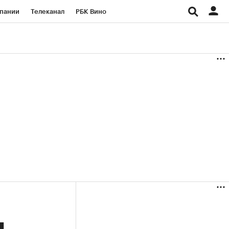
пании
Телеканал
РБК Вино
ациональные проекты
Город
аншизы
Газета
ка
Бизнес
и