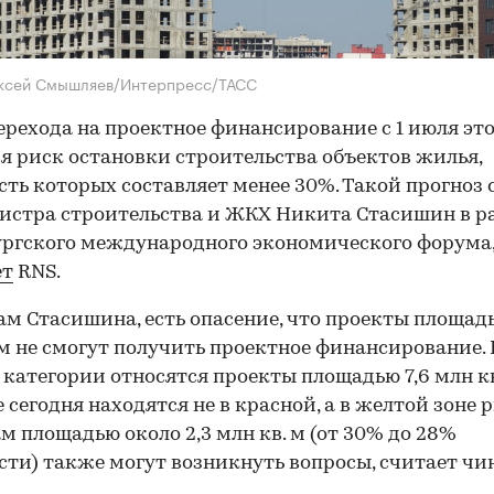
ексей Смышляев/Интерпресс/ТАСС
ерехода на проектное финансирование с 1 июля это
я риск остановки строительства объектов жилья,
сть которых составляет менее 30%. Такой прогноз 
стра строительства и ЖКХ Никита Стасишин в р
ргского международного экономического форума
ет
RNS.
ам Стасишина, есть опасение, что проекты площадь
 м не смогут получить проектное финансирование. 
 категории относятся проекты площадью 7,6 млн кв
 сегодня находятся не в красной, а в желтой зоне р
м площадью около 2,3 млн кв. м (от 30% до 28%
сти) также могут возникнуть вопросы, считает чи