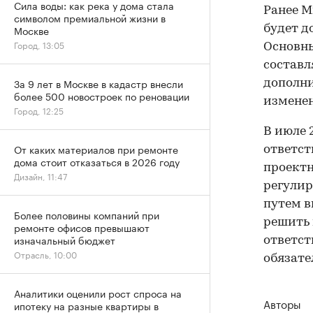
Сила воды: как река у дома стала
Ранее М
символом премиальной жизни в
будет д
Москве
Город, 13:05
Основны
составл
За 9 лет в Москве в кадастр внесли
дополни
более 500 новостроек по реновации
изменен
Город, 12:25
В июле 
От каких материалов при ремонте
ответст
дома стоит отказаться в 2026 году
проектн
Дизайн, 11:47
регулир
путем в
Более половины компаний при
решить 
ремонте офисов превышают
изначальный бюджет
ответст
Отрасль, 10:00
обязате
Аналитики оценили рост спроса на
Авторы
ипотеку на разные квартиры в