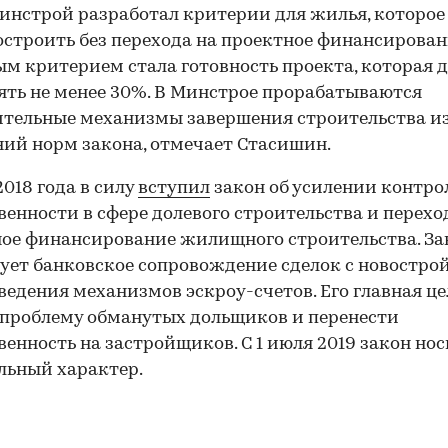
инстрой разработал критерии для жилья, которо
остроить без перехода на проектное финансирован
м критерием стала готовность проекта, которая 
ять не менее 30%. В Минстрое прорабатываются
тельные механизмы завершения строительства и
ий норм закона, отмечает Стасишин.
2018 года в силу
вступил
закон об усилении контро
венности в сфере долевого строительства и перехо
ое финансирование жилищного строительства. За
ует банковское сопровождение сделок с новостр
ведения механизмов эскроу-счетов. Его главная ц
проблему обманутых дольщиков и перенести
венность на застройщиков. С 1 июля 2019 закон но
льный характер.