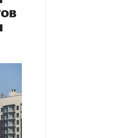
тов
я