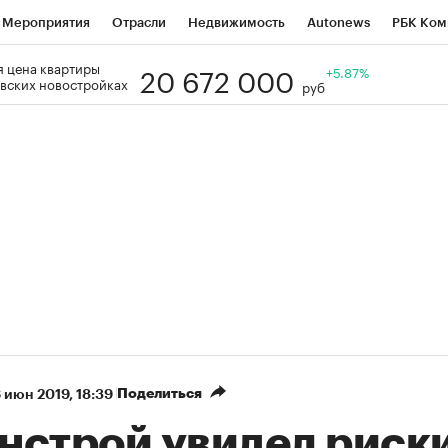
Мероприятия
Отрасли
Недвижимость
Autonews
РБК Ком
20 672 000
 цена квартиры
Образование
РБК Курсы
РБК Life
Тренды
+5.87%
Визионеры
Н
вских новостройках
руб
Дискуссионный клуб
Исследования
Кредитные рейтинги
Фр
Спецпроекты
Проверка контрагентов
Политика
Экономи
к наличной валюты
Поделиться
 июн 2019, 18:39
нстрой увидел риск