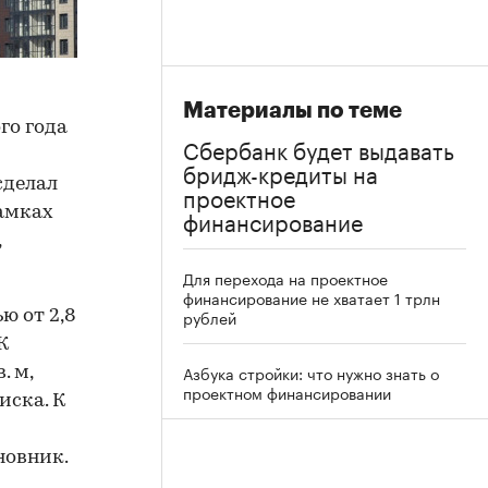
Материалы по теме
го года
Сбербанк будет выдавать
бридж-кредиты на
сделал
проектное
амках
финансирование
,
Для перехода на проектное
финансирование не хватает 1 трлн
рублей
ю от 2,8
К
Азбука стройки: что нужно знать о
. м,
проектном финансировании
иска. К
новник.