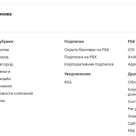
ннова
убрики
Подписки
РБК
илье
Скрыть баннеры на РБК
iOS
ород
Подписка на РБК
And
агород
Корпоративная подписка
AppG
еньги
Уведомления
Дру
изайн
RSS
Обл
нения
Кор
овости компаний
дом
ом
Хос
Рег
Зна
Сайт
РБК