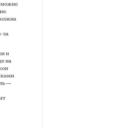
е можно
ие.
должна
з-за
ля и
де на
кон
ойками
ель —
сит