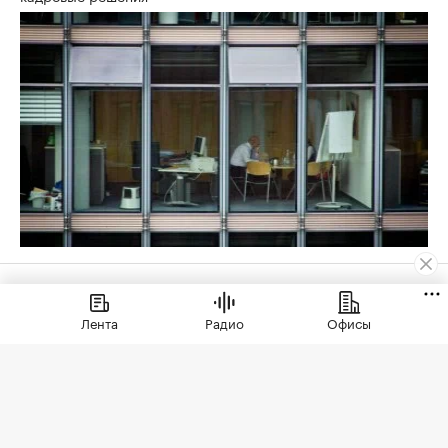
Деньги
⁠,
05 авг, 18:13
2 005
Лента
Радио
Офисы
ЦБ оценил ставки
проектного
финансирования для
застройщиков России