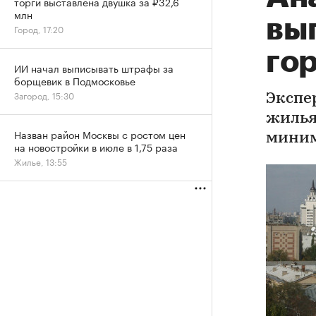
торги выставлена двушка за ₽32,6
млн
вы
Город, 17:20
гор
ИИ начал выписывать штрафы за
борщевик в Подмосковье
Загород, 15:30
Экспе
жилья
Назван район Москвы с ростом цен
мини
на новостройки в июле в 1,75 раза
Жилье, 13:55