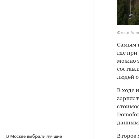
Фото: Але
Самым в
где при
можно з
составл
людей ос
В ходе 
зарплат
стоимос
Domofon
данным 
В Москве выбрали лучшие
Второе 