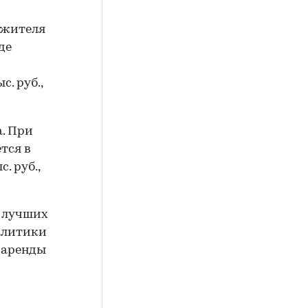
 жителя
де
. руб.,
. При
тся в
. руб.,
 лучших
налитики
 аренды