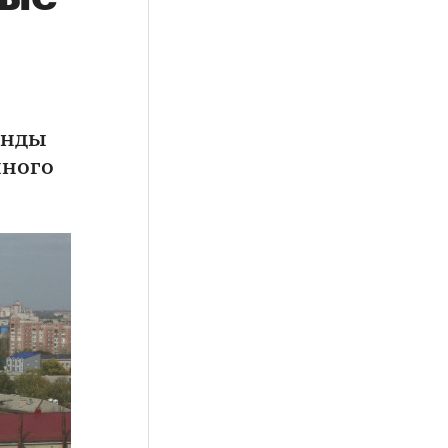
енды
чного