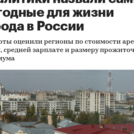
годные для жизни
ода в России
рты оценили регионы по стоимости ар
, средней зарплате и размеру прожито
мума