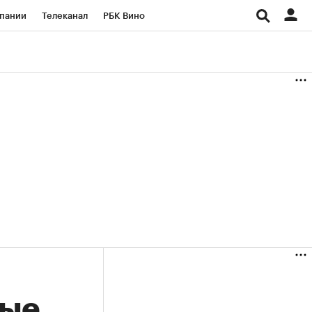
пании
Телеканал
РБК Вино
ациональные проекты
Город
аншизы
Газета
ка
Бизнес
мые