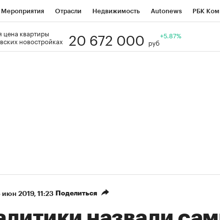
Мероприятия
Отрасли
Недвижимость
Autonews
РБК Ком
20 672 000
 цена квартиры
Образование
РБК Курсы
РБК Life
Тренды
+5.87%
Визионеры
Н
вских новостройках
руб
Дискуссионный клуб
Исследования
Кредитные рейтинги
Фр
Спецпроекты
Проверка контрагентов
Политика
Экономи
к наличной валюты
Поделиться
 июн 2019, 11:23
алитики назвали са