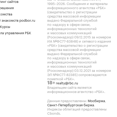
тинг сайтов
1995–2026
. Сообщения и материалы
.решения
информационного агентства «РБК»
(свидетельство о регистрации
комства
средства массовой информации
 знакомств podbor.ru
выдано Федеральной службой
по надзору в сфере связи,
 Курсы
информационных технологий
ла управления РБК
и массовых коммуникаций
(Роскомнадзор) 09.12.2015 за номером
ИА №ФС77-63848) и сетевого издания
«РБК» (свидетельство о регистрации
средства массовой информации
выдано Федеральной службой
по надзору в сфере связи,
информационных технологий
и массовых коммуникаций
(Роскомнадзор) 03.12.2021 за номером
ЭЛ №ФС77-82385) сопровождаются
пометкой «РБК».
realty@rbc.ru
18+
Владельцем сайта является
информационное агентство «РБК».
Данные предоставлены:
Мосбиржа
,
Санкт-Петербургская биржа
.
Индексы облигаций предоставлены
Cbonds.