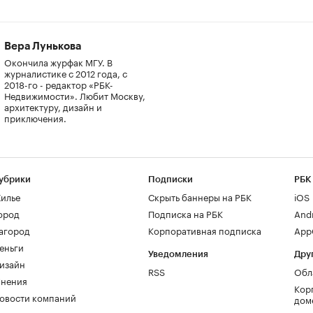
Вера Лунькова
Окончила журфак МГУ. В
журналистике с 2012 года, с
2018-го - редактор «РБК-
Недвижимости». Любит Москву,
архитектуру, дизайн и
приключения.
убрики
Подписки
РБК
илье
Скрыть баннеры на РБК
iOS
ород
Подписка на РБК
And
агород
Корпоративная подписка
AppG
еньги
Уведомления
Дру
изайн
RSS
Обл
нения
Кор
овости компаний
дом