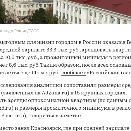
ксандр Рощин/ТАСС
ыгодным для жизни городом в России оказался В
 средней зарплате 33,3 тыс. руб., арендовать кварт
а 10,6 тыс. руб., а прожиточный минимум в регион
яет 8,6 тыс. руб. Таким образом, после всех основны
тается еще 14 тыс. руб.,
сообщает
«Российская газе
исследования аналитики сопоставили размеры ср
 (заявленных на Adzuna.ru) в 16 крупных городах,
ть аренды однокомнатной квартиры (по данным 
d.ru) и размеры прожиточного минимума в регио
Росстата), говорится в заметке.
место занял Красноярск, где при средней зарплате 