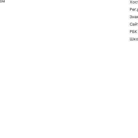
ом
Хос
Рег
Зна
Сайт
РБК
Шко