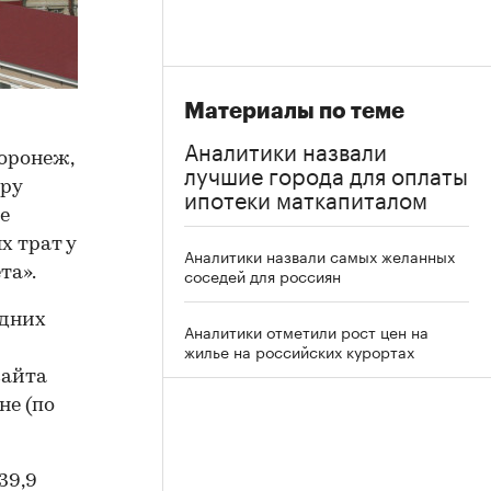
Материалы по теме
Аналитики назвали
оронеж,
лучшие города для оплаты
иру
ипотеки маткапиталом
е
х трат у
Аналитики назвали самых желанных
та».
соседей для россиян
едних
Аналитики отметили рост цен на
жилье на российских курортах
сайта
не (по
39,9