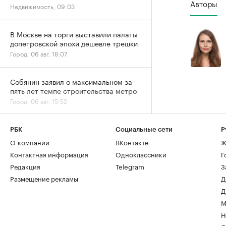
Авторы
Недвижимость, 09:03
В Москве на торги выставили палаты
допетровской эпохи дешевле трешки
Город, 06 авг, 18:07
Собянин заявил о максимальном за
пять лет темпе строительства метро
Город, 06 авг, 15:52
Спрос на новостройки Москвы и
РБК
Социальные сети
Р
области снизился за год почти на
О компании
ВКонтакте
Ж
20%
Контактная информация
Одноклассники
Г
Жилье, 06 авг, 15:39
Редакция
Telegram
З
Размещение рекламы
Д
Спрос на ипотеку в июле вернулся к
Д
естественному уровню после
М
ажиотажа
Деньги, 06 авг, 13:32
Н