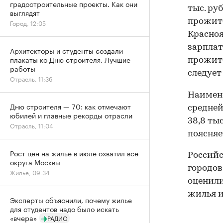
градостроительные проекты. Как они
тыс. руб
выглядят
прожито
Город, 12:05
Краснояр
зарплата
Архитекторы и студенты создали
плакаты ко Дню строителя. Лучшие
прожито
работы
следует
Отрасль, 11:36
Наимене
Дню строителя — 70: как отмечают
средней
юбилей и главные рекорды отрасли
38,8 ты
Отрасль, 11:04
поясняе
Рост цен на жилье в июле охватил все
Российс
округа Москвы
городов
Жилье, 09:34
оценили
жилья и
Эксперты объяснили, почему жилье
для студентов надо было искать
«вчера»
РАДИО