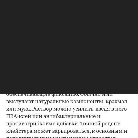
для заделки мелких трещин или отверстий,
например щелей в старых деревянных
оконных рамах;
в садоводстве в качестве одного из
компонентов для
побелки деревьев
— в ней
он выступает фиксатором, обеспечивая
лучшее сцепление раствора с корой.
Как сварить клейстер
Клейстер готовят путем варки. Основные
ингредиенты состава — вода и любые добавки,
обеспечивающие фиксацию. Обычно ими
выступают натуральные компоненты: крахмал
или мука. Раствор можно усилить, введя в него
ПВА-клей или антибактериальные и
противогрибковые добавки. Точный рецепт
клейстера может варьироваться, к основным и