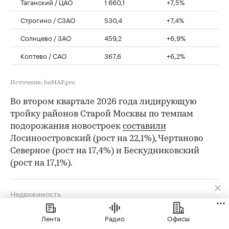
Таганский / ЦАО
1 660,1
+7,5%
Строгино / СЗАО
530,4
+7,4%
Солнцево / ЗАО
459,2
+6,9%
Коптево / САО
367,6
+6,2%
Источник: bnMAP.pro
Во втором квартале 2026 года лидирующую
тройку районов Старой Москвы по темпам
подорожания новостроек
составили
Лосиноостровский (рост на 22,1%), Чертаново
Северное (рост на 17,4%) и Бескудниковский
(рост на 17,1%).
Недвижимость
Назван единственный район
Лента
Радио
Офисы
Москвы, где новостройки дороже ₽3