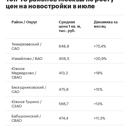
цен на новостройки в июле
00:00
/
00:00
Район / Округ
Средняя
Динамика за
цена 1 кв. м,
месяц
тыс. руб.
Тимирязевский /
648,8
+75,4%
САО
Измайлово / ВАО
406,5
+20,9%
Южное
Медведково /
413,2
+18%
СВАО
Бескудниковский /
475,8
+15%
САО
Южное Тушино /
566,7
+13%
СЗАО
Бабушкинский /
474,4
+11,3%
СВАО