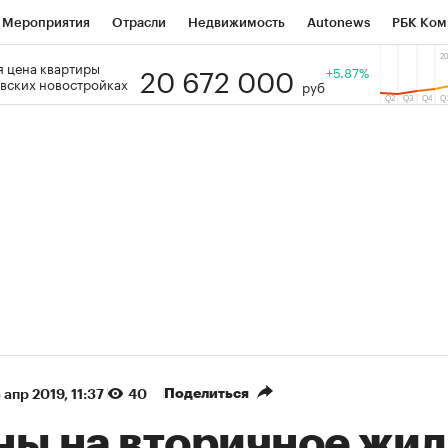
Мероприятия
Отрасли
Недвижимость
Autonews
РБК Ком
20 672 000
 цена квартиры
 РБК
РБК Образование
РБК Курсы
РБК Life
+5.87%
Тренды
Виз
вских новостройках
руб
ь
Крипто
РБК Бизнес-среда
Дискуссионный клуб
Исследо
зета
Спецпроекты СПб
Конференции СПб
Спецпроекты
кономика
Бизнес
Технологии и медиа
Финансы
Рынок на
(+36,32%)
(+31,12%)
ТЭК ₽1 400
«Русагро» ₽120
Купить
оз SberCIB к 27.07.27
прогноз ПСБ к 26.07.27
Поделиться
 апр 2019, 11:37
40
ны на вторичное жил