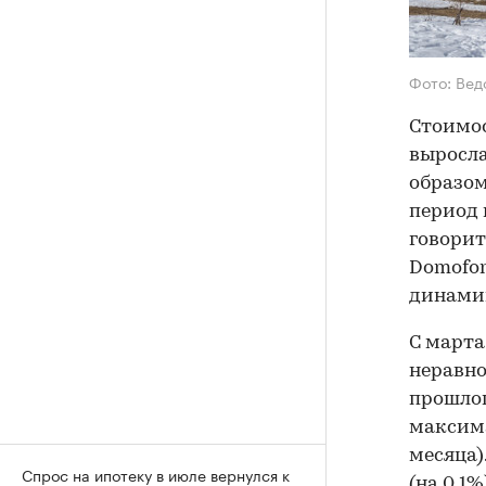
Фото: Ве
Стоимос
выросла
образом
период в
говорит
Domofon
динамик
С марта
неравно
прошлог
максима
месяца)
Спрос на ипотеку в июле вернулся к
(на 0,1%