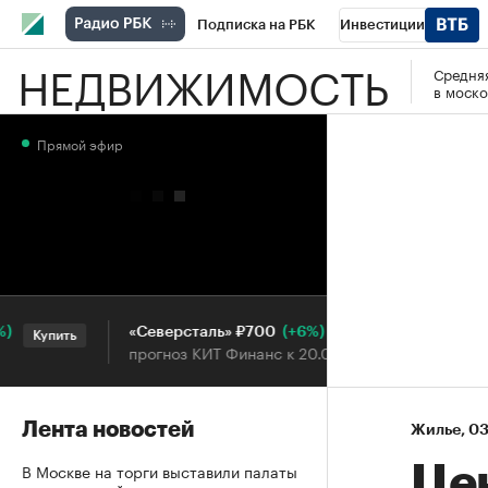
Подписка на РБК
Инвестиции
НЕДВИЖИМОСТЬ
Средняя
РБК Вино
Спорт
Школа управления
в моско
Национальные проекты
Город
Стил
Прямой эфир
Кредитные рейтинги
Франшизы
Га
Проверка контрагентов
Политика
Э
(+6%)
«Северсталь» ₽700
НОВА
Купить
Купить
прогноз КИТ Финанс к 20.07.27
прогн
Лента новостей
Жилье
⁠,
03
В Москве на торги выставили палаты
Це