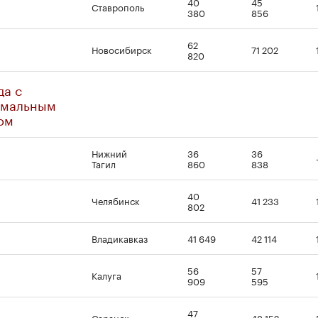
40
45
Ставрополь
380
856
62
Новосибирск
71 202
820
да с
мальным
ом
Нижний
36
36
Тагил
860
838
40
Челябинск
41 233
802
Владикавказ
41 649
42 114
56
57
Калуга
909
595
47
Саранск
48 152