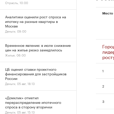
Отрасль, 10:00
Место
Аналитики оценили рост спроса на
ипотеку на разные квартиры в
Москве
Деньги, 09:00
Горо
Временное явление: в июле снижение
цен на жилье резко замедлилось
лиде
Жилье, 06:00
рост
ЦБ оценил ставки проектного
1
финансирования для застройщиков
России
Деньги, 05 авг, 18:13
2
«Домклик» отметил
3
перераспределение ипотечного
спроса в сторону вторички
Деньги, 05 авг, 15:13