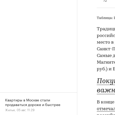
Таблица: 
Традици
российс
место в
Санкт-Пе
Самые д
Магнитог
руб.) и 
Поку
важн
Квартиры в Москве стали
В конце
продаваться дороже и быстрее
отмеча
Жилье, 05 авг, 11:29