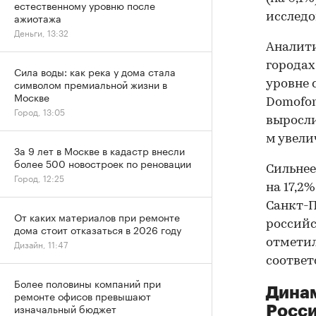
естественному уровню после
ажиотажа
исследо
Деньги, 13:32
Аналити
городах
Сила воды: как река у дома стала
символом премиальной жизни в
уровне 
Москве
Domofon
Город, 13:05
выросли 
м увели
За 9 лет в Москве в кадастр внесли
более 500 новостроек по реновации
Сильнее
Город, 12:25
на 17,2
Санкт-П
От каких материалов при ремонте
российс
дома стоит отказаться в 2026 году
отметили
Дизайн, 11:47
соответ
Более половины компаний при
Динам
ремонте офисов превышают
изначальный бюджет
Росс