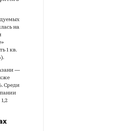
едуемых
илась на
м
е»
ь 1 кв.
).
Казани —
акже
%. Среди
мпании
1,2
ах