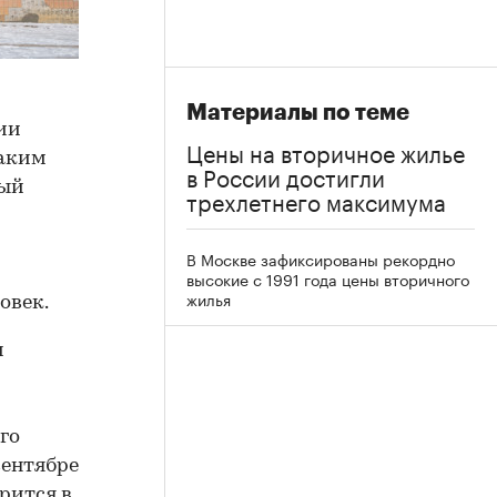
Материалы по теме
ии
Цены на вторичное жилье
Таким
в России достигли
ный
трехлетнего максимума
В Москве зафиксированы рекордно
высокие с 1991 года цены вторичного
жилья
овек.
и
го
сентябре
орится в