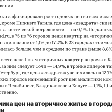
вании.
ки зафиксировали рост годовых цен во всех иссл
, кроме Нижнего Тагила, где цена «квадрата» сниз
статистической погрешности — на 0,1%. По данны
d.ru, в 75 из 76 городов цены квартир на «вторичк
в диапазоне от 1,1% до 17,2%. В 23 городах стоимост
чилась больше, чем в среднем по стране (выше 8,8%
 всего цена 1 кв. м вторичных квартир выросла в 
%, за ним следует Сочи — 14,9%, в тройке лидеров т
етербург, где цена «квадрата» увеличилась на 13,7
ких городов наименьший рост цен аналитики ко
 в Челябинске, Владикавказе и Калуге — 1,1%, 1,1 и 
ственно.
ика цен на вторичное жилье в город
ии