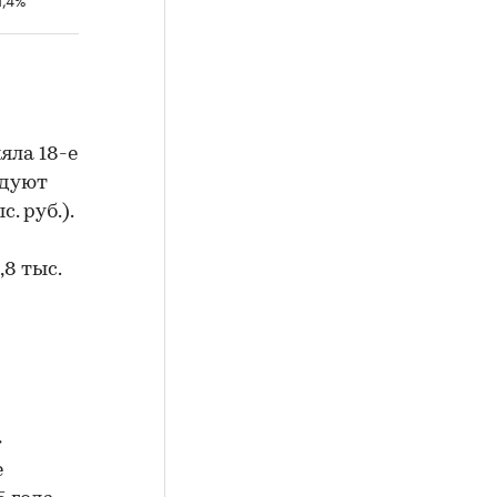
яла 18-е
едуют
с. руб.).
,8 тыс.
»
е