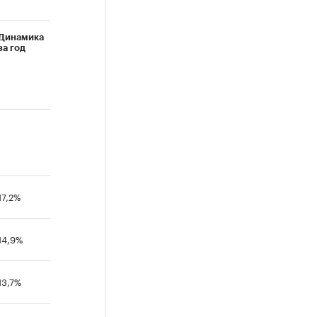
Динамика
за год
17,2%
14,9%
13,7%