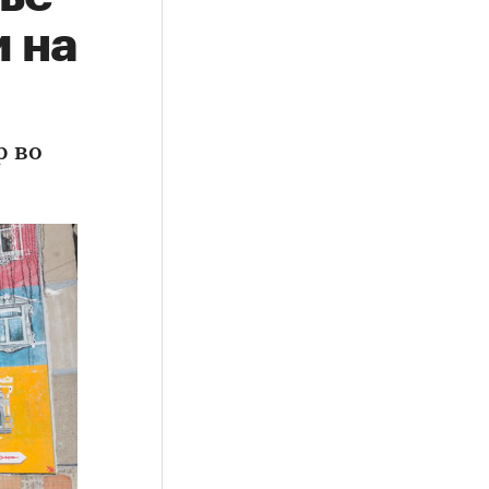
 на
р во