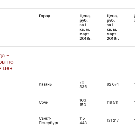
Город
Цена,
Цена,
руб.
руб.
за 1
за 1
кв. м,
кв. м,
март
март
2018г.
2019г.
да –
ры по
у цен
70
Казань
82 674
536
103
Сочи
118 511
150
Санкт-
115
131 217
Петербург
443