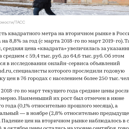
домости/ТАСС
ть квадратного метра на вторичном рынке в Росс
 на 8,8% за год (с марта 2018-го по март 2019-го). 
, средняя цена «квадрата» увеличилась за указан
 среднем с 59,4 тыс. руб. до 64,6 тыс. руб. Об этом
ся в исследовании онлайн-сервиса объявлений
d.ru, специалисты которого проследили годовую
у цен в 76 городах с населением более 250 тыс. чел
 2018-го по март текущего года средние цены росл
мерно. Наименьший их рост был отмечен в июне
о года (0,1% относительно прошлого месяца), а
льный — в ноябре (2,8% относительно предыдуще
. Падение цен на вторичном рынке наблюдалось в 
), в октябре цены остались на уровне сентября, гов