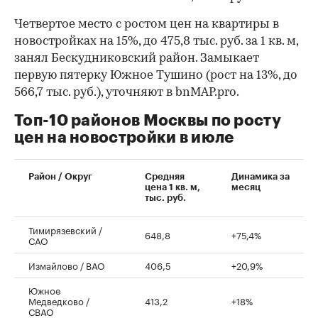
Четвертое место с ростом цен на квартиры в
новостройках на 15%, до 475,8 тыс. руб. за 1 кв. м,
занял Бескудниковский район. Замыкает
первую пятерку Южное Тушино (рост на 13%, до
566,7 тыс. руб.), уточняют в bnMAP.pro.
Топ-10 районов Москвы по росту
цен на новостройки в июле
00:00
/
00:00
Район / Округ
Средняя
Динамика за
цена 1 кв. м,
месяц
тыс. руб.
Тимирязевский /
648,8
+75,4%
САО
Измайлово / ВАО
406,5
+20,9%
Южное
Медведково /
413,2
+18%
СВАО