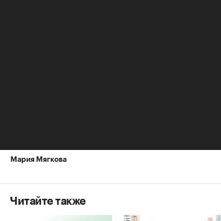
три года до 1 января 2005 года, а также
контрактники, срок службы которых составляет
три года на ту же дату; офицеры, получившие
звания после 1 января 2005 года; сержанты,
старшины, солдаты и матросы, заключившие
второй контракт о прохождении военной
службы не ранее 1 января 2005 года. Средства в
НИС перечисляются военнослужащему до
достижения им 45 лет.
Авторы
Мария Мягкова
Читайте также