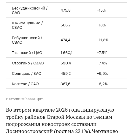
Бескудниковский /
475,8
+15%
САО
Южное Тушино /
566,7
+13%
СЗАО
Бабушкинский /
474,4
+11,3%
СВАО
Таганский / ЦАО
1 660,1
+7,5%
Строгино / СЗАО
530,4
+7,4%
Солнцево / ЗАО
459,2
+6,9%
Коптево / САО
367,6
+6,2%
Источник: bnMAP.pro
Во втором квартале 2026 года лидирующую
тройку районов Старой Москвы по темпам
подорожания новостроек
составили
Лосиноостровский (рост на 22,1%), Чертаново