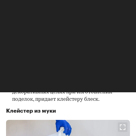
клейстера до полного растворения;
крахмал — подойдет кукурузный или
картофельный;
мука — пшеничная или ржаная, в ней также
есть природная клейковина;
столярный или ПВА-клей — повысят
прочность сцепления финишного раствора;
медный купорос — обеспечит защиту от
насекомых, вредителей и плесени;
ванильный сахар — используют в
декоративных целях при изготовлении
поделок, придает клейстеру блеск.
Клейстер из муки