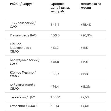
Район / Округ
Средняя
Динамика за
цена 1 кв. м,
месяц
тыс. руб.
Тимирязевский /
648,8
+75,4%
САО
Измайлово / ВАО
406,5
+20,9%
Южное
Медведково /
413,2
+18%
СВАО
Бескудниковский /
475,8
+15%
САО
Южное Тушино /
566,7
+13%
СЗАО
Бабушкинский /
474,4
+11,3%
СВАО
Таганский / ЦАО
1 660,1
+7,5%
Строгино / СЗАО
530,4
+7,4%