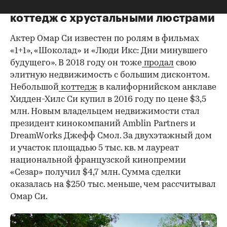
Омар Си: минус $250 тыс. за
коттедж с хрустальными люстрами
Актер Омар Си известен по ролям в фильмах
«1+1», «Шоколад» и «Люди Икс: Дни минувшего
будущего». В 2018 году он тоже
продал
свою
элитную недвижимость с большим дисконтом.
Небольшой
коттедж
в калифорнийском анклаве
Хидден-Хилс Си купил в 2016 году по цене $3,5
млн. Новым владельцем недвижимости стал
президент кинокомпаний Amblin Partners и
DreamWorks Джефф Смол. За двухэтажный дом
и участок площадью 5 тыс. кв. м лауреат
национальной французской кинопремии
«Сезар» получил $4,7 млн. Сумма сделки
оказалась на $250 тыс. меньше, чем рассчитывал
Омар Си.