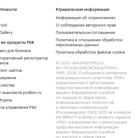
 Новости
Юридическая информация
Информация об ограничениях
roid
О соблюдении авторских прав
allery
Пользовательское соглашение
Политика в отношении обработки
гие продукты РБК
персональных данных
ако для бизнеса
Политика обработки файлов cookie
поративный регистратор
енов
© ООО «БИЗНЕСПРЕСС»,
АО «РОСБИЗНЕСКОНСАЛТИНГ»,
тинг сайтов
1995–2026
. Сообщения и материалы
.решения
информационного агентства «РБК»
(свидетельство о регистрации
комства
средства массовой информации
 знакомств podbor.ru
выдано Федеральной службой
по надзору в сфере связи,
 Курсы
информационных технологий
ла управления РБК
и массовых коммуникаций
(Роскомнадзор) 09.12.2015 за номером
ИА №ФС77-63848) и сетевого издания
«РБК» (свидетельство о регистрации
средства массовой информации
выдано Федеральной службой
по надзору в сфере связи,