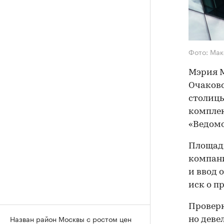
Фото: Мак
Мэрия М
Очаковс
столицы
комплек
«Ведомо
Площадь
компани
и ввод 
иск о п
Проверк
Назван район Москвы с ростом цен
но деве