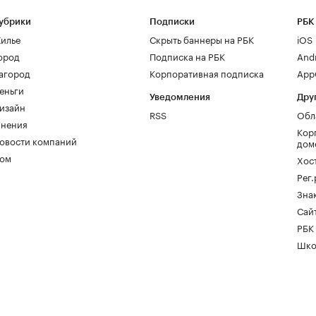
убрики
Подписки
РБК
илье
Скрыть баннеры на РБК
iOS
ород
Подписка на РБК
And
агород
Корпоративная подписка
AppG
еньги
Уведомления
Дру
изайн
RSS
Обл
нения
Кор
овости компаний
дом
ом
Хос
Рег
Зна
Сайт
РБК
Шко