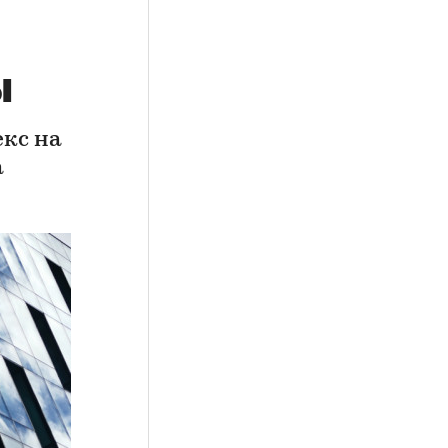
ы
кс на
а