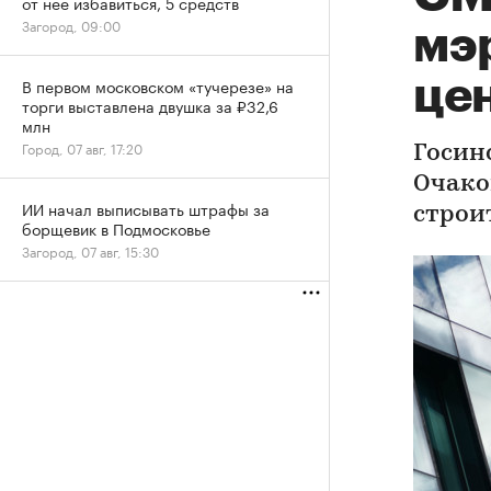
от нее избавиться, 5 средств
Загород, 09:00
мэ
це
В первом московском «тучерезе» на
торги выставлена двушка за ₽32,6
млн
Город, 07 авг, 17:20
Госин
Очако
ИИ начал выписывать штрафы за
строи
борщевик в Подмосковье
Загород, 07 авг, 15:30