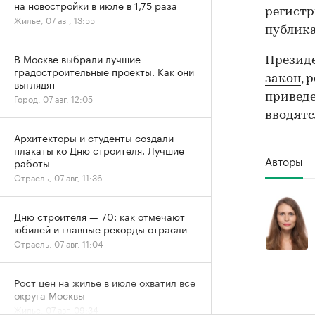
на новостройки в июле в 1,75 раза
регистр
Жилье, 07 авг, 13:55
публик
В Москве выбрали лучшие
Президе
градостроительные проекты. Как они
закон
, 
выглядят
приведе
Город, 07 авг, 12:05
вводятс
Архитекторы и студенты создали
плакаты ко Дню строителя. Лучшие
Авторы
работы
Отрасль, 07 авг, 11:36
Дню строителя — 70: как отмечают
юбилей и главные рекорды отрасли
Отрасль, 07 авг, 11:04
Рост цен на жилье в июле охватил все
округа Москвы
Жилье, 07 авг, 09:34