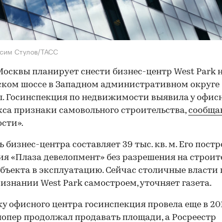
сим Стулов/ТАСС
осквы планирует снести бизнес-центр West Park 
ком шоссе в Западном административном округе
. Госинспекция по недвижимости выявила у офис
са признаки самовольного строительства,
сообща
сти».
 бизнес-центра составляет 39 тыс. кв. м. Его пост
я «Плаза девелопмент» без разрешения на строит
объекта в эксплуатацию. Сейчас столичные власти 
ризнании West Park самостроем, уточняет газета.
у офисного центра госинспекция провела еще в 201
лопер продолжал продавать площади, а Росреестр