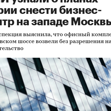
рии снести бизнес-
нтр на западе Москв
спекция выяснила, что офисный компле
вском шоссе возвели без разрешения н
тельство