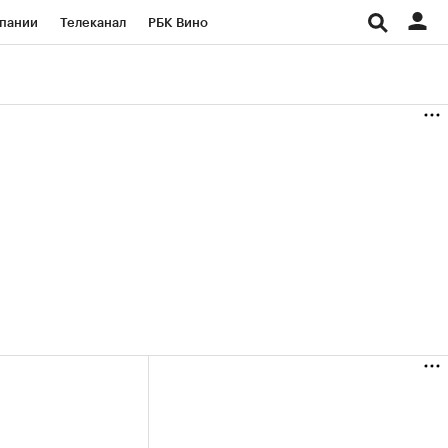
пании
Телеканал
РБК Вино
ациональные проекты
Город
аншизы
Газета
ка
Бизнес