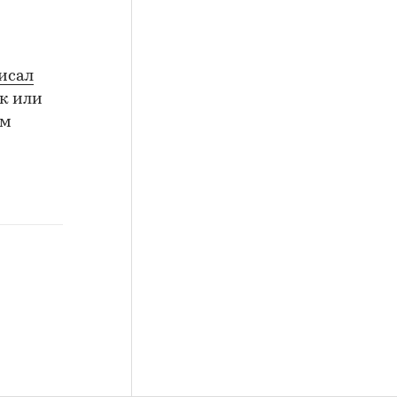
исал
к или
ом