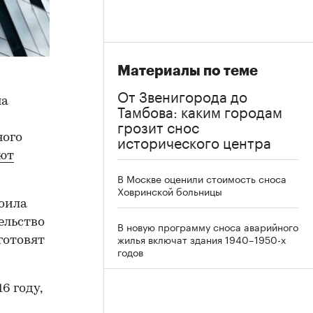
Материалы по теме
От Звенигорода до
на
Тамбова: каким городам
грозит снос
исторического центра
ного
ют
В Москве оценили стоимость сноса
Ховринской больницы
роила
ельство
В новую программу сноса аварийного
жилья включат здания 1940–1950-х
готовят
годов
6 году,