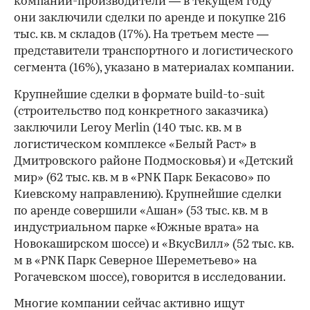
компании-производители — в текущем году
они заключили сделки по аренде и покупке 216
тыс. кв. м складов (17%). На третьем месте —
представители транспортного и логистического
сегмента (16%), указано в материалах компании.
Крупнейшие сделки в формате build-to-suit
(строительство под конкретного заказчика)
заключили Leroy Merlin (140 тыс. кв. м в
логистическом комплексе «Белый Раст» в
Дмитровского районе Подмосковья) и «Детский
мир» (62 тыс. кв. м в «PNK Парк Бекасово» по
Киевскому направлению). Крупнейшие сделки
по аренде совершили «Ашан» (53 тыс. кв. м в
индустриальном парке «Южные врата» на
00:00
/
00:00
Новокаширском шоссе) и «ВкусВилл» (52 тыс. кв.
м в «PNK Парк Северное Шереметьево» на
Рогачевском шоссе), говорится в исследовании.
Многие компании сейчас активно ищут