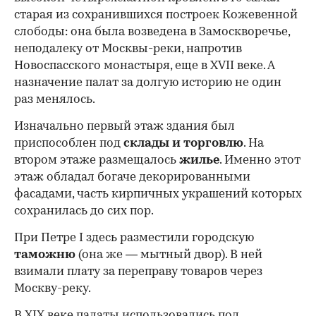
старая из сохранившихся построек Кожевенной
слободы: она была возведена в Замоскворечье,
неподалеку от Москвы-реки, напротив
Новоспасского монастыря, еще в XVII веке. А
назначение палат за долгую историю не один
раз менялось.
Изначально первый этаж здания был
приспособлен под
склады и
торговлю
. На
втором этаже размещалось
жилье
. Именно этот
этаж обладал богаче декорированными
фасадами, часть кирпичных украшений которых
сохранилась до сих пор.
При Петре I здесь разместили городскую
таможню
(она же — мытный двор). В ней
взимали плату за переправу товаров через
Москву-реку.
В XIX веке палаты использовались под