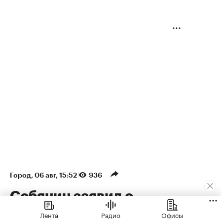
Город
⁠,
06 авг, 15:52
936
Собянин заявил о
максимальном за пять лет
Лента
Радио
Офисы