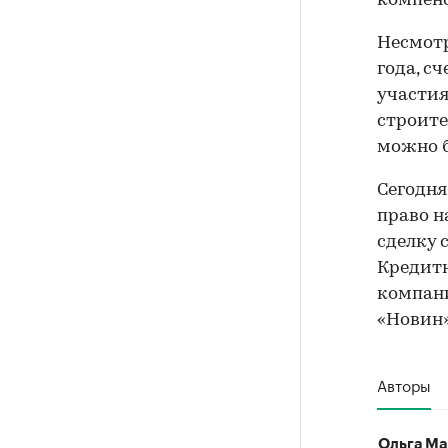
компен
Несмотр
года, с
участия
строите
можно б
Сегодня
право н
сделку 
Кредитн
компани
«Новин»
Авторы
Ольга Ма