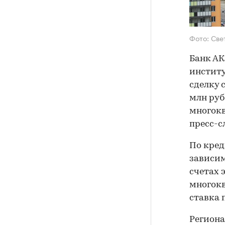
Фото: Све
Банк АК
институ
сделку 
млн руб
многокв
пресс-с
По кред
зависим
счетах 
многокв
ставка 
Региона