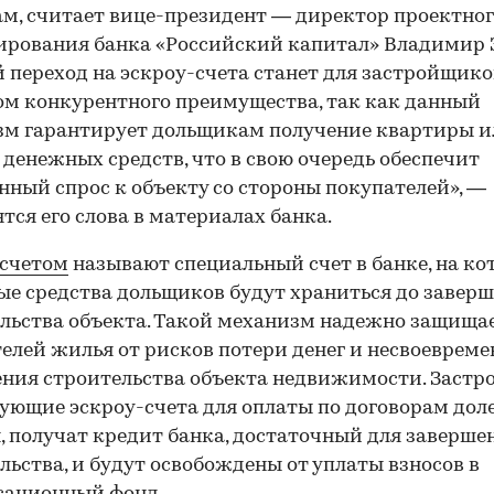
м, считает вице-президент — директор проектно
рования банка «Российский капитал» Владимир 
 переход на эскроу-счета станет для застройщико
м конкурентного преимущества, так как данный
зм гарантирует дольщикам получение квартиры и
 денежных средств, что в свою очередь обеспечит
ный спрос к объекту со стороны покупателей», —
тся его слова в материалах банка.
-счетом
называют специальный счет в банке, на ко
е средства дольщиков будут храниться до завер
льства объекта. Такой механизм надежно защища
елей жилья от рисков потери денег и несвоевреме
ния строительства объекта недвижимости. Застр
ующие эскроу-счета для оплаты по договорам дол
, получат кредит банка, достаточный для заверше
льства, и будут освобождены от уплаты взносов в