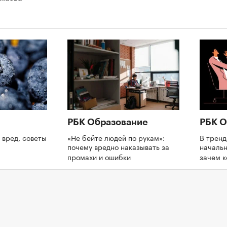
РБК Образование
РБК О
 вред, советы
«Не бейте людей по рукам»:
В трен
почему вредно наказывать за
начальн
промахи и ошибки
зачем 