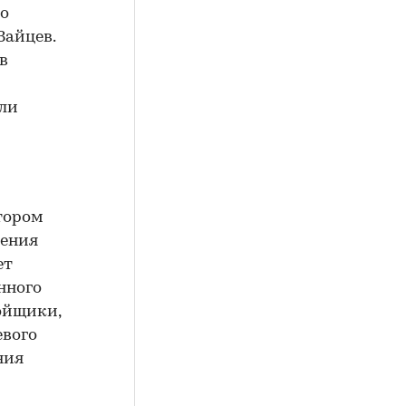
го
Зайцев.
в
ли
тором
шения
ет
нного
ойщики,
евого
ния