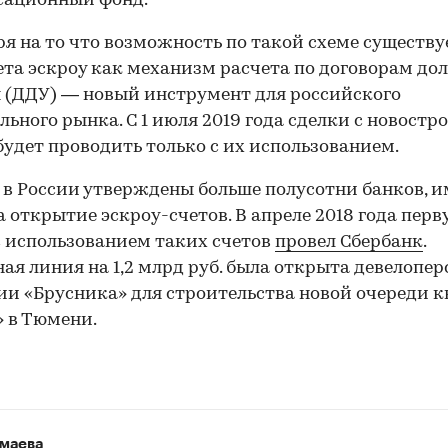
сационный фонд.
я на то что возможность по такой схеме существуе
чета эскроу как механизм расчета по договорам до
 (ДДУ) — новый инструмент для российского
льного рынка. С 1 июля 2019 года сделки с новост
удет проводить только с их использованием.
 в России утверждены больше полусотни банков,
а открытие эскроу-счетов. В апреле 2018 года перв
с использованием таких счетов
провел Сбербанк
.
ая линия на 1,2 млрд руб. была открыта девелопе
и «Брусника» для строительства новой очереди к
 в Тюмени.
маева