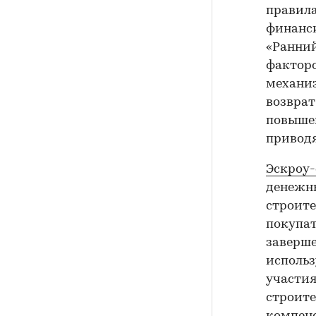
правила
финанси
«Ранний
факторо
механи
возврат
повышен
приводя
Эскроу
денежны
строите
покупат
заверше
использ
участия
строите