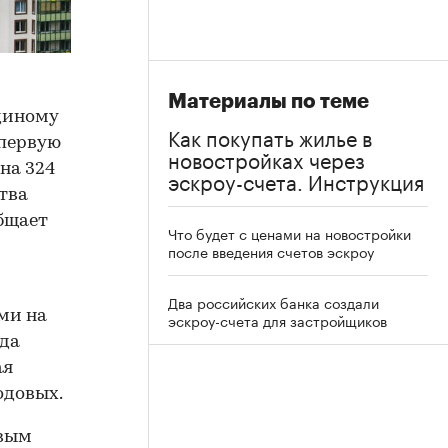
Материалы по теме
диному
Как покупать жилье в
 первую
новостройках через
на 324
эскроу-счета. Инструкция
тва
бщает
Что будет с ценами на новостройки
после введения счетов эскроу
Два российских банка создали
ми на
эскроу-счета для застройщиков
ода
ая
одовых.
овым