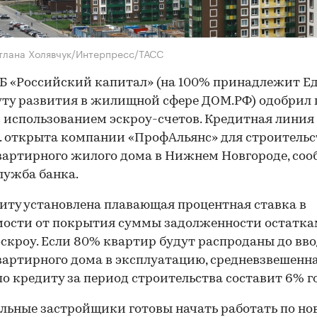
тлана Холявчук/Интерпресс/ТАСС
Б «Российский капитал» (на 100% принадлежит Е
ту развития в жилищной сфере ДОМ.РФ) одобрил
с использованием эскроу-счетов. Кредитная линия 
. открыта компании «ПрофАльянс» для строительс
артирного жилого дома в Нижнем Новгороде, соо
лужба банка.
иту установлена плавающая процентная ставка в
ости от покрытия суммы задолженности остатка
эскроу. Если 80% квартир будут распроданы до вв
артирного дома в эксплуатацию, средневзвешенн
по кредиту за период строительства составит 6% г
льные застройщики готовы начать работать по н