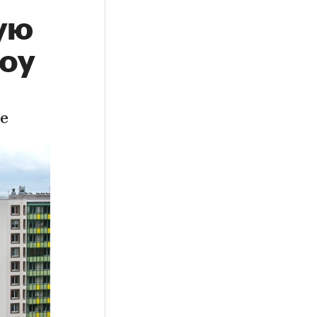
ую
роу
е