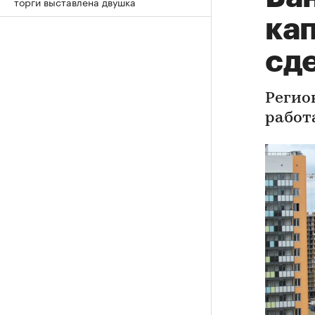
торги выставлена двушка
ка
сде
Регио
работ