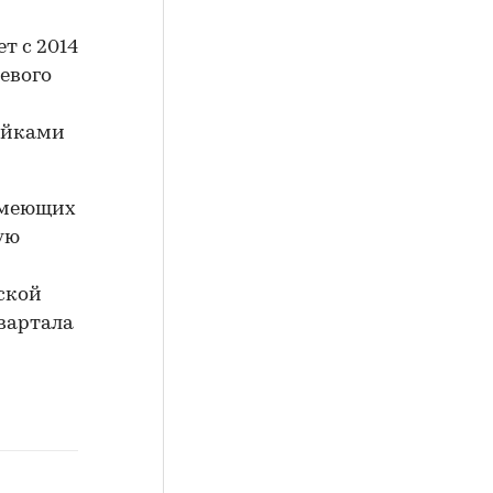
т с 2014
левого
ройками
 имеющих
ую
рской
вартала