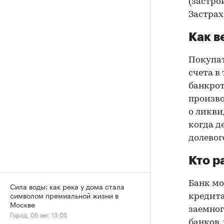
(застро
Застрах
Как в
Покупат
счета в
банкрот
произво
о ликви
когда д
долевог
Кто р
Банк мо
Сила воды: как река у дома стала
символом премиальной жизни в
кредита
Москве
заемног
Город, 06 авг, 13:05
банков