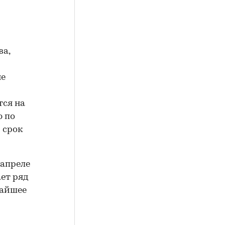
ва,
не
тся на
ю по
 срок
 апреле
ает ряд
жайшее