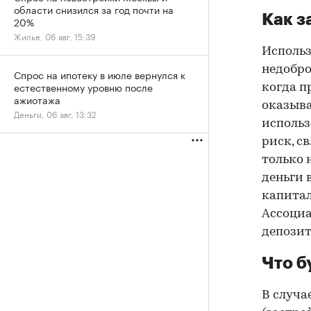
области снизился за год почти на
Как з
20%
Жилье, 06 авг, 15:39
Использ
недобро
Спрос на ипотеку в июле вернулся к
естественному уровню после
когда п
ажиотажа
оказыва
Деньги, 06 авг, 13:32
использ
риск, с
только 
деньги 
капитал
Ассоциа
депозит
Что б
В случа