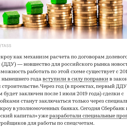
A/TASS
скроу как механизм расчета по договорам долевог
 (ДДУ) — новшество для российского рынка новост
зможность работать по этой схеме существует с 201
я нынешнего года
вступили в силу поправки
в закон
 строительстве. Через год (в проектах, первый ДДУ
 будет заключен после 1 июля 2019 года) сделки с
ойками станут заключаться только через специал
скроу в уполномоченных банках. Сегодня Сбербанк 
йский капитал» уже
разработали специальные пр
тройщиков для работы по спецсчетам.