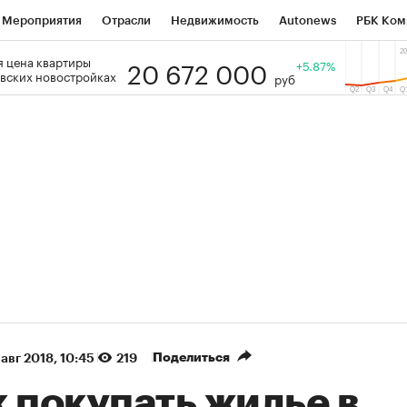
Мероприятия
Отрасли
Недвижимость
Autonews
РБК Ком
20 672 000
 цена квартиры
 РБК
РБК Образование
РБК Курсы
РБК Life
+5.87%
Тренды
Виз
вских новостройках
руб
ь
Крипто
РБК Бизнес-среда
Дискуссионный клуб
Исследо
зета
Спецпроекты СПб
Конференции СПб
Спецпроекты
кономика
Бизнес
Технологии и медиа
Финансы
Рынок на
(+7,36%)
«Северсталь» ₽700
НОВАТЭК ₽1 400
Купить
прогноз КИТ Финанс к 20.07.27
прогноз SberCIB к 
Поделиться
 авг 2018, 10:45
219
 покупать жилье в