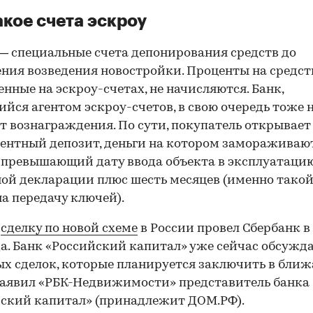
акое счета эскроу
— специальные счета депонирования средств до
ния возведения новостройки. Проценты на средст
нные на эскроу-счетах, не начисляются. Банк,
йся агентом эскроу-счетов, в свою очередь тоже 
т вознаграждения. По сути, покупатель открывает
ентный депозит, деньги на котором замораживаю
е превышающий дату ввода объекта в эксплуатаци
ой декларации плюс шесть месяцев (именно такой
на передачу ключей).
ю
сделку по новой схеме
в России провел Сбербанк в
да. Банк «Российский капитал» уже сейчас обсужд
х сделок, которые планируется заключить в бли
заявил «РБК-Недвижимости» представитель банка
ский капитал» (принадлежит ДОМ.РФ).