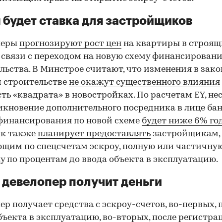
 будет ставка для застройщиков
перы
прогнозируют рост цен
на квартиры в строящ
 связи с переходом на новую схему финансирован
льства. В Минстрое считают, что изменения в зако
 строительстве
не окажут существенного влияния
ть «квадрата» в новостройках. По расчетам EY, не
икновение дополнительного посредника в лице бан
финансирования по новой схеме
будет ниже 6% го
нк также
планирует предоставлять
застройщикам,
щим по спецсчетам эскроу, полную или частичну
у по процентам до ввода объекта в эксплуатацию.
 девелопер получит деньги
ер получает средства с эскроу-счетов, во-первых, 
бъекта в эксплуатацию, во-вторых, после регистра