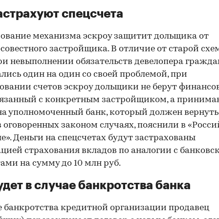
астрахуют спецсчета
ование механизма эскроу защитит дольщика от
совестного застройщика. В отличие от старой схе
ри невыполнении обязательств девелопера гражда
лись один на один со своей проблемой, при
овании счетов эскроу дольщики не берут финанс
вязанный с конкретным застройщиком, а принима
на уполномоченный банк, который должен вернуть
в оговоренных законом случаях, пояснили в «Росс
е». Деньги на спецсчетах будут застрахованы
цией страхования вкладов по аналогии с банков
ами на сумму до 10 млн руб.
удет в случае банкротства банка
е банкротства кредитной организации продавец