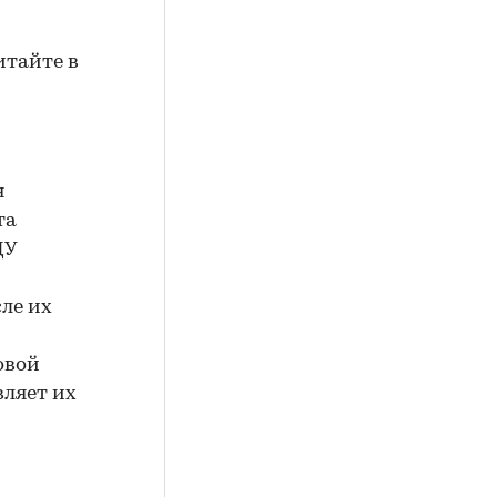
итайте в
я
та
ДУ
ле их
овой
вляет их