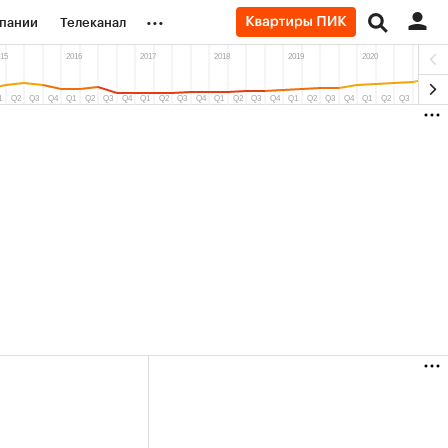
...
пании
Телеканал
ионеры
вания
личной валюты
(+36,28%)
(+30,72%)
«Русагро» ₽120
Купить
Купить
27.07.27
прогноз ПСБ к 26.07.27