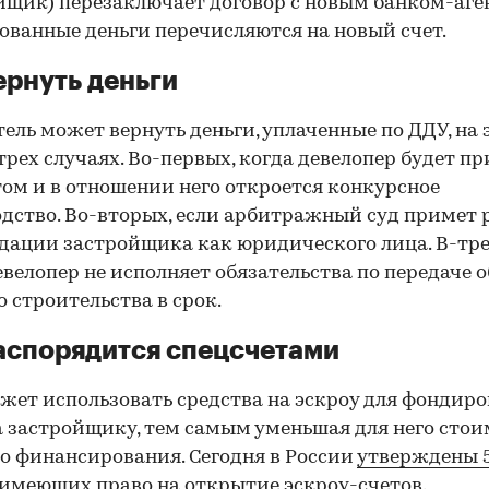
йщик) перезаключает договор с новым банком-аге
ованные деньги перечисляются на новый счет.
ернуть деньги
ель может вернуть деньги, уплаченные по ДДУ, на 
 трех случаях. Во-первых, когда девелопер будет п
ом и в отношении него откроется конкурсное
дство. Во-вторых, если арбитражный суд примет
дации застройщика как юридического лица. В-тре
евелопер не исполняет обязательства по передаче 
о строительства в срок.
аспорядится спецсчетами
жет использовать средства на эскроу для фондир
 застройщику, тем самым уменьшая для него стои
о финансирования. Сегодня в России
утверждены 
, имеющих право на открытие эскроу-счетов.