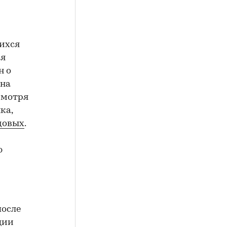
ихся
ия
н о
на
смотря
ка,
довых
.
ю
после
ции