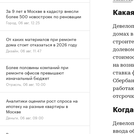
За 9 лет в Москве в кадастр внесли
Какая
более 500 новостроек по реновации
Город, 06 авг, 12:25
Девело
домах в
От каких материалов при ремонте
строите
дома стоит отказаться в 2026 году
долевом
Дизайн, 06 авг, 11:47
стоимос
на возн
Более половины компаний при
ремонте офисов превышают
ставка 
изначальный бюджет
Сберба
Отрасль, 06 авг, 10:00
работаю
отсрочк
Аналитики оценили рост спроса на
ипотеку на разные квартиры в
Когда
Москве
Деньги, 06 авг, 09:00
Девелоп
ввода о