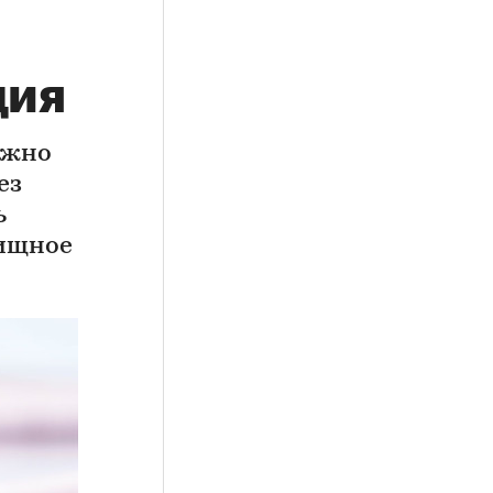
ция
ожно
ез
ь
лищное