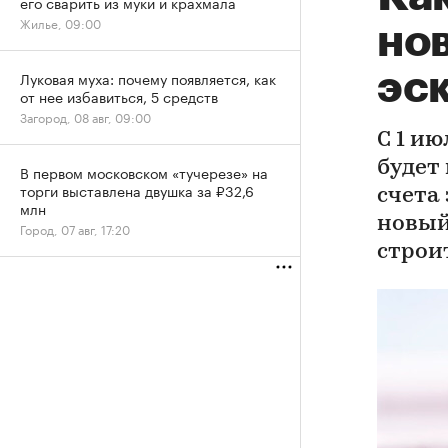
его сварить из муки и крахмала
Жилье, 09:00
но
эс
Луковая муха: почему появляется, как
от нее избавиться, 5 средств
Загород, 08 авг, 09:00
С 1 и
будет
В первом московском «тучерезе» на
торги выставлена двушка за ₽32,6
счета 
млн
новый
Город, 07 авг, 17:20
строи