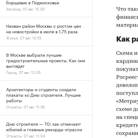
борщевик в Подмосковье
Загород, 07 авг, 15:30
Что так
финанси
Назван район Москвы с ростом цен
матери
на новостройки в июле в 1,75 раза
Жилье, 07 авг, 13:55
Как р
Схема и
В Москве выбрали лучшие
градостроительные проекты. Как они
кардина
выглядят
покупат
Город, 07 авг, 12:05
Росреес
девелоп
Архитекторы и студенты создали
поступл
плакаты ко Дню строителя. Лучшие
работы
«Метриу
Отрасль, 07 авг, 11:36
схеме д
на спец
Дню строителя — 70: как отмечают
кредитн
юбилей и главные рекорды отрасли
сохранн
Отрасль, 07 авг, 11:04