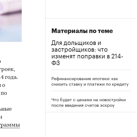
Материалы по теме
Для дольщиков и
застройщиков: что
изменят поправки в 214-
ФЗ
о
роек,
4 года.
Рефинансирование ипотеки: как
снизить ставку и платежи по кредиту
 о
 по
Что будет с ценами на новостройки
после введения счетов эскроу
ьные
и
ограммы