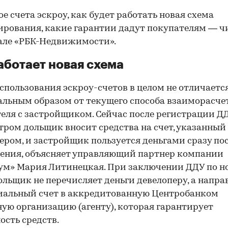
ое счета эскроу, как будет работать новая схема
рования, какие гарантии дадут покупателям — ч
але «РБК-Недвижимости».
аботает новая схема
спользования эскроу-счетов в целом не отличаетс
льным образом от текущего способа взаиморасче
еля с застройщиком. Сейчас после регистрации Д
тром дольщик вносит средства на счет, указанный
ером, и застройщик пользуется деньгами сразу пос
ения, объясняет управляющий партнер компании
м» Мария Литинецкая. При заключении ДДУ по н
ольщик не перечисляет деньги девелоперу, а напра
иальный счет в аккредитованную Центробанком
ую организацию (агенту), которая гарантирует
ость средств.