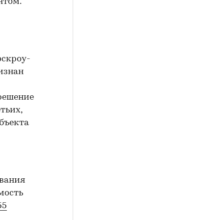
нтом.
эскроу-
ризнан
 решение
тьих,
объекта
ования
мость
55