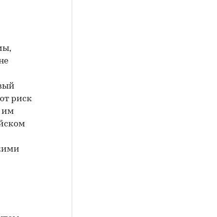
мы,
не
овый
ют риск
 им
ийском
скими