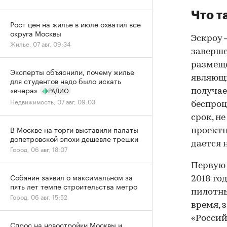
Что т
Рост цен на жилье в июле охватил все
округа Москвы
Эскроу 
Жилье, 07 авг, 09:34
заверше
размеще
Эксперты объяснили, почему жилье
являющи
для студентов надо было искать
«вчера»
РАДИО
получае
Недвижимость, 07 авг, 09:03
беспроц
срок, н
В Москве на торги выставили палаты
проектн
допетровской эпохи дешевле трешки
дается 
Город, 06 авг, 18:07
Перву
Собянин заявил о максимальном за
2018 го
пять лет темпе строительства метро
пилотны
Город, 06 авг, 15:52
время, 
«Россий
Спрос на новостройки Москвы и