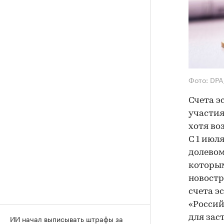
Фото: DP
Счета э
участия
хотя во
С 1 июл
долевом
которым
новостр
счета э
«Росси
для зас
ИИ начал выписывать штрафы за