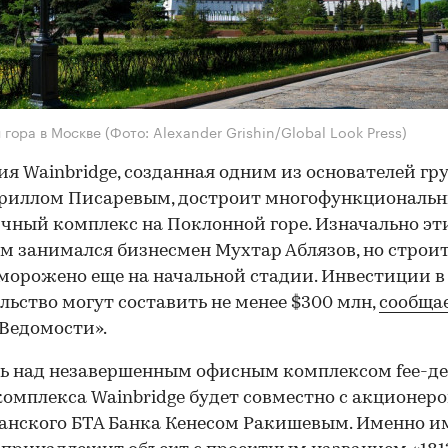
 гора в Москве
(Фото: Alexander Grishin/Global Look Press)
я Wainbridge, созданная одним из основателей гр
риллом Писаревым, достроит многофункциональ
чный комплекс на Поклонной горе. Изначально э
м занимался бизнесмен Мухтар Аблязов, но строи
морожено еще на начальной стадии. Инвестиции в
льство могут составить не менее $300 млн,
сообща
«Ведомости».
ь над незавершенным офисным комплексом fee-д
комплекса Wainbridge будет совместно с акционер
анского БТА Банка Кенесом Ракишевым. Именно и