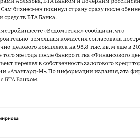
рами Аблязова, БТА Банком и дочерним российск
 Сам бизнесмен покинул страну сразу после обвин
 средств БТА Банка.
мстройинвесте «Ведомостям» сообщили, что
роительно-земельная комиссия согласовала постр
чно-делового комплекса на 98,8 тыс. кв. м еще в 201
е того же года после банкротства «Финансового це
ъект перешел в собственность залогового кредито
и «Авангард-М». По информации издания, эта фи
 с БТА Банком.
мирнова