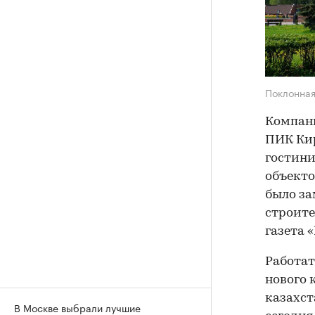
Поклонная
Компани
ПИК Ки
гостини
объекто
было за
строите
газета 
Работат
нового 
казахст
В Москве выбрали лучшие