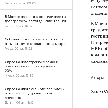
структу
Недвижимость, 09:03
Банком.
хищении
В Москве на торги выставили палаты
допетровской эпохи дешевле трешки
В Моско
Город, 06 авг, 18:07
градост
гостини
Собянин заявил о максимальном за
В апрел
пять лет темпе строительства метро
Город, 06 авг, 15:52
МВБ» об
компани
Спрос на новостройки Москвы и
связана
области снизился за год почти на
20%
Жилье, 06 авг, 15:39
Авторы
Спрос на ипотеку в июле вернулся к
Ульяна С
естественному уровню после
ажиотажа
Деньги, 06 авг, 13:32