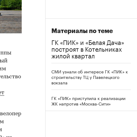
Материалы по теме
ГК «ПИК» и «Белая Дача»
построят в Котельниках
уппы
жилой квартал
ный
тим
СМИ узнали об интересе ГК «ПИК» к
строительству ТЦ у Павелецкого
тельство
вокзала
ет
ГК «ПИК» приступила к реализации
ЖК напротив «Москва-Сити»
евелопер
ом
м