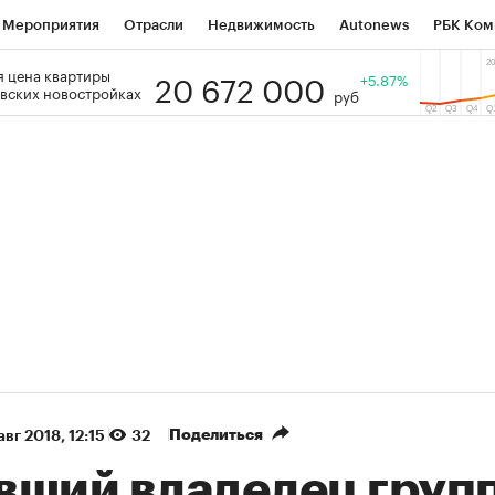
Мероприятия
Отрасли
Недвижимость
Autonews
РБК Ком
20 672 000
 цена квартиры
 РБК
РБК Образование
РБК Курсы
РБК Life
+5.87%
Тренды
Виз
вских новостройках
руб
ь
Крипто
РБК Бизнес-среда
Дискуссионный клуб
Исследо
зета
Спецпроекты СПб
Конференции СПб
Спецпроекты
кономика
Бизнес
Технологии и медиа
Финансы
Рынок на
(+38,18%)
(+31,15%)
АТЭК ₽1 400
«Русагро» ₽120
Купить
гноз SberCIB к 27.07.27
прогноз ПСБ к 26.07.27
Поделиться
авг 2018, 12:15
32
вший владелец груп