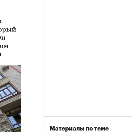
в
торый
Он
дом
н
Материалы по теме