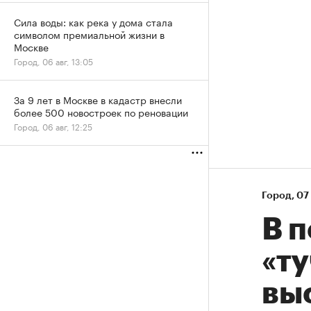
Сила воды: как река у дома стала
символом премиальной жизни в
Москве
Город, 06 авг, 13:05
За 9 лет в Москве в кадастр внесли
более 500 новостроек по реновации
Город, 06 авг, 12:25
Город
⁠,
07 
В 
«ту
вы