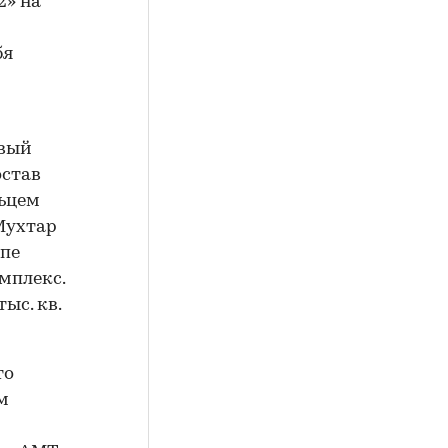
2» на
бя
овый
остав
ьцем
Мухтар
опе
мплекс.
ыс. кв.
то
м