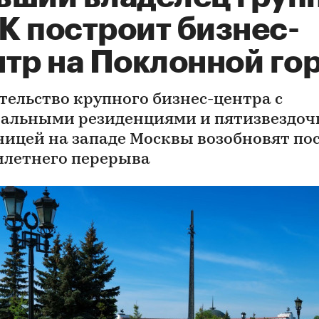
К построит бизнес-
нтр на Поклонной го
тельство крупного бизнес-центра с
альными резиденциями и пятизвездоч
ницей на западе Москвы возобновят по
илетнего перерыва