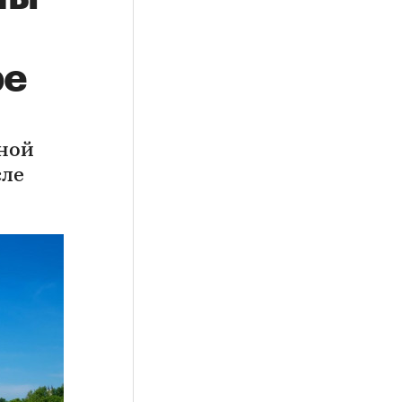
ре
ной
сле