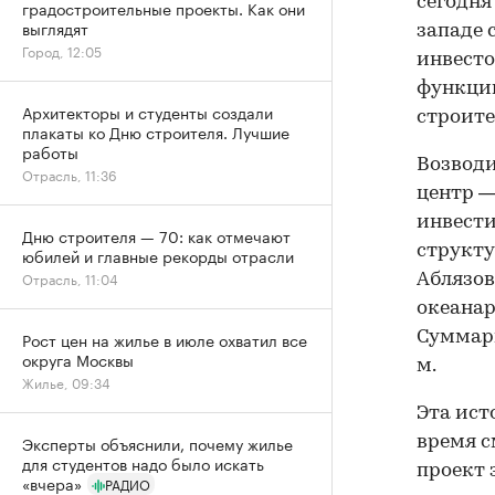
сегодня
градостроительные проекты. Как они
выглядят
западе 
Город, 12:05
инвесто
функции
Архитекторы и студенты создали
строите
плакаты ко Дню строителя. Лучшие
работы
Возвод
Отрасль, 11:36
центр —
инвест
Дню строителя — 70: как отмечают
структу
юбилей и главные рекорды отрасли
Отрасль, 11:04
Аблязов
океанар
Суммарн
Рост цен на жилье в июле охватил все
округа Москвы
м.
Жилье, 09:34
Эта ист
Эксперты объяснили, почему жилье
время с
для студентов надо было искать
проект 
«вчера»
РАДИО