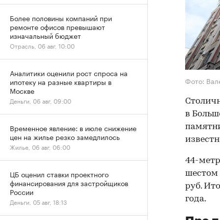
Более половины компаний при
ремонте офисов превышают
изначальный бюджет
Отрасль, 06 авг, 10:00
Аналитики оценили рост спроса на
Фото: Вал
ипотеку на разные квартиры в
Москве
Деньги, 06 авг, 09:00
Столич
в Больш
памятни
Временное явление: в июле снижение
цен на жилье резко замедлилось
известн
Жилье, 06 авг, 06:00
44-метр
ЦБ оценил ставки проектного
шестом 
финансирования для застройщиков
руб. Ит
России
года.
Деньги, 05 авг, 18:13