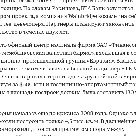
 принадлежит объект с проектным названием «181
столицы. По словам Ракишева, БТА Банк останется
ром проекта, а компания Wainbridge возьмет на се
 fee-девелопера. Партнеры планируют закончить
льство в течение двух лет.
ить офисный центр начинала фирма ЗАО «Финанс
 межбанковская валютная биржа», входившая в с
иционно-промышленной группы «Евразия». Владел
ры на тот момент являлся бывший акционер ВТБ 
. Он планировал открыть здесь крупнейший в Евр
иум за $600 млн и гостинично-апартаментный ко
ая площадь построек должна была составить 180 т
ория началась еще до кризиса 2008 года. Однако в 
могли построить только 4,5 тыс. кв. м. В дальнейше
заморозили, и он стал предметом спора между