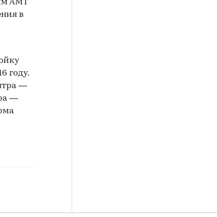
им АМТ
ения в
ойку
6 году.
нтра —
ра —
рма