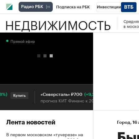
Подписка на РБК
Инвестиции
НЕДВИЖИМОСТЬ
Средняя
РБК Вино
Спорт
Школа управления
в моско
Национальные проекты
Город
Стил
Прямой эфир
Кредитные рейтинги
Франшизы
Га
Проверка контрагентов
Политика
Э
(+9,34%)
«Северсталь» ₽700
НОВ
Купить
Купить
прогноз КИТ Финанс к 20.07.27
про
Лента новостей
Город
⁠,
16 
В первом московском «тучерезе» на
Бы