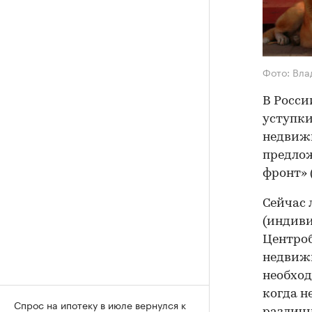
Фото: Вл
В Росси
уступки
недвиж
предло
фронт» 
Сейчас 
(индиви
Центроб
недвижи
необход
когда н
Спрос на ипотеку в июле вернулся к