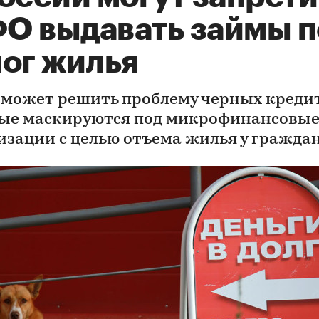
О выдавать займы п
лог жилья
оможет решить проблему черных креди
ые маскируются под микрофинансовы
изации с целью отъема жилья у гражда