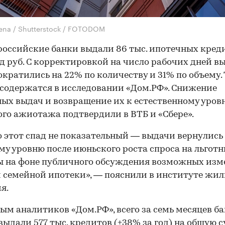
lena / Shutterstock / FOTODOM
российские банки выдали 86 тыс. ипотечных кред
д руб. С корректировкой на число рабочих дней в
ократились на 22% по количеству и 31% по объему.
содержатся в исследовании «Дом.РФ». Снижение
ых выдач и возвращение их к естественному уров
го ажиотажа подтвердили в ВТБ и «Сбере».
 этот спад не показательный — выдачи вернулись
му уровню после июньского роста спроса на льгот
ы на фоне публичного обсуждения возможных изм
 семейной ипотеки», — пояснили в институте жи
я.
ым аналитиков «Дом.РФ», всего за семь месяцев ба
выдали 577 тыс. кредитов (+38% за год) на общую 