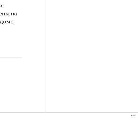
ся
ены на
едомо