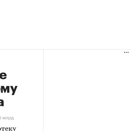
е
ому
а
6 млрд
отеку