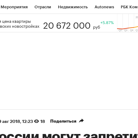
Мероприятия
Отрасли
Недвижимость
Autonews
РБК Ком
20 672 000
 цена квартиры
 РБК
РБК Образование
РБК Курсы
РБК Life
+5.87%
Тренды
Виз
вских новостройках
руб
ь
Крипто
РБК Бизнес-среда
Дискуссионный клуб
Исследо
зета
Спецпроекты СПб
Конференции СПб
Спецпроекты
кономика
Бизнес
Технологии и медиа
Финансы
Рынок на
(+35,65%)
(+30,92%)
₽1 400
«Русагро» ₽120
Купить
Куп
erCIB к 27.07.27
прогноз ПСБ к 26.07.27
Поделиться
 авг 2018, 12:23
18
оссии могут запрети