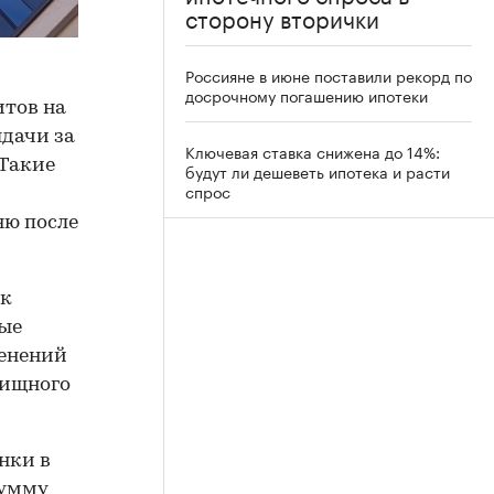
сторону вторички
Россияне в июне поставили рекорд по
досрочному погашению ипотеки
итов на
ыдачи за
Ключевая ставка снижена до 14%:
 Такие
будут ли дешеветь ипотека и расти
спрос
ню после
 к
ные
енений
лищного
нки в
сумму