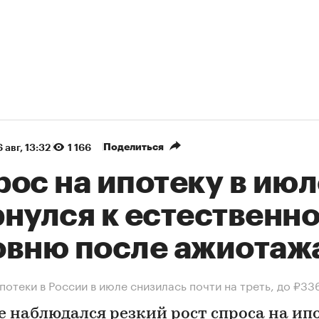
Поделиться
 авг, 13:32
1 166
ос на ипотеку в июл
рнулся к естественн
овню после ажиотаж
потеки в России в июле снизилась почти на треть, до ₽33
е наблюдался резкий рост спроса на ип