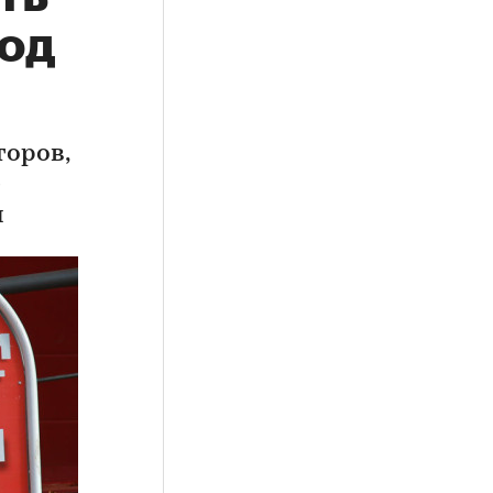
од
торов,
е
н