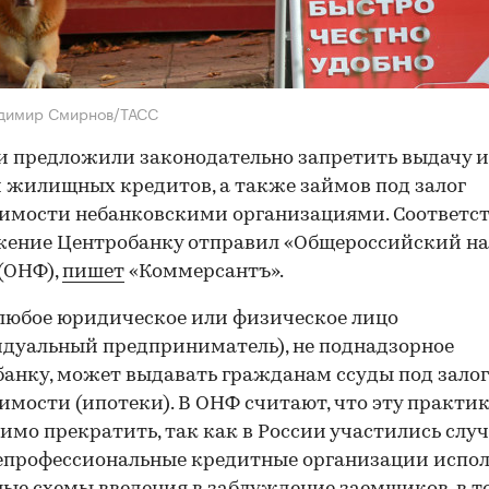
адимир Смирнов/ТАСС
и предложили законодательно запретить выдачу и
 жилищных кредитов, а также займов под залог
имости небанковскими организациями. Соответс
жение Центробанку отправил «Общероссийский н
(ОНФ),
пишет
«Коммерсантъ».
любое юридическое или физическое лицо
дуальный предприниматель), не поднадзорное
анку, может выдавать гражданам ссуды под залог
мости (ипотеки). В ОНФ считают, что эту практи
имо прекратить, так как в России участились случ
епрофессиональные кредитные организации испо