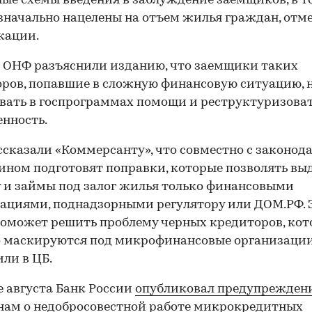
ые схемы введения в заблуждение заемщиков, в т
значально нацелены на отъем жилья граждан, отм
кации.
 ОНФ разъяснили изданию, что заемщики таких
ров, попавшие в сложную финансовую ситуацию, н
вать в госпрограммах помощи и реструктуризова
нность.
ссказали «Коммерсанту», что совместно с законод
ном подготовят поправки, которые позволять вы
 и займы под залог жилья только финансовыми
ациями, поднадзорными регулятору или ДОМ.РФ. 
оможет решить проблему черных кредиторов, ко
 маскируются под микрофинансовые организации
ли в ЦБ.
е августа Банк России
опубликовал предупрежден
ам о недобросовестной работе микрокредитных