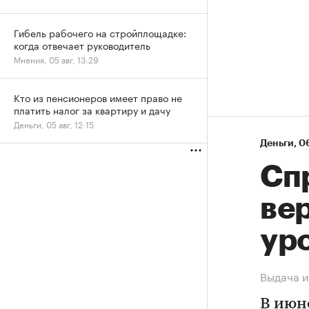
Гибель рабочего на стройплощадке:
когда отвечает руководитель
Мнения, 05 авг, 13:29
Кто из пенсионеров имеет право не
платить налог за квартиру и дачу
Деньги, 05 авг, 12:15
Деньги
⁠,
06
Спр
ве
ур
Выдача и
В июн