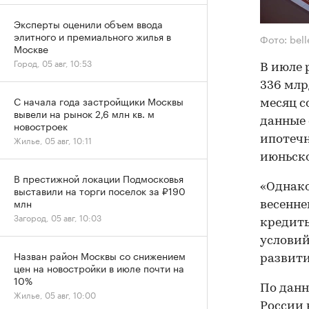
Эксперты оценили объем ввода
элитного и премиального жилья в
Фото: bel
Москве
Город, 05 авг, 10:53
В июле 
336 млр
С начала года застройщики Москвы
месяц с
вывели на рынок 2,6 млн кв. м
данные 
новостроек
ипотечн
Жилье, 05 авг, 10:11
июньско
В престижной локации Подмосковья
«Однако
выставили на торги поселок за ₽190
млн
весенне
Загород, 05 авг, 10:03
кредит
условий
Назван район Москвы со снижением
развити
цен на новостройки в июле почти на
10%
По данн
Жилье, 05 авг, 10:00
России 