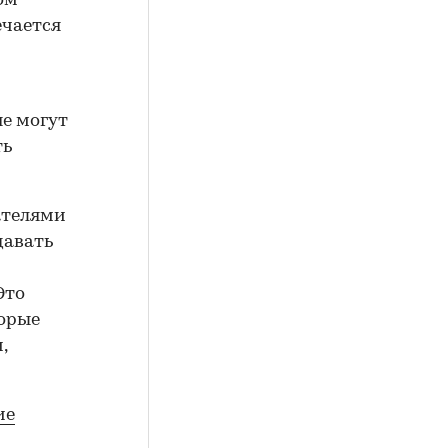
ом
ечается
е могут
ть
ателями
давать
Это
торые
,
ие