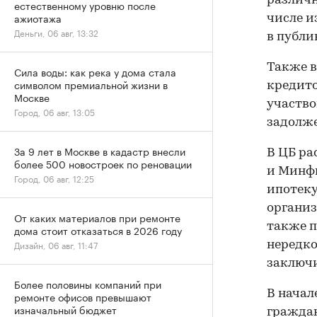
различн
естественному уровню после
ажиотажа
числе и
Деньги, 06 авг, 13:32
в публи
Также в
Сила воды: как река у дома стала
символом премиальной жизни в
кредито
Москве
участво
Город, 06 авг, 13:05
задолже
За 9 лет в Москве в кадастр внесли
В ЦБ ра
более 500 новостроек по реновации
и Минфи
Город, 06 авг, 12:25
ипотеку
организ
От каких материалов при ремонте
также п
дома стоит отказаться в 2026 году
Дизайн, 06 авг, 11:47
нередко
заключи
Более половины компаний при
В начал
ремонте офисов превышают
изначальный бюджет
граждан