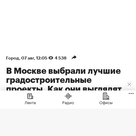
Город
⁠,
07 авг, 12:05
4 538
В Москве выбрали лучшие
градостроительные
проекты. Как они выглядят
В Москве выбрали лучшие градостроительные
Лента
Радио
Офисы
проекты
Самым значимым архитектурным
проектом прошлого года в столице
признано здание Национального