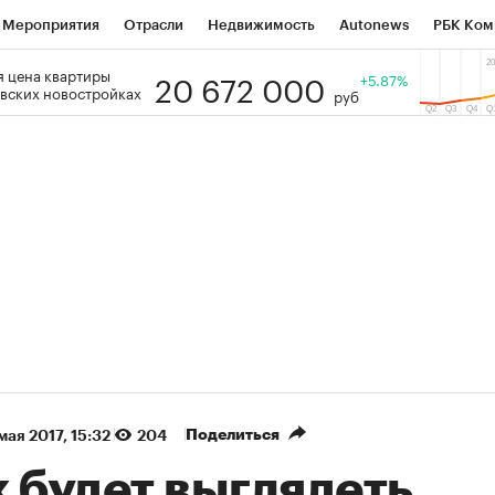
Мероприятия
Отрасли
Недвижимость
Autonews
РБК Ком
20 672 000
 цена квартиры
 РБК
РБК Образование
РБК Курсы
РБК Life
+5.87%
Тренды
Виз
вских новостройках
руб
ь
Крипто
РБК Бизнес-среда
Дискуссионный клуб
Исследо
зета
Спецпроекты СПб
Конференции СПб
Спецпроекты
кономика
Бизнес
Технологии и медиа
Финансы
Рынок на
(+38,37%)
(+31,81%)
ЭК ₽1 400
«Русагро» ₽120
Купить
 SberCIB к 27.07.27
прогноз ПСБ к 26.07.27
Поделиться
мая 2017, 15:32
204
 будет выглядеть