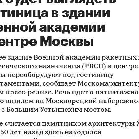
тиница в здании
енной академии
центре Москвы
е здание Военной академии ракетных 
егического назначения (РВСН) в центре
ы переоборудуют под гостиницу
ртаментами, сообщает Москомархитект
ем пресс-релизе. Речь идет о пятиэтажн
со шпилем на Москворецкой набережно
 с Большим Устьинским мостом.
е считается памятником архитектуры X
150 лет назад здесь находился