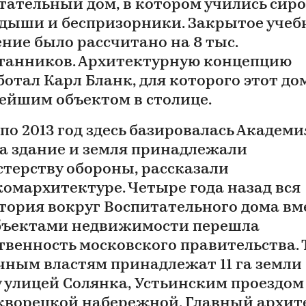
тательный дом, в котором учились сиро
дыши и беспризорники. Закрытое учеб
ение было рассчитано на 8 тыс.
танников. Архитектурную концепцию
ботал Карл Бланк, для которого этот до
ейшим объектом в столице.
 по 2013 год здесь базировалась Академи
 а здание и земля принадлежали
терству обороны, рассказали
комархитектуре. Четыре года назад вся
тория вокруг Воспитательного дома вм
объектами недвижимости перешла
ственность московского правительства. 
чным властям принадлежат 11 га земли
 улицей Солянка, Устьинским проездом
кворецкой набережной. Главный архит