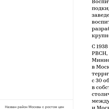
Воспи
подки
завед
воспи
разра
крупн
С 1938
РВСН,
Минис
в Мос
терри
с 30 
в соб
столи
между
Назван район Москвы с ростом цен
и Мос