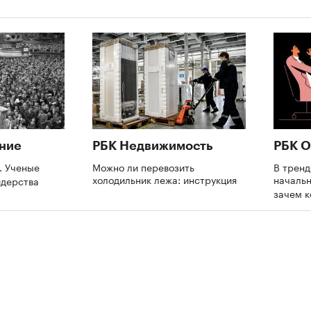
ние
РБК Недвижимость
РБК О
. Ученые
Можно ли перевозить
В трен
холодильник лежа: инструкция
начальн
идерства
зачем 