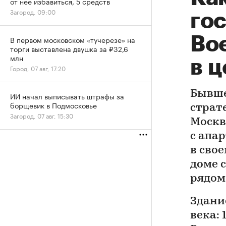
от нее избавиться, 5 средств
Загород, 09:00
гос
Во
В первом московском «тучерезе» на
торги выставлена двушка за ₽32,6
млн
в 
Город, 07 авг, 17:20
Бывше
ИИ начал выписывать штрафы за
борщевик в Подмосковье
страт
Загород, 07 авг, 15:30
Москв
с апа
в сво
доме 
рядом
Здани
века: 