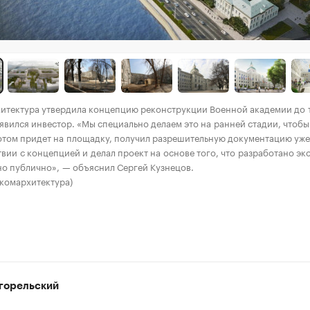
тектура утвердила концепцию реконструкции Военной академии до т
явился инвестор. «Мы специально делаем это на ранней стадии, чтобы
отом придет на площадку, получил разрешительную документацию уже
твии с концепцией и делал проект на основе того, что разработано э
о публично», — объяснил Сергей Кузнецов.
комархитектура)
горельский