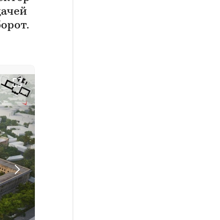
дачей
орот.