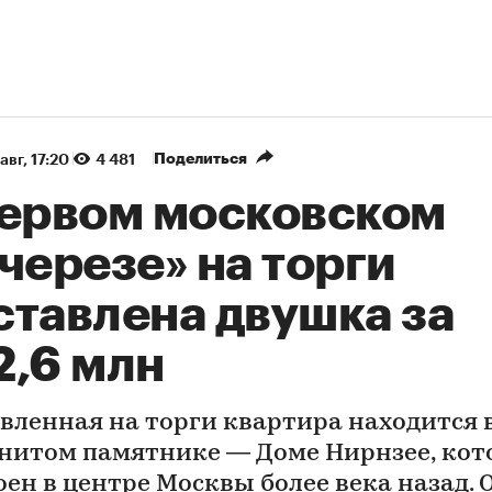
Поделиться
авг, 17:20
4 481
первом московском
черезе» на торги
ставлена двушка за
2,6 млн
вленная на торги квартира находится 
нитом памятнике — Доме Нирнзее, ко
оен в центре Москвы более века назад. 