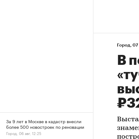
Город
⁠,
07 
В 
«ту
вы
₽3
Выста
За 9 лет в Москве в кадастр внесли
более 500 новостроек по реновации
знаме
Город, 06 авг, 12:25
постр