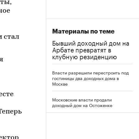
ты,
ное
Материалы по теме
м стал
Бывший доходный дом на
Арбате превратят в
клубную резиденцию
я
Власти разрешили перестроить под
гостиницы два доходных дома в
Москве
есте
Московские власти продали
доходный дом на Остоженке
Теперь
ектор