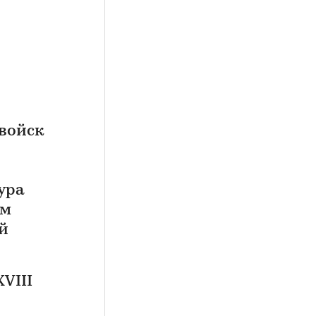
войск
ура
ом
й
VIII