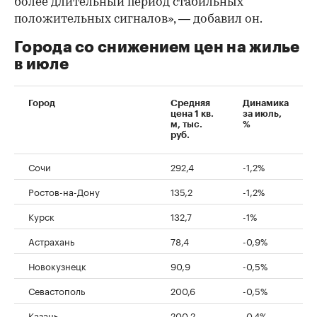
более длительный период стабильных
положительных сигналов», — добавил он.
Города со снижением цен на жилье
в июле
Город
Средняя
Динамика
цена 1 кв.
за июль,
м, тыс.
%
руб.
Сочи
292,4
-1,2%
Ростов-на-Дону
135,2
-1,2%
Курск
132,7
-1%
Астрахань
78,4
-0,9%
Новокузнецк
90,9
-0,5%
Севастополь
200,6
-0,5%
Казань
200,2
-0,4%