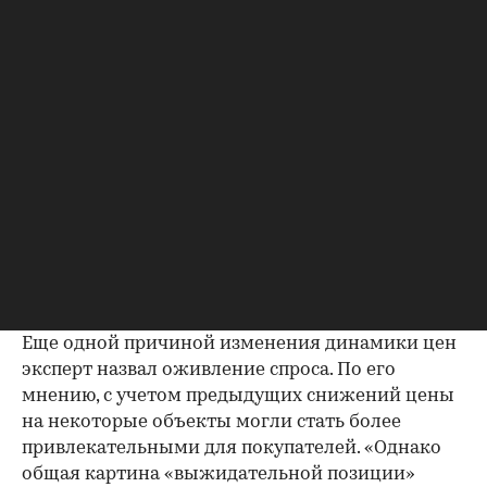
«РБК Недвижимости» партнер и руководитель
направления «Информационные технологии»
Группы SRG Максим Русаков. «В условиях
сохраняющейся рыночной неопределенности и
стабилизации цен многие продавцы могли
принять решение отложить выход на рынок,
ожидая более благоприятной конъюнктуры.
Это потенциально могло привести к
некоторому дефициту на рынке, что, в свою
очередь, поддержало цены или замедлило их
падение даже при осторожном спросе», —
рассказал Максим Русаков.
Еще одной причиной изменения динамики цен
эксперт назвал оживление спроса. По его
мнению, с учетом предыдущих снижений цены
на некоторые объекты могли стать более
привлекательными для покупателей. «Однако
общая картина «выжидательной позиции»