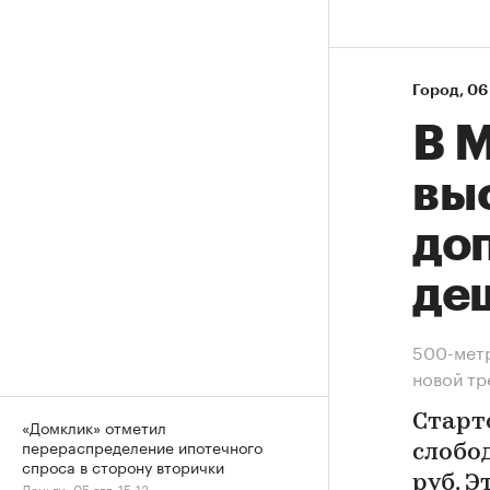
Город
⁠,
06 
В М
вы
до
де
500-метр
новой т
Старт
«Домклик» отметил
перераспределение ипотечного
слобод
спроса в сторону вторички
руб. 
Деньги, 05 авг, 15:13