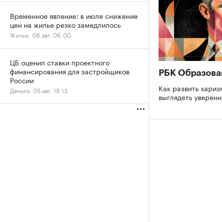
Временное явление: в июле снижение
цен на жилье резко замедлилось
Жилье, 06 авг, 06:00
ЦБ оценил ставки проектного
финансирования для застройщиков
РБК Образова
России
Как развить хариз
Деньги, 05 авг, 18:13
выглядеть уверен