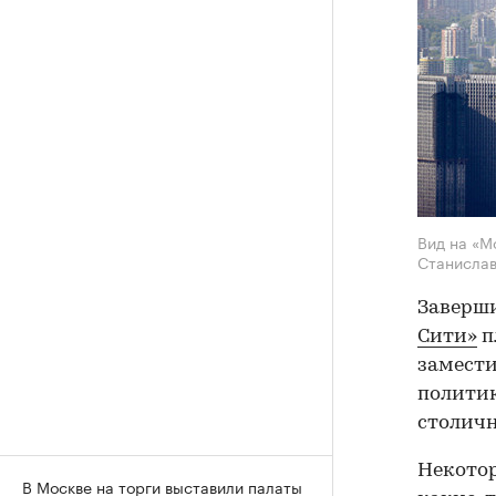
Вид на «М
Станислав
Заверши
Сити»
п
замести
политик
столичн
Некотор
В Москве на торги выставили палаты