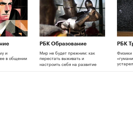
ние
РБК Образование
РБК Т
му и
Мир не будет прежним: как
Физики 
нее в общении
перестать выживать и
«гумани
устаре
настроить себя на развитие