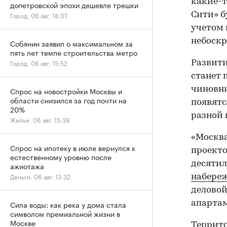
какие-т
допетровской эпохи дешевле трешки
Сити» б
Город, 06 авг, 18:07
учетом 
небоскр
Собянин заявил о максимальном за
пять лет темпе строительства метро
Город, 06 авг, 15:52
Развити
станет 
чиновни
Спрос на новостройки Москвы и
области снизился за год почти на
появятс
20%
разной 
Жилье, 06 авг, 15:39
«Москва
Спрос на ипотеку в июле вернулся к
проекто
естественному уровню после
десятил
ажиотажа
Деньги, 06 авг, 13:32
набере
деловой
апартам
Сила воды: как река у дома стала
символом премиальной жизни в
Москве
Террито