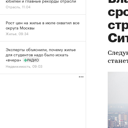
юбилей и главные рекорды отрасли
Отрасль, 11:04
ср
ст
Рост цен на жилье в июле охватил все
округа Москвы
Жилье, 09:34
Си
Эксперты объяснили, почему жилье
Следу
для студентов надо было искать
«вчера»
РАДИО
стане
Недвижимость, 09:03