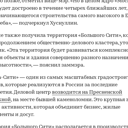
о позже, отметил вице-мэр. «Но в целом ядро «Мос
удет достроено в течение четырех ближайших лет,
начинающегося строительства самого высокого в 
еба», — подчеркнул Хуснуллин.
е также получила территория «Большого Сити», 
продолжением общественно-делового кластера, ут
к. «Эта территория будет развиваться комплексно
я объекты и здания совершенно разного назначени
высотности», — пояснил заммэра.
-Сити» — один из самых масштабных градострои
в, которые реализуются в России за последние
етия. Деловой центр
возводится на Пресненской
жной
, на месте бывшей каменоломни. Это крупная 
 активности, которая объединит бизнес, жилые
енты и досуг.
рия «Большого Сити» располагается в производс