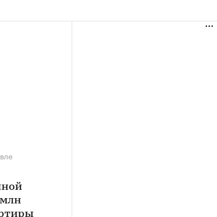
евле
нной
 млн
артиры