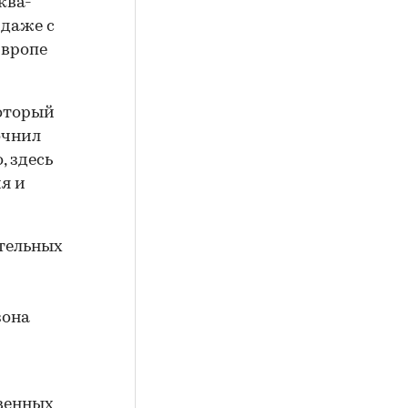
ква-
 даже с
Европе
который
очнил
, здесь
я и
тельных
зона
твенных