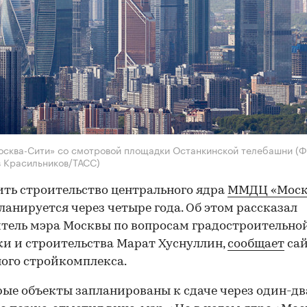
осква-Сити» со смотровой площадки Останкинской телебашни
(Ф
 Красильников/ТАСС)
ть строительство центрального ядра
ММДЦ «Моск
ланируется через четыре года. Об этом рассказал
тель мэра Москвы по вопросам градостроительно
и и строительства Марат Хуснуллин,
сообщает
са
ого стройкомплекса.
ые объекты запланированы к сдаче через один-два