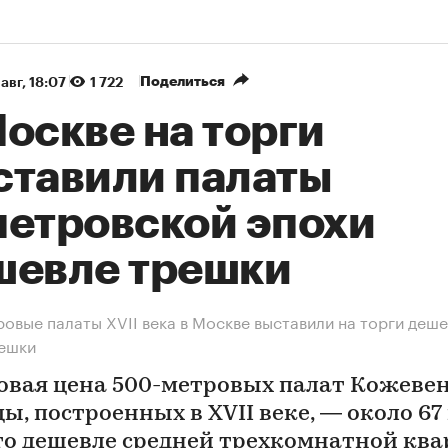
Поделиться
авг, 18:07
1 722
оскве на торги
ставили палаты
петровской эпохи
шевле трешки
овые палаты XVII века в Москве выставили на торги деш
решки
овая цена 500-метровых палат Кожеве
ы, построенных в XVII веке, — около 67
Это дешевле средней трехкомнатной кв