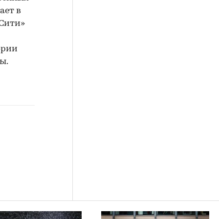
ает в
 Сити»
ории
ы.