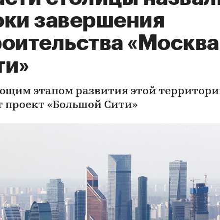
оки завершения
роительства «Москва
ти»
ющим этапом развития этой территор
т проект «Большой Сити»