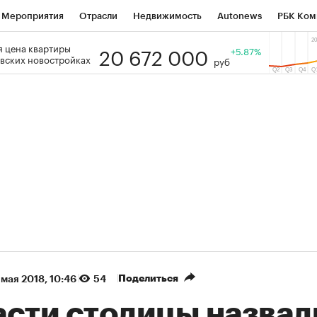
Мероприятия
Отрасли
Недвижимость
Autonews
РБК Ком
20 672 000
 цена квартиры
 РБК
РБК Образование
РБК Курсы
РБК Life
+5.87%
Тренды
Виз
вских новостройках
руб
ь
Крипто
РБК Бизнес-среда
Дискуссионный клуб
Исследо
зета
Спецпроекты СПб
Конференции СПб
Спецпроекты
кономика
Бизнес
Технологии и медиа
Финансы
Рынок на
(+35,62%)
(+29,98%)
ТЭК ₽1 400
«Русагро» ₽120
Купить
ноз SberCIB к 27.07.27
прогноз ПСБ к 26.07.27
Поделиться
 мая 2018, 10:46
54
асти столицы назвал