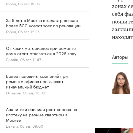
Город, 06 авг, 13:05
зонах с
себя фа
За 9 лет в Москве в кадастр внесли
появитс
более 500 новостроек по реновации
заплан
Город, 06 авг, 12:25
находят
От каких материалов при ремонте
дома стоит отказаться в 2026 году
Авторы
Дизайн, 06 авг, 11:47
Более половины компаний при
ремонте офисов превышают
изначальный бюджет
Отрасль, 06 авг, 10:00
Аналитики оценили рост спроса на
ипотеку на разные квартиры в
Москве
Деньги, 06 авг, 09:00