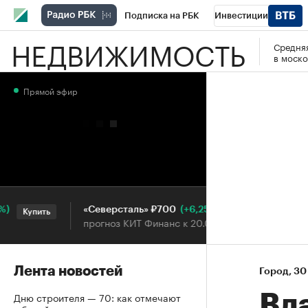
Подписка на РБК
Инвестиции
НЕДВИЖИМОСТЬ
Средняя
РБК Вино
Спорт
Школа управления
в моско
Национальные проекты
Город
Стил
Прямой эфир
Кредитные рейтинги
Франшизы
Га
Проверка контрагентов
Политика
Э
(+6,25%)
«Северсталь» ₽700
НОВА
Купить
Купить
прогноз КИТ Финанс к 20.07.27
прог
Лента новостей
Город
⁠,
30
Дню строителя — 70: как отмечают
Вл