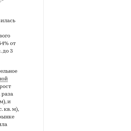
с-
зилась
вого
64% от
 до 3
тельное
ной
ирост
а раза
м), и
 кв. м),
 рынке
ила