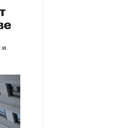
т
ве
 и