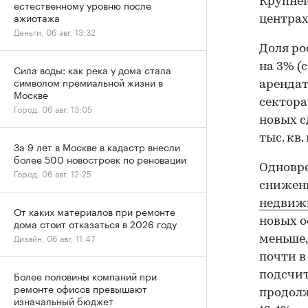
Крупней
естественному уровню после
ажиотажа
центрах 
Деньги, 06 авг, 13:32
Доля ро
на 3% (
Сила воды: как река у дома стала
символом премиальной жизни в
арендат
Москве
сектора
Город, 06 авг, 13:05
новых с
тыс. кв.
За 9 лет в Москве в кадастр внесли
более 500 новостроек по реновации
Одновре
Город, 06 авг, 12:25
снижени
недвиж
От каких материалов при ремонте
новых о
дома стоит отказаться в 2026 году
Дизайн, 06 авг, 11:47
меньше, 
почти в 
Более половины компаний при
подсчит
ремонте офисов превышают
продолж
изначальный бюджет