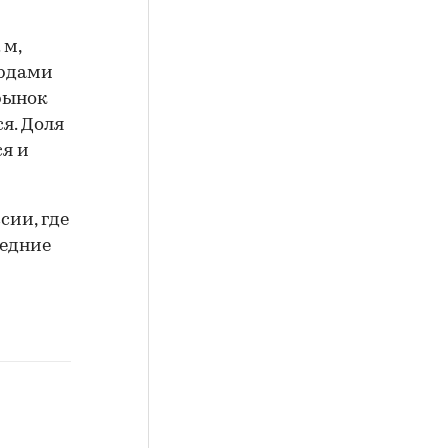
 м,
ордами
 рынок
я. Доля
ся и
сии, где
ледние