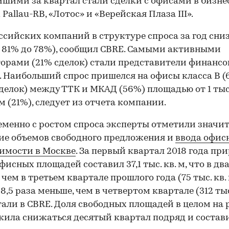
шими за квартал стали сделки с офисами в бизне
Pallau-RB, «Лотос» и «Верейская Плаза III».
ссийских компаний в структуре спроса за год сни
с 81% до 78%), сообщил CBRE. Самыми активными
орами (21% сделок) стали представители финансо
. Наибольший спрос пришелся на офисы класса В (
делок) между ТТК и МКАД (56%) площадью от 1 тыс.
 м (21%), следует из отчета компании.
менно с ростом спроса эксперты отметили значи
е объемов свободного предложения и
ввода офис
имости в Москве
. За первый квартал 2018 года пр
фисных площадей составил 37,1 тыс. кв. м, что в дв
чем в третьем квартале прошлого года (75 тыс. кв. 
8,5 раза меньше, чем в четвертом квартале (312 тыс.
али в CBRE. Доля свободных площадей в целом на
ила снижаться десятый квартал подряд и состав