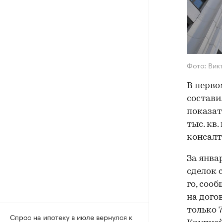
Фото: Вик
В перво
состави
показат
тыс. кв
консалт
За янва
сделок 
го, соо
на дого
только 
Спрос на ипотеку в июле вернулся к