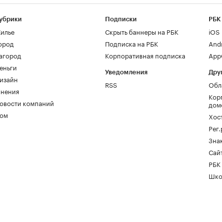
убрики
Подписки
РБК
илье
Скрыть баннеры на РБК
iOS
ород
Подписка на РБК
And
агород
Корпоративная подписка
AppG
еньги
Уведомления
Дру
изайн
RSS
Обл
нения
Кор
овости компаний
дом
ом
Хос
Рег
Зна
Сайт
РБК
Шко