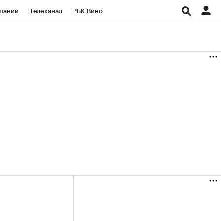
пании
Телеканал
РБК Вино
ациональные проекты
Город
аншизы
Газета
ка
Бизнес