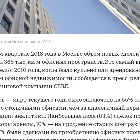
тория Вотоновская/ТАСС
м квартале 2018 года в Москве объем новых сделок
л 365 тыс. кв. м офисных пространств. Это самый 
ель с 2010 года, когда было куплено или арендовано
. м офисной недвижимости, сообщается в пресс-рел
инговой компании CBRE.
рь — март текущего года было заключено на 55% б
со столичными офисами, чем за аналогичный пери
бщили аналитики. Наибольшая доля (83%) сделок п
воры аренды, 10% — на продление старых контракт
7% были сделками по приобретению офисных площ