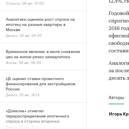
12,4%, с
Отрасль, 06 авг, 10:00
Годовой
Аналитики оценили рост спроса на
спрогно
ипотеку на разные квартиры в
2016 год
Москве
Деньги, 06 авг, 09:00
офисной
свободн
Временное явление: в июле снижение
состави
цен на жилье резко замедлилось
Жилье, 06 авг, 06:00
Аналоги
за посл
ЦБ оценил ставки проектного
десять л
финансирования для застройщиков
России
Деньги, 05 авг, 18:13
Авторы
«Домклик» отметил
Игорь Кр
перераспределение ипотечного
спроса в сторону вторички
Деньги, 05 авг, 15:13