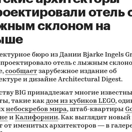
роектировали отель 
жным склоном на
ыше
ектурное бюро из Дании Bjarke Ingels G
 спроектировало отель с лыжным склон
е,
сообщает
зарубежное издание об
ктуре и дизайне Architectural Digest.
ству BIG принадлежат многие известн
ты, такие как
дом из кубиков LEGO
, оди
их
небоскребов мира
, штаб-квартиры
Go
не
и
Калифорнии
. Как выглядит новый
т от именитых архитекторов — в галер