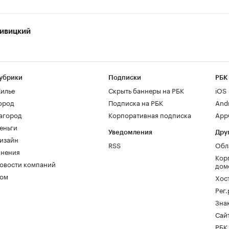
ивицкий
убрики
Подписки
РБК
илье
Скрыть баннеры на РБК
iOS
ород
Подписка на РБК
And
агород
Корпоративная подписка
AppG
еньги
Уведомления
Дру
изайн
RSS
Обл
нения
Кор
овости компаний
дом
ом
Хос
Рег
Зна
Сайт
РБК