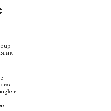
с
roup
ом на
ые
н из
ogle в
ее