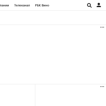
пании
Телеканал
РБК Вино
ациональные проекты
Город
аншизы
Газета
ка
Бизнес