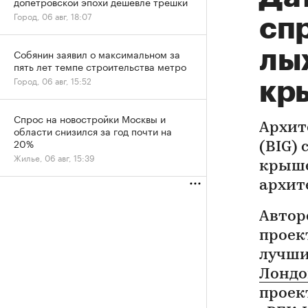
допетровской эпохи дешевле трешки
Город, 06 авг, 18:07
сп
лы
Собянин заявил о максимальном за
пять лет темпе строительства метро
Город, 06 авг, 15:52
кр
Спрос на новостройки Москвы и
Архит
области снизился за год почти на
20%
(BIG)
Жилье, 06 авг, 15:39
крыш
архите
Автор
проек
лучш
Лондо
проек