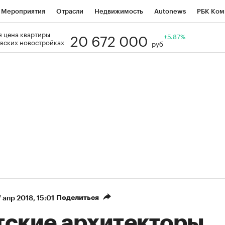
Мероприятия
Отрасли
Недвижимость
Autonews
РБК Ком
20 672 000
 цена квартиры
Образование
РБК Курсы
РБК Life
Тренды
+5.87%
Визионеры
Н
вских новостройках
руб
Дискуссионный клуб
Исследования
Кредитные рейтинги
Фр
Спецпроекты
Проверка контрагентов
Политика
Экономи
к наличной валюты
Поделиться
7 апр 2018, 15:01
тские архитекторы