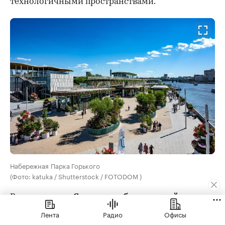
технологичными пространствами.
Набережная Парка Горького
(Фото: katuka / Shutterstock / FOTODOM )
В номинации
«Столичное благоустройство»
лучшим назвали комплексное благоустройство
Лента
Радио
Офисы
Парка Горького. Масштабные работы провели