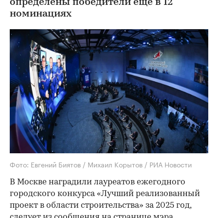
определены победители еще в 12
номинациях
Фото: Евгений Биятов / Михаил Корытов / РИА Новости
В Москве наградили лауреатов ежегодного
городского конкурса «Лучший реализованный
проект в области строительства» за 2025 год,
следует из
сообщения
на странице мэра