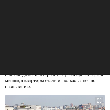
функционалу от любых прежних жилых
построек в столице. Пространство он разбил на
небольшие квартиры, полагая, что в них
поселятся малосемейные или одинокие
служащие. Более того, в квартирах
отсутствовали кухни — предполагалось, что
жители будут питаться вне дома. В
последующем, уже в советские годы, такой же
принцип использовался при проектировании
домов-коммун.
Через год после постройки столичный «тучерез»
был продан банкиру Дмитрию Рубинштейну. В
подвале дома он открыл театр-кабаре «Летучая
мышь», а квартиры стали использоваться по
назначению.