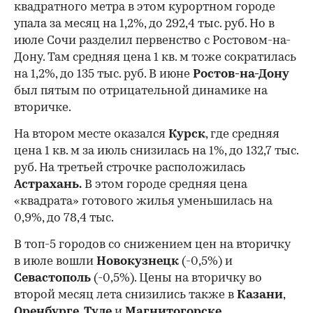
квадратного метра в этом курортном городе
упала за месяц на 1,2%, до 292,4 тыс. руб. Но в
июле Сочи разделил первенство с Ростовом-на-
Дону. Там средняя цена 1 кв. м тоже сократилась
на 1,2%, до 135 тыс. руб. В июне
Ростов-на-Дону
был пятым по отрицательной динамике на
вторичке.
На втором месте оказался
Курск
, где средняя
цена 1 кв. м за июль снизилась на 1%, до 132,7 тыс.
руб. На третьей строчке расположилась
Астрахань.
В этом городе средняя цена
«квадрата» готового жилья уменьшилась на
0,9%, до 78,4 тыс.
В топ-5 городов со снижением цен на вторичку
в июле вошли
Новокузнецк
(-0,5%) и
Севастополь
(-0,5%). Цены на вторичку во
второй месяц лета снизились также в
Казани
,
Оренбурге
,
Туле
и
Магнитогорске
.