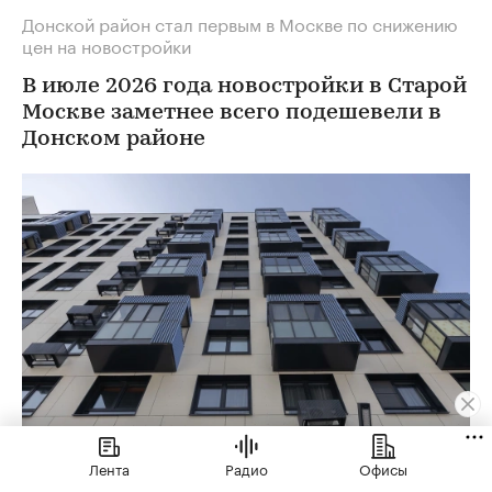
Донской район стал первым в Москве по снижению
цен на новостройки
В июле 2026 года новостройки в Старой
Москве заметнее всего подешевели в
Донском районе
Лента
Радио
Офисы
Фото: Photo Master 2026 / Shutterstock / FOTODOM