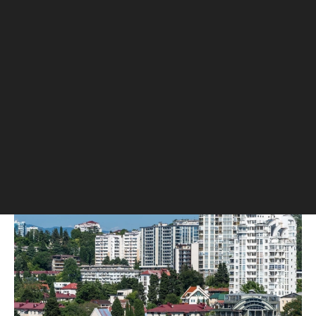
Еще одной причиной изменения динамики цен
эксперт назвал оживление спроса. По его
мнению, с учетом предыдущих снижений цены
на некоторые объекты могли стать более
привлекательными для покупателей. «Однако
общая картина «выжидательной позиции»
участников рынка указывает на то, что спрос не
является доминирующим драйвером», —
пояснил партнер SRG.