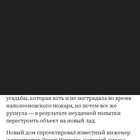
1925 г. СССР, Москва. Тверской бульвар (в центре) и жилой дом в
Большом Гнездниковском переулке со смотровой площадкой на
крыше (слева на дальнем плане).
(Фото: ТАСС)
Девятиэтажный дом в Большом
Гнездниковском переулке был построен более
века назад — в
1914 году
— и вплоть до начала
30-х годов был самым высоким домом в Москве.
Возведен он на месте старинной дворянской
усадьбы, которая хоть и не пострадала во время
наполеоновского пожара, но потом все же
рухнула — в результате неудачной попытки
перестроить объект на новый лад.
Новый дом спроектировал известный инженер