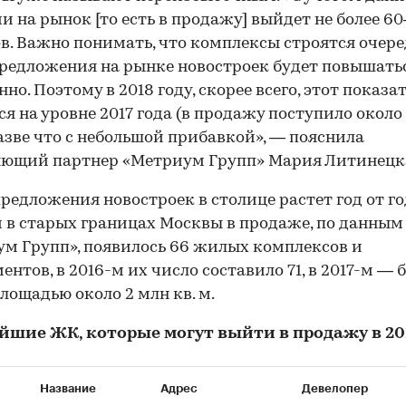
и на рынок [то есть в продажу] выйдет не более 60
в. Важно понимать, что комплексы строятся очер
редложения на рынке новостроек будет повышать
но. Поэтому в 2018 году, скорее всего, этот показа
ся на уровне 2017 года (в продажу поступило около
 разве что с небольшой прибавкой», — пояснила
яющий партнер «Метриум Групп» Мария Литинецк
редложения новостроек в столице растет год от го
м в старых границах Москвы в продаже, по данным
м Групп», появилось 66 жилых комплексов и
ентов, в 2016-м их число составило 71, в 2017-м — 
лощадью около 2 млн кв. м.
йшие ЖК, которые могут выйти в продажу в 201
Название
Адрес
Девелопер