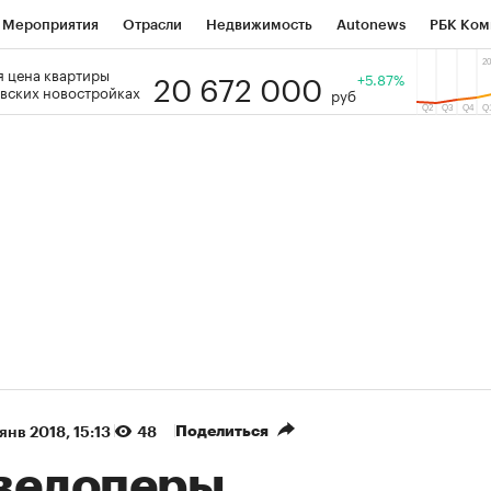
Мероприятия
Отрасли
Недвижимость
Autonews
РБК Ком
20 672 000
 цена квартиры
 РБК
РБК Образование
РБК Курсы
РБК Life
+5.87%
Тренды
Виз
вских новостройках
руб
ь
Крипто
РБК Бизнес-среда
Дискуссионный клуб
Исследо
зета
Спецпроекты СПб
Конференции СПб
Спецпроекты
кономика
Бизнес
Технологии и медиа
Финансы
Рынок на
(+34,67%)
(+29,56%)
ТЭК ₽1 400
«Русагро» ₽120
Купить
оз SberCIB к 27.07.27
прогноз ПСБ к 26.07.27
Поделиться
 янв 2018, 15:13
48
велоперы