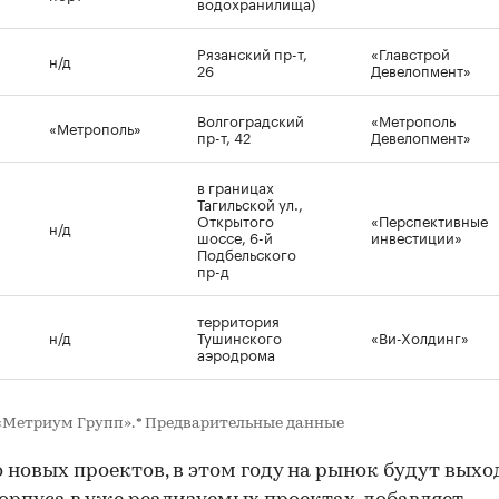
водохранилища)
Рязанский пр-т,
«Главстрой
н/д
26
Девелопмент»
Волгоградский
«Метрополь
«Метрополь»
пр-т, 42
Девелопмент»
в границах
Тагильской ул.,
Открытого
«Перспективные
н/д
шоссе, 6-й
инвестиции»
Подбельского
пр-д
территория
н/д
Тушинского
«Ви-Холдинг»
аэродрома
«Метриум Групп». * Предварительные данные
новых проектов, в этом году на рынок будут выхо