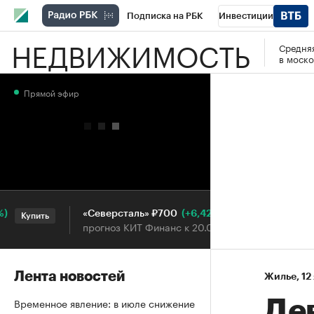
Подписка на РБК
Инвестиции
НЕДВИЖИМОСТЬ
Средняя
РБК Вино
Спорт
Школа управления
в моско
Национальные проекты
Город
Стил
Прямой эфир
Кредитные рейтинги
Франшизы
Га
Проверка контрагентов
Политика
Э
(+6,42%)
«Северсталь» ₽700
НОВА
Купить
Купить
прогноз КИТ Финанс к 20.07.27
прогн
Лента новостей
Жилье
⁠,
12
Временное явление: в июле снижение
Де