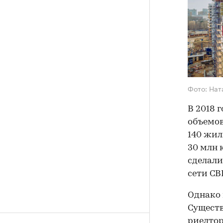
Фото: Нат
В 2018 
объемов
140 жил
30 млн 
сделали
сети CB
Однако 
Сущест
риелтор