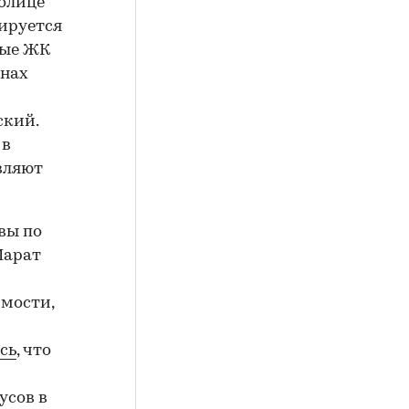
толице
ируется
ные ЖК
онах
ский.
 в
вляют
вы по
Марат
имости,
сь
, что
усов в