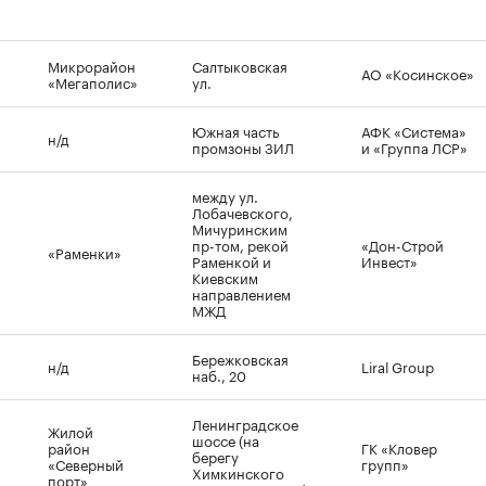
Микрорайон
Салтыковская
АО «Косинское»
«Мегаполис»
ул.
Южная часть
АФК «Система»
н/д
промзоны ЗИЛ
и «Группа ЛСР»
между ул.
Лобачевского,
Мичуринским
пр-том, рекой
«Дон-Строй
«Раменки»
Раменкой и
Инвест»
Киевским
направлением
МЖД
Бережковская
н/д
Liral Group
наб., 20
Ленинградское
Жилой
шоссе (на
район
ГК «Кловер
берегу
«Северный
групп»
Химкинского
порт»