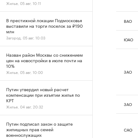
Жилье, 05 авг, 10:11
В престижной локации Подмосковья
ВАО
выставили на торги поселок за ₽190
млн
Загород, 05 авг, 10:03
ЮАО
Назван район Москвы со снижением
цен на новостройки в июле почти на
10%
ЗАО
Жилье, 05 авг, 10:00
Путин утвердил новый расчет
компенсации при изъятии жилья по
КРТ
ЗАО
Жилье, 04 авг, 20:32
Путин подписал закон о защите
жилищных прав семей
САО
военнослужащих