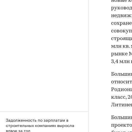
новые к
руковод
недвижи
сохране
совокуп
строящи
млн кв.
рынке М
3,4 млн 
Большин
относит
Родионц
класс, 
Литине
Большин
Задолженность по зарплатам в
строительных компаниях выросла
проекто
вдвое за год