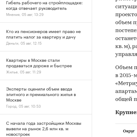
Гибель рабочего на стройплощадке:
ситуаци
когда отвечает руководитель
Мнения, 05 авг, 13:29
проекто
объем п
Кто из пенсионеров имеет право не
постепен
платить налог за квартиру и дачу
останет
Деньги, 05 авг, 12:15
кв. м),
управл
Квартиры в Москве стали
продаваться дороже и быстрее
Объем п
Жилье, 05 авг, 11:29
в 2015-
«Метриу
Эксперты оценили объем ввода
апартам
элитного и премиального жилья в
Москве
общей п
Город, 05 авг, 10:53
Крупне
С начала года застройщики Москвы
вывели на рынок 2,6 млн кв. м
Округ
новостроек