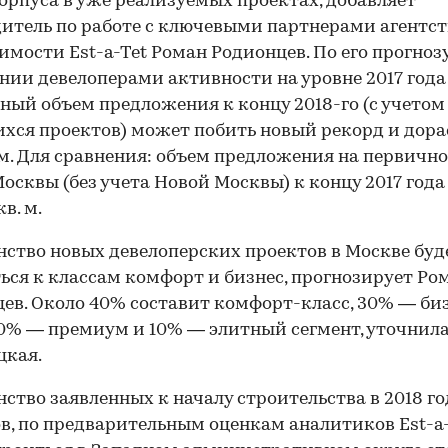
орпуса в уже реализуемых проектах, добавляет
итель по работе с ключевыми партнерами агентст
мости Est-a-Tet Роман Родионцев. По его прогнозу
нии девелоперами активности на уровне 2017 года
ный объем предложения к концу 2018-го (с учетом
хся проектов) может побить новый рекорд и дора
 м. Для сравнения: объем предложения на первичн
осквы (без учета Новой Москвы) к концу 2017 года
кв. м.
ство новых девелоперских проектов в Москве буд
ься к классам комфорт и бизнес, прогнозирует Ро
ев. Около 40% составит комфорт-класс, 30% — би
20% — премиум и 10% — элитный сегмент, уточнил
цкая.
ство заявленных к началу строительства в 2018 го
в, по предварительным оценкам аналитиков Est-a-