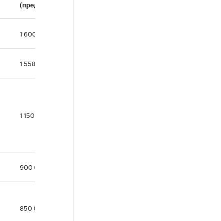
(предварительно)
1 600 600
1 558 360
1 150 000
900 000
850 000