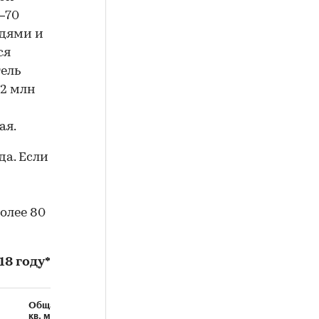
–70
едями и
ся
тель
 2 млн
ая.
да. Если
более 80
8 году*
Общая площадь,
кв. м