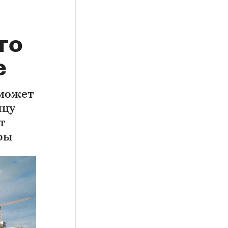
го
е
 может
нцу
т
оры