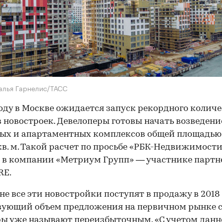
алья Гарнелис/ТАСС
году в Москве ожидается запуск рекордного количе
 новостроек. Девелоперы готовы начать возведени
ых и апартаментных комплексов общей площадью
кв. м. Такой расчет по просьбе «РБК-Недвижимост
 в компании «Метриум Групп» — участнике партн
RE.
не все эти новостройки поступят в продажу в 2018 
вующий объем предложения на первичном рынке 
ы уже называют переизбыточным. «С учетом дан