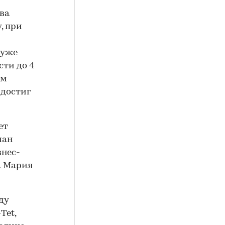
ва
, при
 уже
сти до 4
ом
 достиг
ет
ман
знес-
а Мария
ду
Tet,