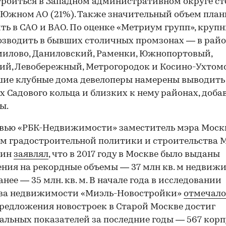
троиться в Западном административном округе с
 Южном АО (21%). Также значительный объем план
ть в САО и ВАО. По оценке «Метриум групп», круп
озводить в бывших столичных промзонах — в рай
илово, Даниловский, Раменки, Южнопортовый,
ий, Левобережный, Метрогородок и Косино-Ухтом
ие клубные дома девелоперы намерены выводить
х Садового кольца и близких к нему районах, доба
ы.
вью «РБК-Недвижимости» заместитель мэра Моск
м градостроительной политики и строительства 
лин
заявлял
, что в 2017 году в Москве было выданы
ния на рекордные объемы — 37 млн кв. м недвиж
анее — 35 млн. кв. м. В начале года в исследовании
тва недвижимости «Миэль-Новостройки»
отмечало
редложения новостроек в Старой Москве достиг
льных показателей за последние годы — 567 корп