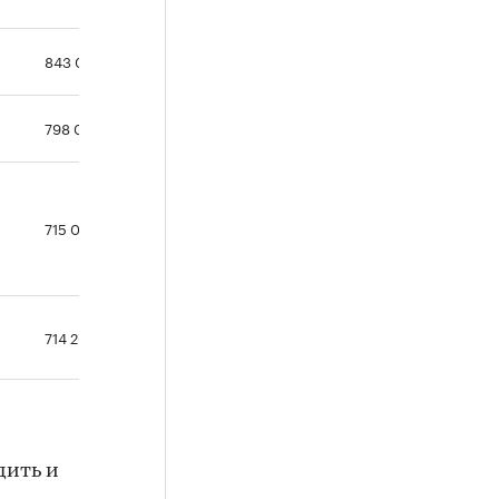
843 000
798 000
715 000
714 200
дить и