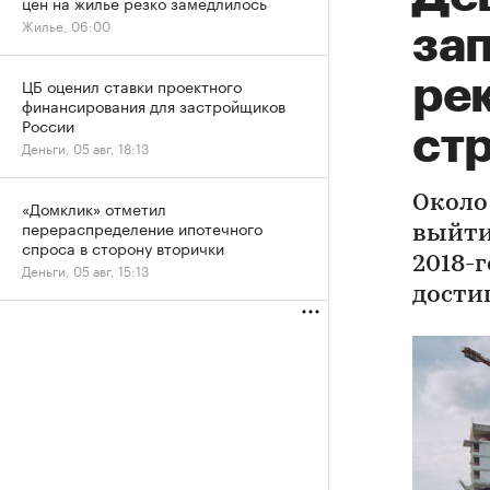
цен на жилье резко замедлилось
Жилье, 06:00
за
ре
ЦБ оценил ставки проектного
финансирования для застройщиков
России
ст
Деньги, 05 авг, 18:13
Около
«Домклик» отметил
перераспределение ипотечного
выйти
спроса в сторону вторички
2018-
Деньги, 05 авг, 15:13
дости