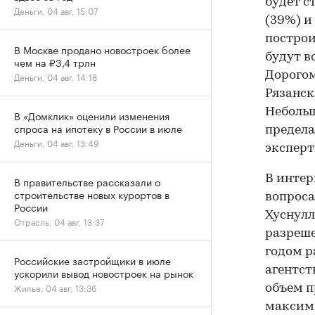
будет с
Деньги, 04 авг, 15:07
(39%) и
построи
В Москве продано новостроек более
будут в
чем на ₽3,4 трлн
Дорогом
Деньги, 04 авг, 14:18
Рязанск
Небольш
В «Домклик» оценили изменения
спроса на ипотеку в России в июле
предела
Деньги, 04 авг, 13:49
эксперт
В интер
В правительстве рассказали о
строительстве новых курортов в
вопроса
России
Хуснул
Отрасль, 04 авг, 13:37
разреше
годом р
Российские застройщики в июле
агентс
ускорили вывод новостроек на рынок
Жилье, 04 авг, 13:36
объем п
максима