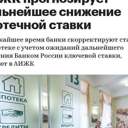
льнейшее снижение
отечной ставки
жайшее время банки скорректируют ст
отеке с учетом ожиданий дальнейшего
ния Банком России ключевой ставки,
ют в АИЖК