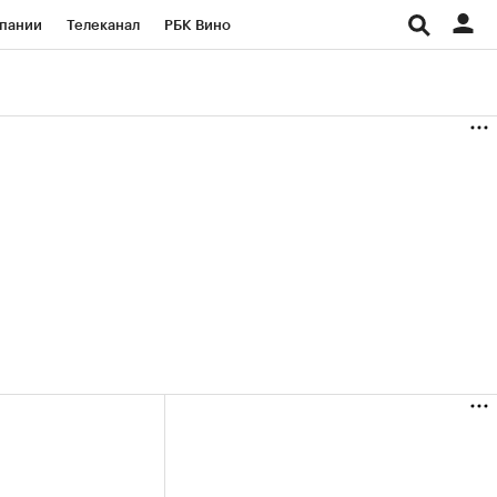
пании
Телеканал
РБК Вино
ациональные проекты
Город
аншизы
Газета
ка
Бизнес