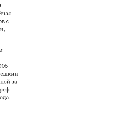
9
йчас
в с
и,
м
005
решкин
пной за
Греф
ода.