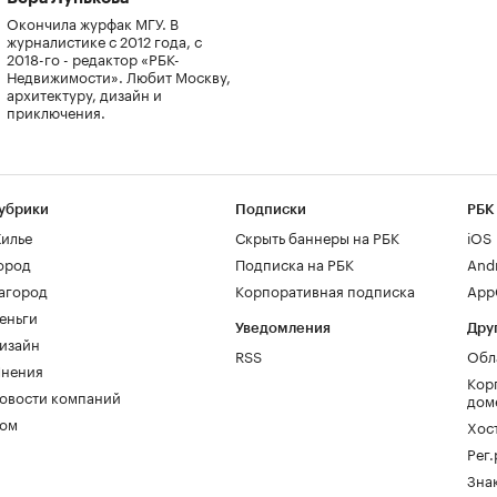
Окончила журфак МГУ. В
журналистике с 2012 года, с
2018-го - редактор «РБК-
Недвижимости». Любит Москву,
архитектуру, дизайн и
приключения.
убрики
Подписки
РБК
илье
Скрыть баннеры на РБК
iOS
ород
Подписка на РБК
And
агород
Корпоративная подписка
AppG
еньги
Уведомления
Дру
изайн
RSS
Обл
нения
Кор
овости компаний
дом
ом
Хос
Рег
Зна