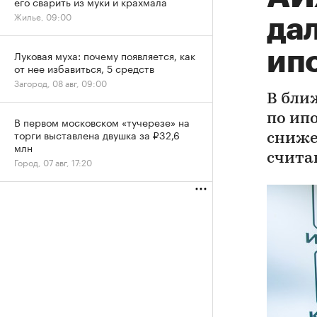
его сварить из муки и крахмала
Жилье, 09:00
да
ип
Луковая муха: почему появляется, как
от нее избавиться, 5 средств
Загород, 08 авг, 09:00
В бли
по ип
В первом московском «тучерезе» на
торги выставлена двушка за ₽32,6
сниже
млн
счита
Город, 07 авг, 17:20