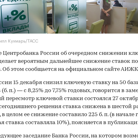
илл Кухмарь/ТАСС
 Центробанка России об очередном снижении кл
делает вероятным дальнейшее снижение ставок по
. Об этом сообщается на официальном сайте АИЖК
ссии 15 декабря снизил ключевую ставку на 50 ба
(б. п.) — с 8,25% до 7,75% годовых, говорится в зам
 пересмотр ключевой ставки состоялся 27 октябр
сегодняшнего решения ставка снижена в шестой ра
, в целом ее снижение составило 225 б. п. (в начале 
я ставка составляла 10%), поясняется в публикаци
едующее заседание Банка России, на котором воз