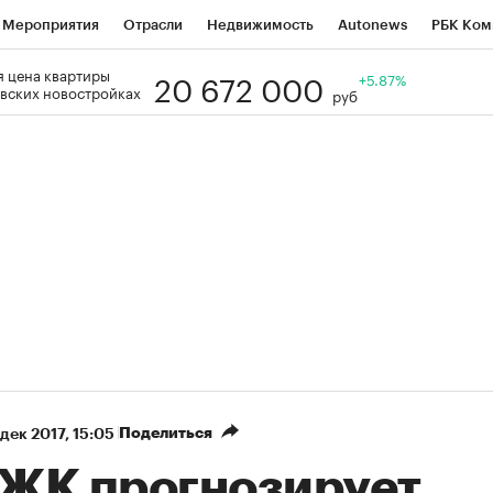
Мероприятия
Отрасли
Недвижимость
Autonews
РБК Ком
20 672 000
 цена квартиры
Образование
РБК Курсы
РБК Life
Тренды
+5.87%
Визионеры
Н
вских новостройках
руб
Дискуссионный клуб
Исследования
Кредитные рейтинги
Фр
Спецпроекты
Проверка контрагентов
Политика
Экономи
к наличной валюты
Поделиться
 дек 2017, 15:05
ЖК прогнозирует