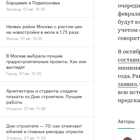
борщевик в Подмосковье
очередн
Загород, 07 авг, 15:30
февраля
будут к
Назван район Москвы с ростом цен
учетом 
на новостройки в июле в 1,75 раза
Жилье, 07 авг, 13:55
говорит
В октяб
В Москве выбрали лучшие
состави
градостроительные проекты. Как они
выглядят
минимал
Город, 07 авг, 12:05
года. Р
заявил
,
Архитекторы и студенты создали
всю ист
плакаты ко Дню строителя. Лучшие
предска
работы
Отрасль, 07 авг, 11:36
Авторы
Дню строителя — 70: как отмечают
юбилей и главные рекорды отрасли
Отрасль, 07 авг, 11:04