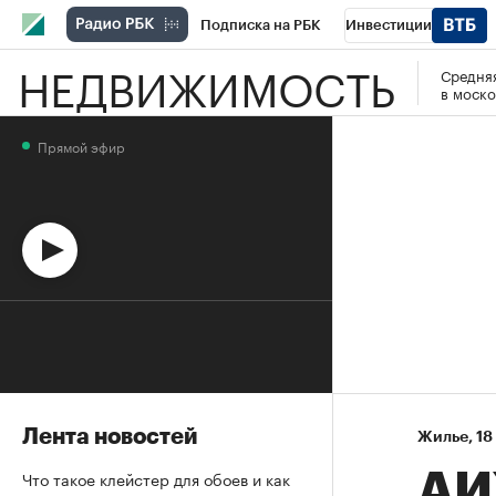
Подписка на РБК
Инвестиции
НЕДВИЖИМОСТЬ
Средняя
Спорт
Школа управления РБК
РБК 
в моско
Стиль
Крипто
РБК Бизнес-среда
Прямой эфир
Спецпроекты СПб
Конференции СПб
Технологии и медиа
Финансы
Рыно
Лента новостей
Жилье
⁠,
18
Что такое клейстер для обоев и как
АИ