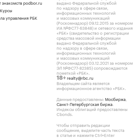
 знакомств podbor.ru
выдано Федеральной службой
по надзору в сфере связи,
 Курсы
информационных технологий
ла управления РБК
и массовых коммуникаций
(Роскомнадзор) 09.12.2015 за номером
ИА №ФС77-63848) и сетевого издания
«РБК» (свидетельство о регистрации
средства массовой информации
выдано Федеральной службой
по надзору в сфере связи,
информационных технологий
и массовых коммуникаций
(Роскомнадзор) 03.12.2021 за номером
ЭЛ №ФС77-82385) сопровождаются
пометкой «РБК».
realty@rbc.ru
18+
Владельцем сайта является
информационное агентство «РБК».
Данные предоставлены:
Мосбиржа
,
Санкт-Петербургская биржа
.
Индексы облигаций предоставлены
Cbonds.
Чтобы отправить редакции
сообщение, выделите часть текста
в статье и нажмите Ctrl+Enter