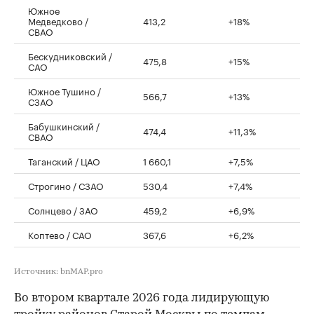
Южное
Медведково /
413,2
+18%
СВАО
Бескудниковский /
475,8
+15%
САО
Южное Тушино /
566,7
+13%
СЗАО
Бабушкинский /
474,4
+11,3%
СВАО
Таганский / ЦАО
1 660,1
+7,5%
Строгино / СЗАО
530,4
+7,4%
Солнцево / ЗАО
459,2
+6,9%
Коптево / САО
367,6
+6,2%
Источник: bnMAP.pro
Во втором квартале 2026 года лидирующую