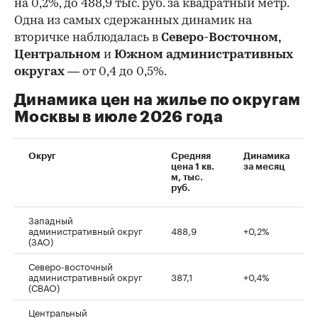
на 0,2%, до 488,9 тыс. руб. за квадратный метр.
Одна из самых сдержанных динамик на
вторичке наблюдалась в
Северо-Восточном,
Центральном
и
Южном административных
округах
— от 0,4 до 0,5%.
Динамика цен на жилье по округам
Москвы в июле 2026 года
Округ
Средняя
Динамика
цена 1 кв.
за месяц
м, тыс.
руб.
Западный
административный округ
488,9
+0,2%
(ЗАО)
Северо-восточный
административный округ
387,1
+0,4%
(СВАО)
Центральный