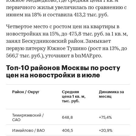
Южное Медведково, где средняя цена 1 кв. м
первичного жилья увеличилась по сравнению с
июнем на 18% и составила 413,2 тыс. руб.
Четвертое место с ростом цен на квартиры в
новостройках на 15%, до 475,8 тыс. руб. за 1 кв. м,
занял Бескудниковский район. Замыкает
первую пятерку Южное Тушино (рост на 13%, до
566,7 тыс. руб.), уточняют в bnMAP.pro.
Топ-10 районов Москвы по росту
цен на новостройки в июле
00:00
/
00:00
Район / Округ
Средняя
Динамика за
цена 1 кв. м,
месяц
тыс. руб.
Тимирязевский /
648,8
+75,4%
САО
Измайлово / ВАО
406,5
+20,9%