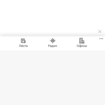
Лента
Радио
Офисы
Деньги
⁠,
06 авг, 09:00
1 659
ЭКСКЛЮЗИВ
Аналитики оценили рост
спроса на ипотеку на
разные квартиры в Москве
Доля ипотеки в сделках со студиями в новостройках
Москвы достигала 66,5%