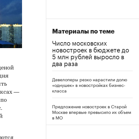
Материалы по теме
Число московских
новостроек в бюджете до
5 млн рублей выросло в
два раза
ценой
дня
Девелоперы резко нарастили долю
ить
«однушек» в новостройках бизнес-
класса
ексах —
 по
Предложение новостроек в Старой
.
Москве впервые превысило их объем
й
в МО
аются