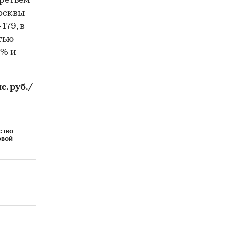
третьем
осквы
179, в
тью
5% и
. руб./
ство
овой