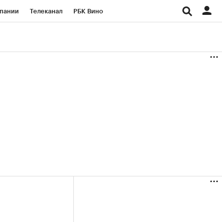
пании
Телеканал
РБК Вино
ациональные проекты
Город
аншизы
Газета
ка
Бизнес