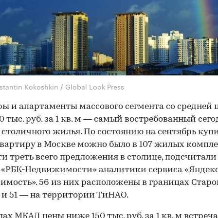
tantin Kokoshkin / Global Look Press
ы и апартаменты массового сегмента со средней 
0 тыс. руб. за 1 кв. м — самый востребованный сего
 столичного жилья. По состоянию на сентябрь куп
вартиру в Москве можно было в 107 жилых компл
ти треть всего предложения в столице, подсчитали
 «РБК-Недвижимости» аналитики сервиса «Яндекс
мость». 56 из них расположены в границах Старо
и 51 — на территории ТиНАО.
лах МКАД цены ниже 150 тыс. руб. за 1 кв. м встреч