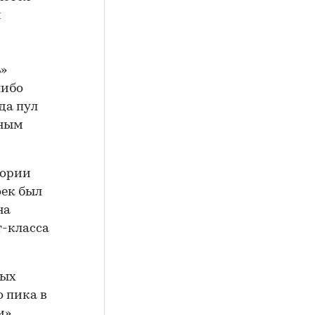
и
»
либо
да пул
ьным
тории
оек был
на
-класса
ных
о пика в
»,