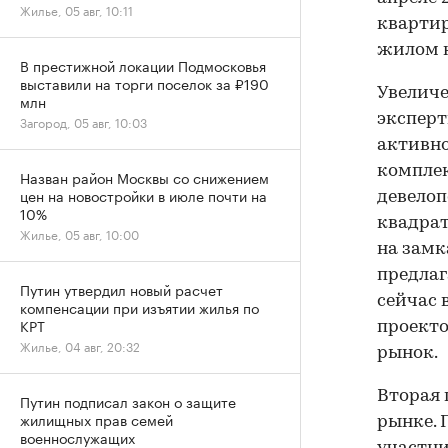
Жилье, 05 авг, 10:11
квартиры
жилом к
В престижной локации Подмосковья
выставили на торги поселок за ₽190
Увелич
млн
эксперт
Загород, 05 авг, 10:03
активно
комплек
Назван район Москвы со снижением
цен на новостройки в июле почти на
девелоп
10%
квадрат
Жилье, 05 авг, 10:00
на замк
предлаг
Путин утвердил новый расчет
сейчас 
компенсации при изъятии жилья по
КРТ
проекто
Жилье, 04 авг, 20:32
рынок.
Вторая 
Путин подписал закон о защите
жилищных прав семей
рынке. 
военнослужащих