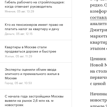
Гибель рабочего на стройплощадке:
редко. 
когда отвечает руководитель
Мнения, 05 авг, 13:29
комфорт
составл
Кто из пенсионеров имеет право не
аналит
платить налог за квартиру и дачу
Дмитрия
Деньги, 05 авг, 12:15
маркети
квартир
Квартиры в Москве стали
этапом 
продаваться дороже и быстрее
Жилье, 05 авг, 11:29
Ценник 
Новой М
Эксперты оценили объем ввода
на стол
элитного и премиального жилья в
Москве
первич
Город, 05 авг, 10:53
с ценой 
Начиная
С начала года застройщики Москвы
вывели на рынок 2,6 млн кв. м
новостр
новостроек
апреле 