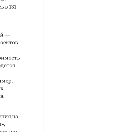
ь в 131
ый —
роектов
оимость
едется
имер,
ых
на
ения на
»,