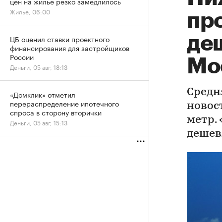
цен на жилье резко замедлилось
Жилье, 06:00
пр
де
ЦБ оценил ставки проектного
финансирования для застройщиков
России
Мо
Деньги, 05 авг, 18:13
Средн
«Домклик» отметил
перераспределение ипотечного
новост
спроса в сторону вторички
метр.
Деньги, 05 авг, 15:13
дешевл