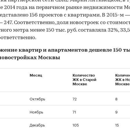
ка партнерской сети CBRE Марии Литинецкой, в 
е 2014 года на первичном рынке недвижимости М
едставлено 156 проектов с квартирами. В 2015-м — 
— 247. Соответственно, доля новостроек со стоимос
ного метра менее 150 тыс. руб. составляла 32%, 33,
оответственно.
жение квартир и апартаментов дешевле 150 тыс
в новостройках Москвы
Месяц
Количество
Количе
ЖК в Старой
ЖК в Н
Москве
Москве
Октябрь
72
8
Ноябрь
71
9
Декабрь
105
15