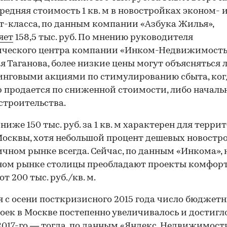
Средняя стоимость 1 кв. м в новостройках эконом- 
-класса, по данным компании «Азбука Жилья»,
яет
158,5 тыс. руб. По мнению руководителя
ического центра компании «Инком-Недвижимость
 Таганова, более низкие цены могут объясняться 
нговыми акциями по стимулированию сбыта, ког
 продается по сниженной стоимости, либо начал
строительства.
ниже 150 тыс. руб. за 1 кв. м характерен для терри
осквы, хотя небольшой процент дешевых новостр
ичном рынке всегда. Сейчас, по данным «Инкома», 
ном рынке столицы преобладают проекты комфорт
от 200 тыс. руб./кв. м.
 с осени посткризисного 2015 года число бюджет
оек в Москве постепенно увеличивалось и достигл
2017-го — тогда, по данным «Яндекс. Недвижимости