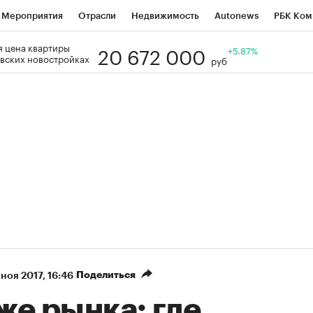
Мероприятия
Отрасли
Недвижимость
Autonews
РБК Ком
20 672 000
 цена квартиры
Образование
РБК Курсы
РБК Life
Тренды
+5.87%
Визионеры
Н
вских новостройках
руб
Дискуссионный клуб
Исследования
Кредитные рейтинги
Фр
Спецпроекты
Проверка контрагентов
Политика
Экономи
к наличной валюты
Поделиться
 ноя 2017, 16:46
же рынка: где