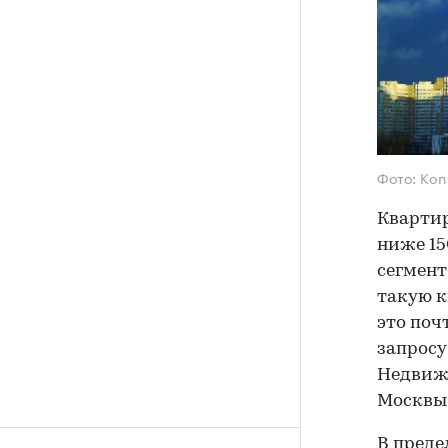
Фото: Kons
Квартир
ниже 15
сегмент
такую к
это поч
запросу
Недвижи
Москвы 
В преде