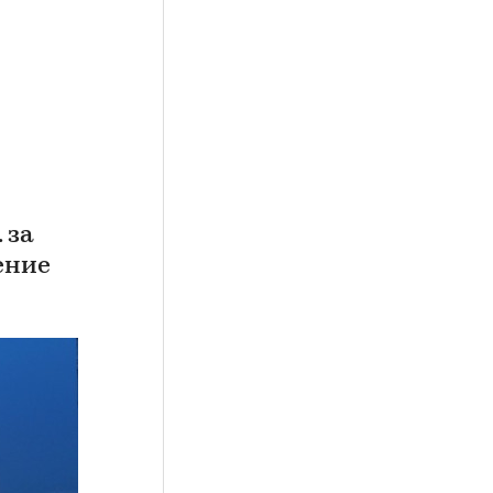
 за
ение