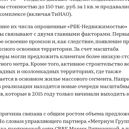
 стоимостью до 150 тыс. руб. за 1 кв. м продавалис
омплексе (включая ТиНАО).
ение их числа опрошенные «РБК-Недвижимостью»
ы связывают с двумя главными факторами. Перв
е освоение промзон и, как следствие, появление п
сного освоения территории. За счет масштаба
еры могли предложить клиентам более низкую ст
ного метра. Кроме того, активное строительство в
адных и околомкадных территориях, где также
ается в основном жилье массового сегмента. Напр
в реализации находятся новые очереди масштабн
в, которые в 2015 году только начинали выходить 
причина связана с общим ростом объема предлож
По словам управляющего партнера «Метриум Групп