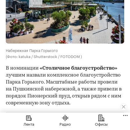
Набережная Парка Горького
(Фото: katuka / Shutterstock / FOTODOM )
В номинации
«Столичное благоустройство»
лучшим назвали комплексное благоустройство
Парка Горького. Масштабные работы провели
на Пушкинской набережной, а также привели в
порядок Пионерский пруд, открыв рядом с ним
современную зону отдыха.
Весной 2026 года Архитектурное бюро Marks Group
Лента
Радио
Офисы
победило в конкурсе
на концепцию проекта