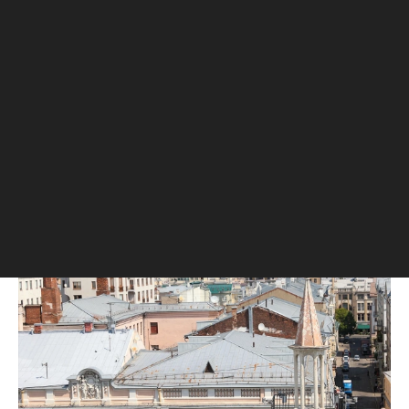
последующем, уже в советские годы, такой же
принцип использовался при проектировании
домов-коммун.
Через год после постройки столичный «тучерез»
был продан банкиру Дмитрию Рубинштейну. В
подвале дома он открыл театр-кабаре «Летучая
мышь», а квартиры стали использоваться по
назначению.