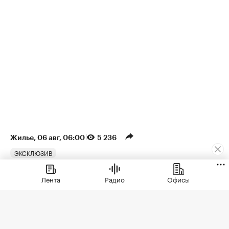
Жилье
⁠,
06 авг, 06:00
5 236
ЭКСКЛЮЗИВ
Временное явление: в июле
Лента
Радио
Офисы
снижение цен на жилье
резко замедлилось
В июле число крупных городов с дешевеющим