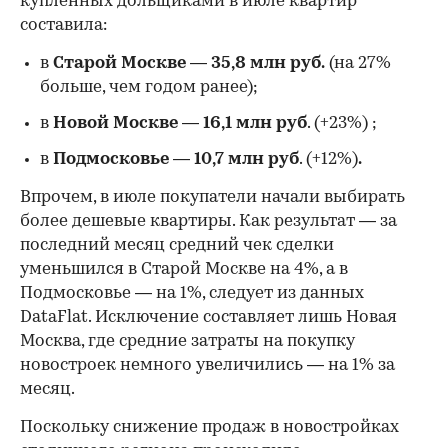
купленных дольщиками в июле квартир
составила:
в
Старой Москве
—
35,8 млн руб.
(на 27%
больше, чем годом ранее);
в
Новой Москве
—
16,1 млн руб
. (+23%)
;
в
Подмосковье
—
10,7 млн руб
. (+12%)
.
Впрочем, в июле покупатели начали выбирать
более дешевые квартиры. Как результат — за
последний месяц средний чек сделки
уменьшился в Старой Москве на 4%, а в
Подмосковье — на 1%, следует из данных
DataFlat. Исключение составляет лишь Новая
Москва, где средние затраты на покупку
новостроек немного увеличились — на 1% за
месяц.
Поскольку снижение продаж в новостройках