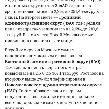
Лидером по росту цен на вторичку в июле среди
столичных округов стал
ЗелАО,
где цены в
среднем повысились на 2,9%, до 291,4 тыс. руб. за
1 кв. м. На втором месте —
Троицкий
административный округ (ТАО)
, где средняя
цена «квадрата» увеличилась на 2,6%, до 210,6
тыс. руб. В этой части Новой Москвы самые
низкие цены на жилье в столице.
00:00
/
00:00
В тройку округов Москвы с самым
подорожавшим жильем в июле вошел
Восточный административный округ (ВАО).
Там средняя цена квадратного метра
повысилась на 2,5%, до 367,1 тыс. руб. Рост цен на
вторичку выше 2% был зафиксирован в
Новомосковском административном округе
(НАО)
. Таким образом,
как и в первом
полугодии
, в июле жилье в столице сильнее
всего подорожало в самых доступных по цене
локациях.