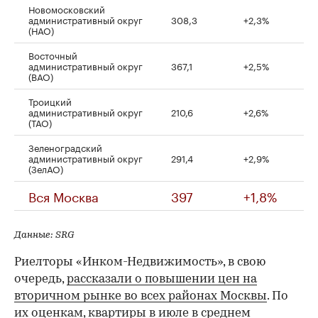
Новомосковский
административный округ
308,3
+2,3%
(НАО)
Восточный
административный округ
367,1
+2,5%
(ВАО)
Троицкий
административный округ
210,6
+2,6%
(ТАО)
Зеленоградский
административный округ
291,4
+2,9%
(ЗелАО)
Вся Москва
397
+1,8%
Данные: SRG
Риелторы «Инком-Недвижимость», в свою
очередь,
рассказали о повышении цен на
вторичном рынке во всех районах Москвы
. По
их оценкам, квартиры в июле в среднем