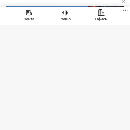
Лента
Радио
Офисы
Фото: Sergio Photone / Shutterstock / FOTODOM
В июле 2026 года продажи жилья по договорам
долевого участия (ДДУ) в новостройках Москвы
и Подмосковья снизились на 18% по сравнению
с июлем прошлого года — до 8,7 тыс. сделок. Это
следует из отчета аналитического сервиса