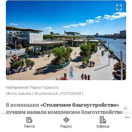
Набережная Парка Горького
(Фото: katuka / Shutterstock / FOTODOM )
В номинации
«Столичное благоустройство»
лучшим назвали комплексное благоустройство
Парка Горького. Масштабные работы провели
Лента
Радио
Офисы
на Пушкинской набережной, а также привели в