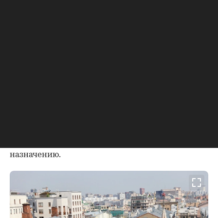
небольшие квартиры, полагая, что в них
поселятся малосемейные или одинокие
служащие. Более того, в квартирах
отсутствовали кухни — предполагалось, что
жители будут питаться вне дома. В
последующем, уже в советские годы, такой же
принцип использовался при проектировании
домов-коммун.
Через год после постройки столичный «тучерез»
был продан банкиру Дмитрию Рубинштейну. В
подвале дома он открыл театр-кабаре «Летучая
мышь», а квартиры стали использоваться по
назначению.