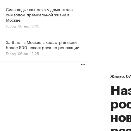
Сила воды: как река у дома стала
символом премиальной жизни в
Москве
Город, 06 авг, 13:05
За 9 лет в Москве в кадастр внесли
более 500 новостроек по реновации
Город, 06 авг, 12:25
Жилье
⁠,
07
На
рос
нов