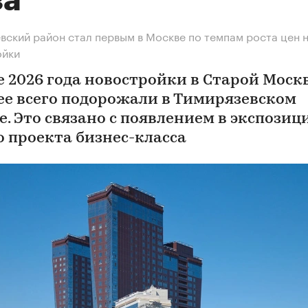
за
вский район стал первым в Москве по темпам роста цен 
ойки
е 2026 года новостройки в Старой Моск
ее всего подорожали в Тимирязевском
е. Это связано с появлением в экспозиц
о проекта бизнес-класса