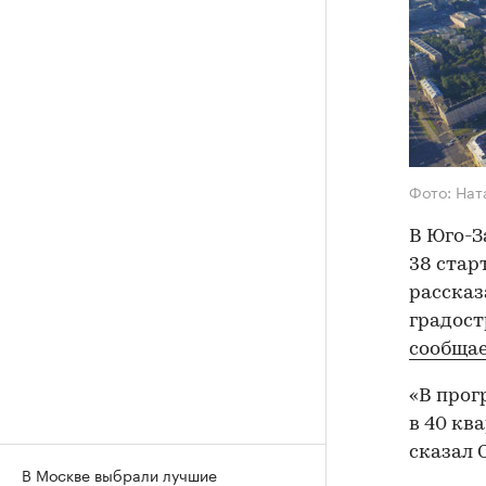
Фото: Нат
В Юго-
38 стар
рассказ
градост
сообща
«В прог
в 40 кв
сказал 
В Москве выбрали лучшие