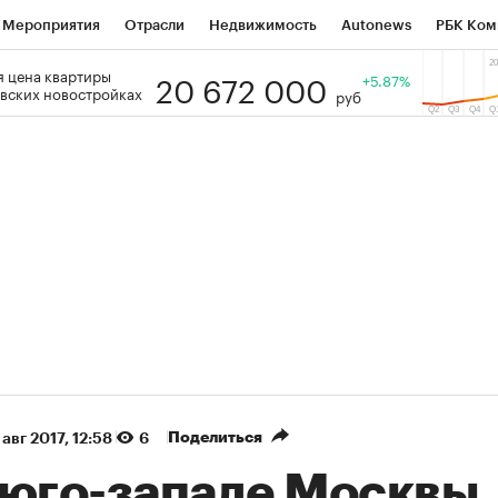
Мероприятия
Отрасли
Недвижимость
Autonews
РБК Ком
20 672 000
 цена квартиры
 РБК
РБК Образование
РБК Курсы
РБК Life
+5.87%
Тренды
Виз
вских новостройках
руб
ь
Крипто
РБК Бизнес-среда
Дискуссионный клуб
Исследо
зета
Спецпроекты СПб
Конференции СПб
Спецпроекты
кономика
Бизнес
Технологии и медиа
Финансы
Рынок на
(+39,04%)
(+30,78%)
ТЭК ₽1 400
«Русагро» ₽120
Купить
ноз SberCIB к 27.07.27
прогноз ПСБ к 26.07.27
Поделиться
 авг 2017, 12:58
6
 юго-западе Москвы