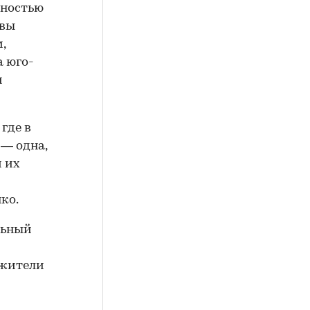
лностью
авы
,
а юго-
и
где в
 — одна,
 их
ко.
льный
 жители