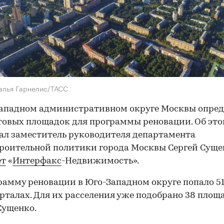
алья Гарнелис/ТАСС
Западном административном округе Москвы опре
товых площадок для программы реновации. Об эт
ал заместитель руководителя департамента
роительной политики города Москвы Сергей Суще
ет
«
Интерфакс
-Недвижимость».
рамму реновации в Юго-Западном округе попало 5
арталах. Для их расселения уже подобрано 38 площ
Сущенко.