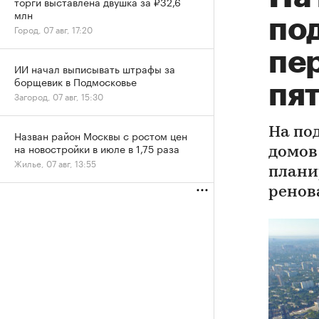
торги выставлена двушка за ₽32,6
млн
по
Город, 07 авг, 17:20
пе
ИИ начал выписывать штрафы за
борщевик в Подмосковье
пя
Загород, 07 авг, 15:30
На по
Назван район Москвы с ростом цен
на новостройки в июле в 1,75 раза
домов
Жилье, 07 авг, 13:55
плани
ренов