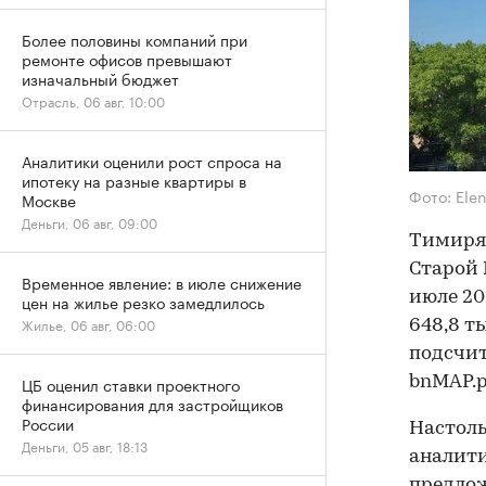
Более половины компаний при
ремонте офисов превышают
изначальный бюджет
Отрасль, 06 авг, 10:00
Аналитики оценили рост спроса на
ипотеку на разные квартиры в
Фото: Ele
Москве
Деньги, 06 авг, 09:00
Тимиряз
Старой 
Временное явление: в июле снижение
июле 20
цен на жилье резко замедлилось
Жилье, 06 авг, 06:00
648,8 ты
подсчи
bnMAP.p
ЦБ оценил ставки проектного
финансирования для застройщиков
России
Настоль
Деньги, 05 авг, 18:13
аналити
предлож