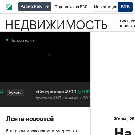
Подписка на РБК
Инвестиции
НЕДВИЖИМОСТЬ
Средняя
РБК Вино
Спорт
Школа управления
в моско
Национальные проекты
Город
Стил
Прямой эфир
Кредитные рейтинги
Франшизы
Га
Проверка контрагентов
Политика
Э
(+9,61%)
«Северсталь» ₽700
НОВА
Купить
Купить
прогноз КИТ Финанс к 20.07.27
прог
Лента новостей
Жилье
⁠,
25
В первом московском «тучерезе» на
На