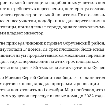
роительный потенциал подобранных участков по
ет потребность в переселении, подчеркнул замгл
мента градостроительной политики. По его словам
ески все участки, подобранные для переселения н
столицы, принадлежат городу, однако нескольким
ми владеет инвестор.
тве примера чиновник привел Обручевский район, 
му попали 17 домов. Из трех площадок бюджетная
вшимся двум прорабатывается механизм передачи
 Для старта переселения на этих трех площадках
ется построить 85 тыс. кв. м жилья, уточнил Сущен
эр Москвы Сергей Собянин
сообщил
, что окончате
стартовых площадок для программы реновации
ется подготовить до 1 октября. Мэр пообещал, что
ких хрущевок переедут в новые дома до 2032 года.