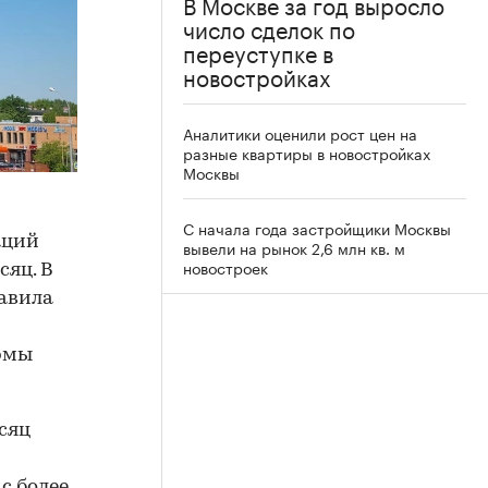
В Москве за год выросло
число сделок по
переуступке в
новостройках
Аналитики оценили рост цен на
разные квартиры в новостройках
Москвы
С начала года застройщики Москвы
аций
вывели на рынок 2,6 млн кв. м
новостроек
сяц. В
тавила
рмы
сяц
с более