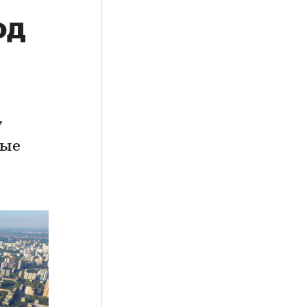
од
7
рые