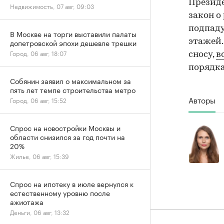
Президе
Недвижимость, 07 авг, 09:03
закон о
подпаду
В Москве на торги выставили палаты
допетровской эпохи дешевле трешки
этажей.
Город, 06 авг, 18:07
сносу,
в
порядка 
Собянин заявил о максимальном за
пять лет темпе строительства метро
Авторы
Город, 06 авг, 15:52
Спрос на новостройки Москвы и
области снизился за год почти на
20%
Жилье, 06 авг, 15:39
Спрос на ипотеку в июле вернулся к
естественному уровню после
ажиотажа
Деньги, 06 авг, 13:32