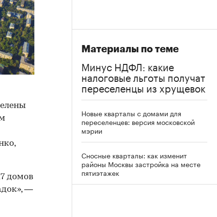
Материалы по теме
Минус НДФЛ: какие
налоговые льготы получат
переселенцы из хрущевок
делены
Новые кварталы с домами для
ом
переселенцев: версия московской
мэрии
нко,
Сносные кварталы: как изменит
районы Москвы застройка на месте
пятиэтажек
17 домов
адок», —