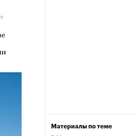
на
ве
ии
Материалы по теме