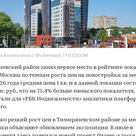
na Koromyslova / Shutterstock / FOTODOM
евский район занял первое место в рейтинге лок
Москвы по темпам роста цен на новостройки за ме
26 года средняя цена 1 кв. м в данной локации сос
с. руб., что на 75,4% больше июньского показателя,
тали для «РБК Недвижимости» аналитики платфо
ro.
ко резкий рост цен в Тимирязевском районе за ме
ки объясняют обновлением экспозиции. В июле в
ении здесь появился новый проект бизнес-класса 