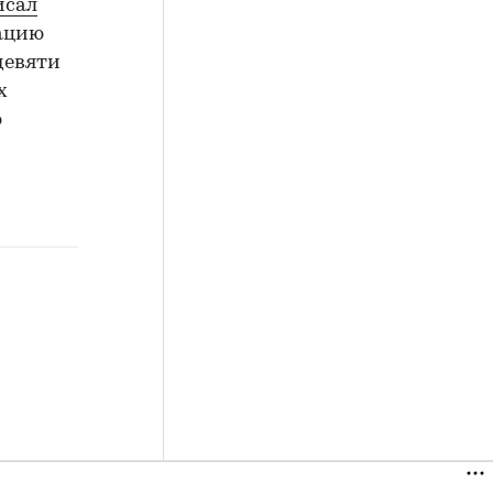
исал
вацию
 девяти
х
ю