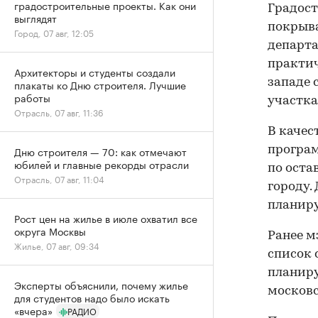
градостроительные проекты. Как они
Градост
выглядят
покрыва
Город, 07 авг, 12:05
департа
практич
Архитекторы и студенты создали
западе 
плакаты ко Дню строителя. Лучшие
работы
участка
Отрасль, 07 авг, 11:36
В качес
Дню строителя — 70: как отмечают
програм
юбилей и главные рекорды отрасли
по оста
Отрасль, 07 авг, 11:04
городу.
планиру
Рост цен на жилье в июле охватил все
округа Москвы
Ранее м
Жилье, 07 авг, 09:34
список 
планиру
Эксперты объяснили, почему жилье
московс
для студентов надо было искать
«вчера»
РАДИО