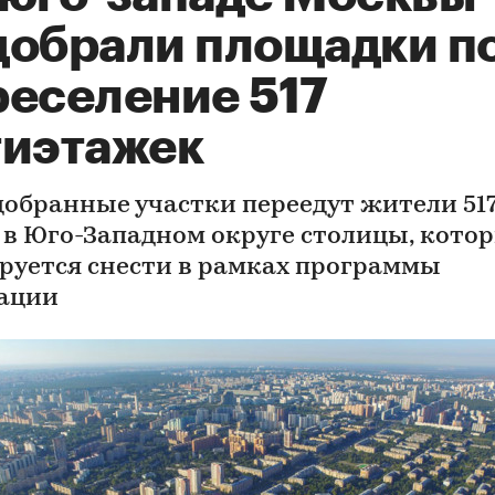
добрали площадки п
реселение 517
тиэтажек
добранные участки переедут жители 51
 в Юго-Западном округе столицы, кото
руется снести в рамках программы
ации