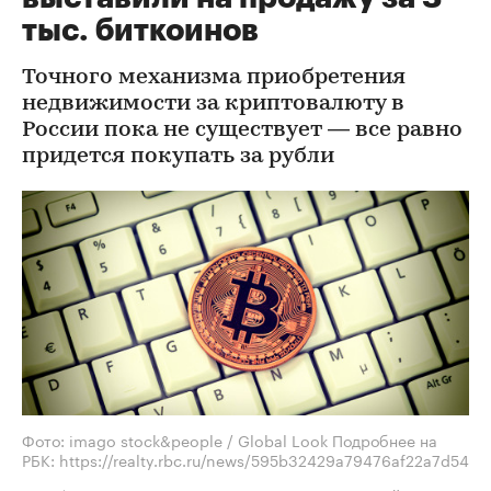
тыс. биткоинов
Точного механизма приобретения
недвижимости за криптовалюту в
России пока не существует — все равно
придется покупать за рубли
Фото: imago stock&people / Global Look Подробнее на
РБК: https://realty.rbc.ru/news/595b32429a79476af22a7d54