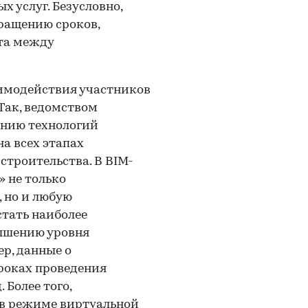
х услуг. Безусловно,
ращению сроков,
та между
имодействия участников
Так, ведомством
ению технологий
а всех этапах
строительства. В BIM-
 не только
 но и любую
стать наиболее
вышению уровня
р, данные о
роках проведения
 Более того,
в режиме виртуальной