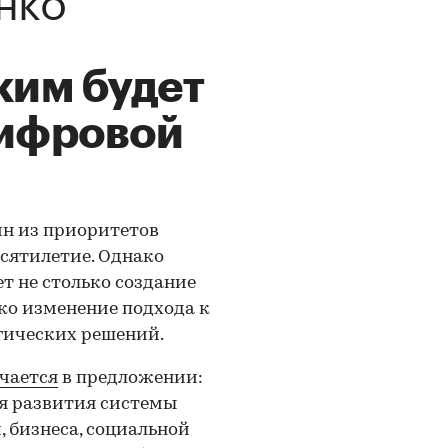
ким будет
цифровой
н из приоритетов
сятилетие. Однако
т не столько создание
ко изменение подхода к
гических решений.
чается
в предложении:
я развития системы
, бизнеса, социальной