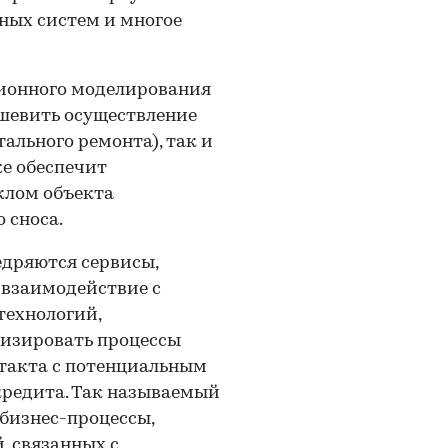
ных систем и многое
ионного моделирования
ешевить осуществление
ального ремонта), так и
же обеспечит
клом объекта
 сноса.
едряются сервисы,
 взаимодействие с
технологий,
изировать процессы
нтакта с потенциальным
кредита. Так называемый
бизнес-процессы,
, связанных с