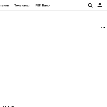
пании
Телеканал
РБК Вино
ациональные проекты
Город
аншизы
Газета
ка
Бизнес
нко