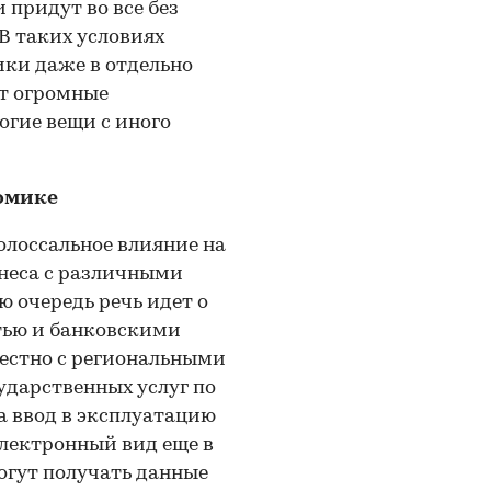
 придут во все без
В таких условиях
ки даже в отдельно
ет огромные
огие вещи с иного
номике
лоссальное влияние на
неса с различными
 очередь речь идет о
тью и банковскими
местно с региональными
ударственных услуг по
а ввод в эксплуатацию
электронный вид еще в
могут получать данные