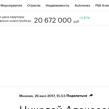
Мероприятия
Отрасли
Недвижимость
Autonews
РБК Ком
20 672 000
 цена квартиры
Образование
РБК Курсы
РБК Life
Тренды
+5.87%
Визионеры
Н
вских новостройках
руб
Дискуссионный клуб
Исследования
Кредитные рейтинги
Фр
Спецпроекты
Проверка контрагентов
Политика
Экономи
к наличной валюты
Поделиться
Мнения
⁠,
26 июл 2017, 15:53
Николай Алексее