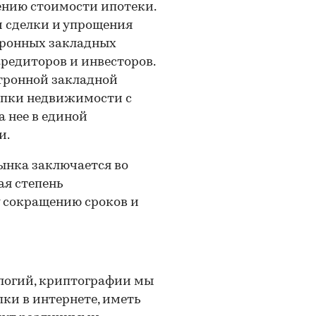
ению стоимости ипотеки.
 сделки и упрощения
тронных закладных
редиторов и инвесторов.
тронной закладной
купки недвижимости с
 нее в единой
и.
ынка заключается во
ая степень
 сокращению сроков и
логий, криптографии мы
ки в интернете, иметь