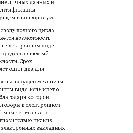
ание личных данных и
идентификации
дящем в консорциум.
реводу полного цикла
ляется возможность
 в электронном виде.
, предоставляемый
жности. Срок
яет один-два дня.
траны запущен механизм
ном виде. Речь идет о
 благодаря которой
оговоры в электронном
й момент ставки по
тносительно низких
 электронных закладных