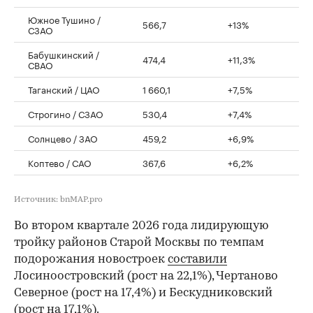
Южное Тушино /
566,7
+13%
СЗАО
Бабушкинский /
474,4
+11,3%
СВАО
Таганский / ЦАО
1 660,1
+7,5%
Строгино / СЗАО
530,4
+7,4%
Солнцево / ЗАО
459,2
+6,9%
Коптево / САО
367,6
+6,2%
Источник: bnMAP.pro
Во втором квартале 2026 года лидирующую
тройку районов Старой Москвы по темпам
подорожания новостроек
составили
Лосиноостровский (рост на 22,1%), Чертаново
Северное (рост на 17,4%) и Бескудниковский
(рост на 17,1%).