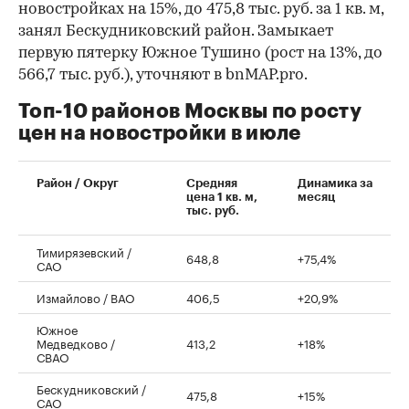
новостройках на 15%, до 475,8 тыс. руб. за 1 кв. м,
занял Бескудниковский район. Замыкает
первую пятерку Южное Тушино (рост на 13%, до
566,7 тыс. руб.), уточняют в bnMAP.pro.
Топ-10 районов Москвы по росту
цен на новостройки в июле
00:00
/
00:00
Район / Округ
Средняя
Динамика за
цена 1 кв. м,
месяц
тыс. руб.
Тимирязевский /
648,8
+75,4%
САО
Измайлово / ВАО
406,5
+20,9%
Южное
Медведково /
413,2
+18%
СВАО
Бескудниковский /
475,8
+15%
САО