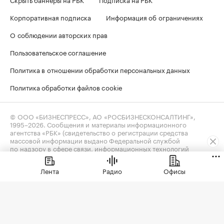
Корпоративная подписка
Информация об ограничениях
О соблюдении авторских прав
Пользовательское соглашение
Политика в отношении обработки персональных данных
Политика обработки файлов cookie
© ООО «БИЗНЕСПРЕСС», АО «РОСБИЗНЕСКОНСАЛТИНГ»,
1995–2026
. Сообщения и материалы информационного
агентства «РБК» (свидетельство о регистрации средства
массовой информации выдано Федеральной службой
по надзору в сфере связи, информационных технологий
и массовых коммуникаций (Роскомнадзор) 09.12.2015
за номером ИА №ФС77-63848) и сетевого издания «РБК»
Лента
Радио
Офисы
(свидетельство о регистрации средства массовой информации
выдано Федеральной службой по надзору в сфере связи,
информационных технологий и массовых коммуникаций
(Роскомнадзор) 03.12.2021 за номером ЭЛ №ФС77-82385)
сопровождаются пометкой «РБК».
realty@rbc.ru
18+
Владельцем сайта является информационное агентство «РБК».