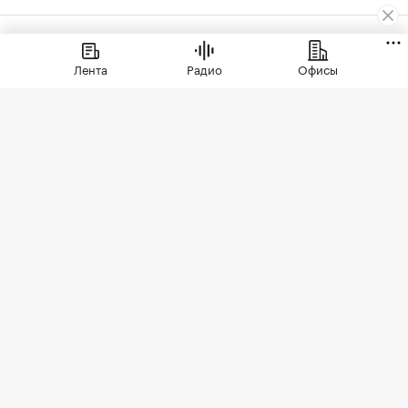
Деньги
⁠,
05 авг, 18:13
1 711
Лента
Радио
Офисы
ЦБ оценил ставки
проектного
финансирования для
застройщиков России
С начала 2026 года ставки проектного
финансирования, выделяемого
застройщикам, по России в целом
снизились на 0,32 п.п., следует из
данных Центробанка