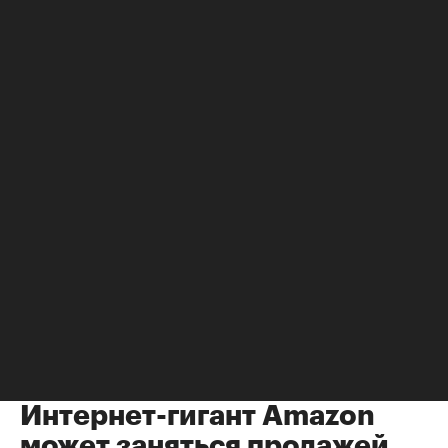
НЕДВИЖИМОСТЬ
Деньги
⁠,
13 июл 2017, 13:26
18
Интернет-гигант Amazon
может заняться продажей