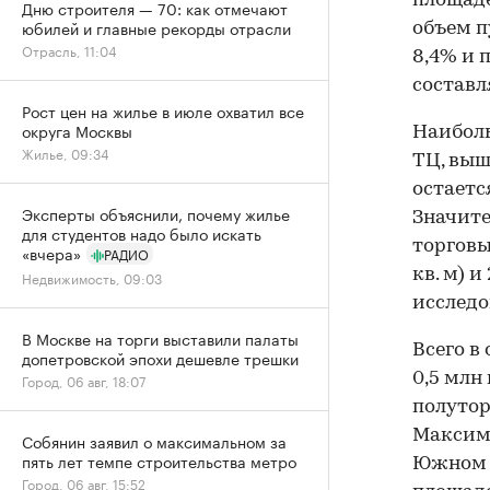
площаде
Дню строителя — 70: как отмечают
юбилей и главные рекорды отрасли
объем п
Отрасль, 11:04
8,4% и 
составля
Рост цен на жилье в июле охватил все
округа Москвы
Наиболь
Жилье, 09:34
ТЦ, выш
остаетс
Эксперты объяснили, почему жилье
Значите
для студентов надо было искать
торговы
«вчера»
РАДИО
кв. м) и
Недвижимость, 09:03
исследо
В Москве на торги выставили палаты
Всего в
допетровской эпохи дешевле трешки
0,5 млн
Город, 06 авг, 18:07
полутор
Максим
Собянин заявил о максимальном за
пять лет темпе строительства метро
Южном а
Город, 06 авг, 15:52