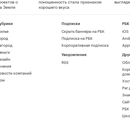
роектов о
поношенность стала признаком
выгляде
на Земле
хорошего вкуса
убрики
Подписки
РБК
илье
Скрыть баннеры на РБК
iOS
ород
Подписка на РБК
And
агород
Корпоративная подписка
AppG
еньги
Уведомления
Дру
изайн
RSS
Обл
нения
Кор
овости компаний
дом
ом
Хос
Рег
Зна
Сайт
РБК
Шко