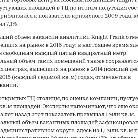
й в торговых центрах Москвы. По данным Knight F
устующих площадей в ТЦ по итогам полугодия сос
приблизился к показателю кризисного 2009 года, к
л 7,1%.
ший объем вакансии аналитики Knight Frank отм
едших на рынок в 2016 году: в настоящее время зд
я свободным каждый пятый квадратный метр.
льный объем таких помещений также сохраняется
х центрах, вышедших на рынок в 2014 (каждый де
 2015 (каждый седьмой кв. м) годах, отмечается в
вании.
 открытых ТЦ столицы, по оценке компании, пустуе
 кв. м площадей. Эксперты напоминают, что еще ок
а лет назад этот показатель превышал 1 млн кв. м.
альный объем вакантных площадей зафиксирован
дминистративном округе: здесь из 1,1 млн. кв. м 