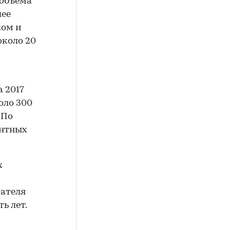
 объема
шее
ком и
коло 20
 2017
оло 300
 По
антных
х
зателя
ь лет.