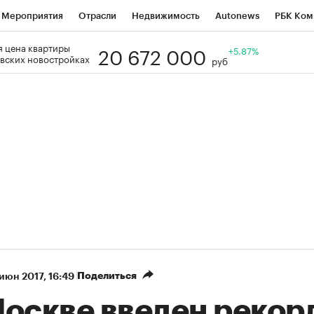
Мероприятия
Отрасли
Недвижимость
Autonews
РБК Ком
20 672 000
 цена квартиры
Образование
РБК Курсы
РБК Life
Тренды
+5.87%
Визионеры
Н
вских новостройках
руб
Дискуссионный клуб
Исследования
Кредитные рейтинги
Фр
Спецпроекты
Проверка контрагентов
Политика
Экономи
к наличной валюты
Поделиться
 июн 2017, 16:49
Москве введен рекор