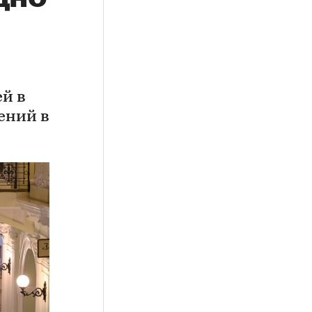
й в
ений в