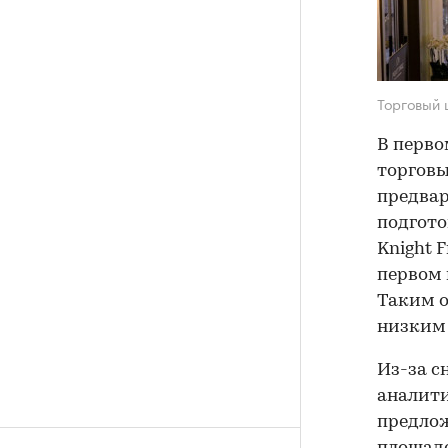
Торговый 
В перво
торговы
предвар
подгот
Knight 
первом 
Таким о
низким 
Из-за с
аналити
предлож