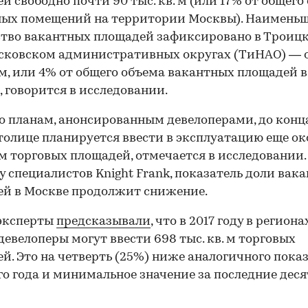
й свободно почти 90 тыс. кв. м (или 17% от общего
ных помещений на территории Москвы). Наимень
тво вакантных площадей зафиксировано в Троиц
сковском административных округах (ТиНАО) — о
. м, или 4% от общего объема вакантных площадей в
, говорится в исследовании.
о планам, анонсированным девелоперами, до конца
столице планируется ввести в эксплуатацию еще ок
. м торговых площадей, отмечается в исследовании.
у специалистов Knight Frank, показатель доли вак
й в Москве продолжит снижение.
 эксперты
предсказывали
, что в 2017 году в региона
девелоперы могут ввести 698 тыс. кв. м торговых
й. Это на четверть (25%) ниже аналогичного пока
о года и минимальное значение за последние десят