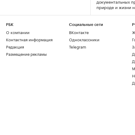
документальных п
природе и жизни 
РБК
Социальные сети
Р
О компании
ВКонтакте
Ж
Контактная информация
Одноклассники
Г
Редакция
Telegram
З
Размещение рекламы
Д
Д
М
Н
Д