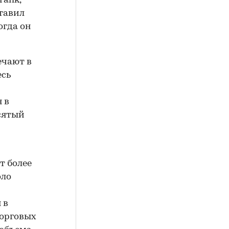
rank,
тавил
огда он
ечают в
есь
 в
сятый
т более
оло
 в
торговых