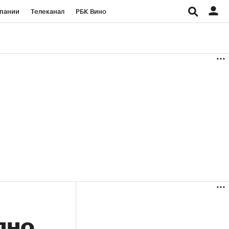
пании
Телеканал
РБК Вино
ациональные проекты
Город
аншизы
Газета
ка
Бизнес
дно