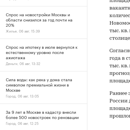
площаде
вакант
Спрос на новостройки Москвы и
количес
области снизился за год почти на
Новомо
20%
Жилье, 06 авг, 15:39
тыс. кв
столице
Спрос на ипотеку в июле вернулся к
Согласн
естественному уровню после
ажиотажа
года в 
Деньги, 06 авг, 13:32
тыс. кв
прогноз
Сила воды: как река у дома стала
площаде
символом премиальной жизни в
Москве
Раннее
Город, 06 авг, 13:05
России 
площаде
За 9 лет в Москве в кадастр внесли
прошлог
более 500 новостроек по реновации
Город, 06 авг, 12:25