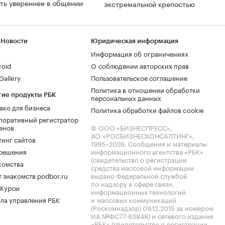
ть увереннее в общении
экстремальной крепостью
 Новости
Юридическая информация
Информация об ограничениях
roid
О соблюдении авторских прав
allery
Пользовательское соглашение
Политика в отношении обработки
гие продукты РБК
персональных данных
ако для бизнеса
Политика обработки файлов cookie
поративный регистратор
енов
© ООО «БИЗНЕСПРЕСС»,
АО «РОСБИЗНЕСКОНСАЛТИНГ»,
тинг сайтов
1995–2026
. Сообщения и материалы
.решения
информационного агентства «РБК»
(свидетельство о регистрации
комства
средства массовой информации
 знакомств podbor.ru
выдано Федеральной службой
по надзору в сфере связи,
 Курсы
информационных технологий
ла управления РБК
и массовых коммуникаций
(Роскомнадзор) 09.12.2015 за номером
ИА №ФС77-63848) и сетевого издания
«РБК» (свидетельство о регистрации