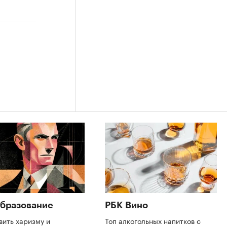
бразование
РБК Вино
вить харизму и
Топ алкогольных напитков с