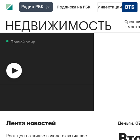
Подписка на РБК
Инвестиции
НЕДВИЖИМОСТЬ
Средняя
Спорт
Школа управления РБК
РБК 
в моско
Стиль
Крипто
РБК Бизнес-среда
Прямой эфир
Спецпроекты СПб
Конференции СПб
Технологии и медиа
Финансы
Рыно
Лента новостей
Деньги
⁠,
07
Рост цен на жилье в июле охватил все
Вт