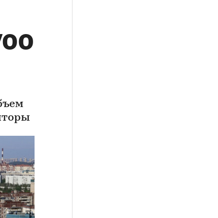
700
объем
лторы