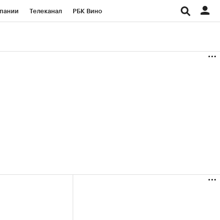
пании
Телеканал
РБК Вино
ациональные проекты
Город
аншизы
Газета
ка
Бизнес