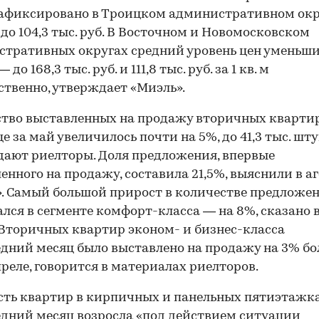
афиксировано в Троицком административном окр
, до 104,3 тыс. руб. В Восточном и Новомосковском
тративных округах средний уровень цен уменьш
 до 168,3 тыс. руб. и 111,8 тыс. руб. за 1 кв. м
ственно, утверждает «Миэль».
тво выставленных на продажу вторичных кварти
е за май увеличилось почти на 5%, до 41,3 тыс. шту
ают риелторы. Доля предложения, впервые
енного на продажу, составила 21,5%, выяснили в а
. Самый большой прирост в количестве предложе
лся в сегменте комфорт-класса — на 8%, сказано в
 Вторичных квартир эконом- и бизнес-класса
едний месяц было выставлено на продажу на 3% бо
преле, говорится в материалах риелторов.
ть квартир в кирпичных и панельных пятиэтажк
едний месяц возросла «под действием ситуации