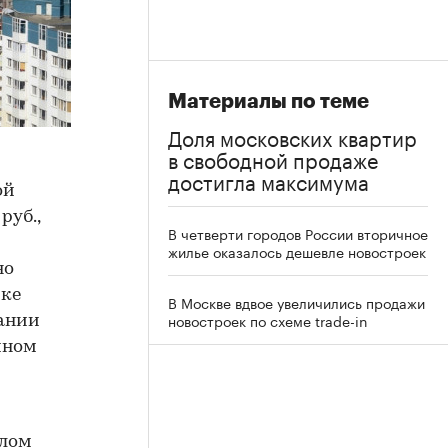
Материалы по теме
Доля московских квартир
в свободной продаже
достигла максимума
ой
руб.,
В четверти городов России вторичное
жилье оказалось дешевле новостроек
но
йке
В Москве вдвое увеличились продажи
новостроек по схеме trade-in
пании
чном
илом