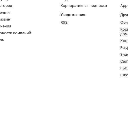
агород
Корпоративная подписка
AppG
еньги
Уведомления
Дру
изайн
RSS
Обл
нения
Кор
овости компаний
дом
ом
Хос
Рег
Зна
Сайт
РБК
Шко