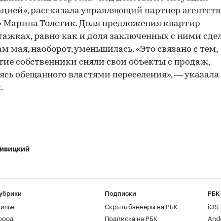
ацией», рассказала управляющий партнер агентств
 Марина Толстик. Доля предложения квартир
тажках, равно как и доля заключенных с ними сдел
ам мая, наоборот, уменьшилась. «Это связано с тем,
гие собственники сняли свои объекты с продаж,
сь обещанного властями переселения», — указала
.
ивицкий
убрики
Подписки
РБК
илье
Скрыть баннеры на РБК
iOS
ород
Подписка на РБК
And