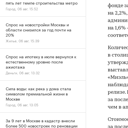
пять лет темпе строительства метро
фонде з
Город, 06 авг, 15:52
на 2,2%
админис
Спрос на новостройки Москвы и
на 1,6% —
области снизился за год почти на
20%
соответ
Жилье, 06 авг, 15:39
Количес
в столиц
Спрос на ипотеку в июле вернулся к
естественному уровню после
утвержд
ажиотажа
выставл
Деньги, 06 авг, 13:32
«Миэль»
наблюда
Сила воды: как река у дома стала
релизе.
символом премиальной жизни в
Москве
за посл
Город, 06 авг, 13:05
чем в а
Стоимос
За 9 лет в Москве в кадастр внесли
более 500 новостроек по реновации
за посл