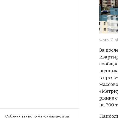
Фото: Glo
За посл
квартир
сообщае
недвижи
в пресс
массово
«Метриу
рынке с
на 700 т
Собянин заявил о максимальном за
Наиболь