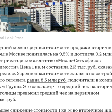
bal Look Press
едний месяц средняя стоимость продажи вторичн
ы в Москве понизилась на 9,5% и достигла 9,2 млн 
т риелторское агентство «Миэль-Сеть офисов
мости». Цена 1 кв. м составила 213 тыс. руб., сказа
-релизе. Усредненная стоимость жилья в новостро
го сегмента
равна 8,5 млн руб.
, подсчитали в ком
м Групп». Это означает, что средний чек на втори
толицы превысил средний чек на первичном
ыс. руб.
шее снижение стоимости 1 кв. м во вторичном ж