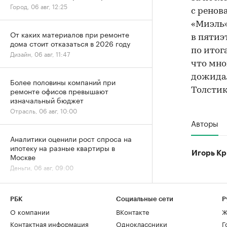
Город, 06 авг, 12:25
с ренов
«Миэль»
От каких материалов при ремонте
в пятиэ
дома стоит отказаться в 2026 году
по итог
Дизайн, 06 авг, 11:47
что мно
дожидая
Более половины компаний при
ремонте офисов превышают
Толстик
изначальный бюджет
Отрасль, 06 авг, 10:00
Авторы
Аналитики оценили рост спроса на
ипотеку на разные квартиры в
Игорь Кр
Москве
Деньги, 06 авг, 09:00
Временное явление: в июле снижение
РБК
Социальные сети
Р
цен на жилье резко замедлилось
О компании
ВКонтакте
Ж
Жилье, 06 авг, 06:00
Контактная информация
Одноклассники
Г