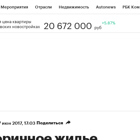
Мероприятия
Отрасли
Недвижимость
Autonews
РБК Ком
20 672 000
 цена квартиры
Образование
РБК Курсы
РБК Life
Тренды
+5.87%
Визионеры
Н
вских новостройках
руб
Дискуссионный клуб
Исследования
Кредитные рейтинги
Фр
Спецпроекты
Проверка контрагентов
Политика
Экономи
к наличной валюты
Поделиться
 июн 2017, 17:03
оричное жилье