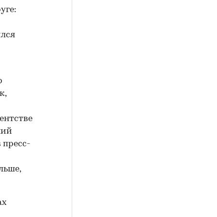
уге:
ился
р
к,
гентстве
ний
 пресс-
льше,
ах