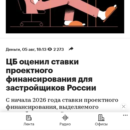
Деньги
⁠,
05 авг, 18:13
2 273
ЦБ оценил ставки
проектного
финансирования для
застройщиков России
С начала 2026 года ставки проектного
финансирования, выделяемого
застройщикам, по России в целом
снизились на 0,32 п.п., следует из
Лента
Радио
Офисы
данных Центробанка