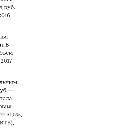
д руб.
2016
лья
п. В
объем
 2017
тельным
уб. —
ачала
овня:
т 10,5%,
ВТБ),