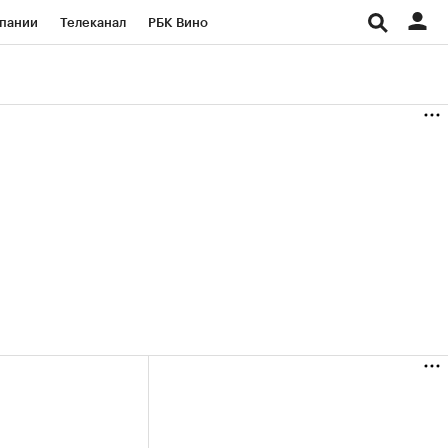
пании
Телеканал
РБК Вино
ациональные проекты
Город
аншизы
Газета
ка
Бизнес