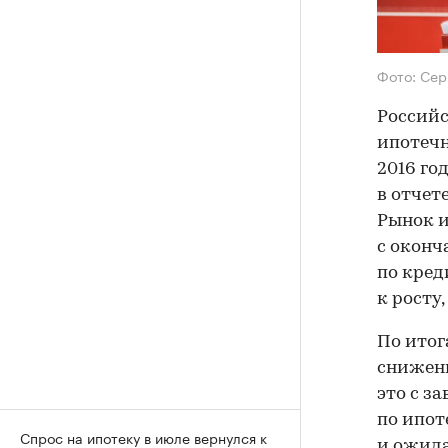
Фото: Сер
Российс
ипотечн
2016 го
в отчет
Рынок и
с оконч
по кред
к росту
По итог
снижен
это с з
по ипот
Спрос на ипотеку в июле вернулся к
и ожида