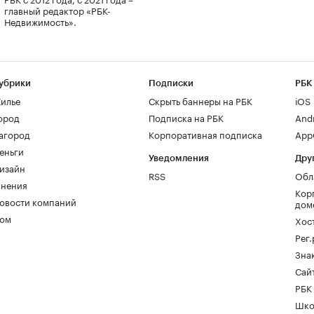
главный редактор «РБК-
Недвижимость».
убрики
Подписки
РБК
илье
Скрыть баннеры на РБК
iOS
ород
Подписка на РБК
And
агород
Корпоративная подписка
AppG
еньги
Уведомления
Дру
изайн
RSS
Обл
нения
Кор
овости компаний
дом
ом
Хос
Рег
Зна
Сайт
РБК
Шко