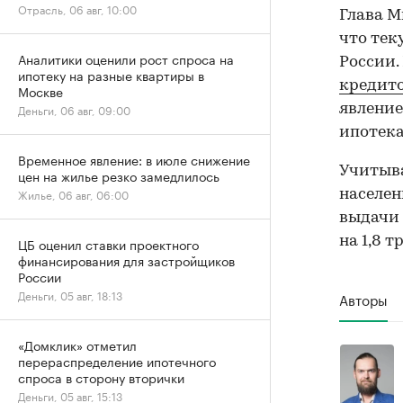
Отрасль, 06 авг, 10:00
Глава М
что тек
Аналитики оценили рост спроса на
России.
ипотеку на разные квартиры в
кредит
Москве
явление
Деньги, 06 авг, 09:00
ипотека
Временное явление: в июле снижение
Учитыва
цен на жилье резко замедлилось
Жилье, 06 авг, 06:00
населен
выдачи 
на 1,8 т
ЦБ оценил ставки проектного
финансирования для застройщиков
России
Деньги, 05 авг, 18:13
Авторы
«Домклик» отметил
перераспределение ипотечного
спроса в сторону вторички
Деньги, 05 авг, 15:13