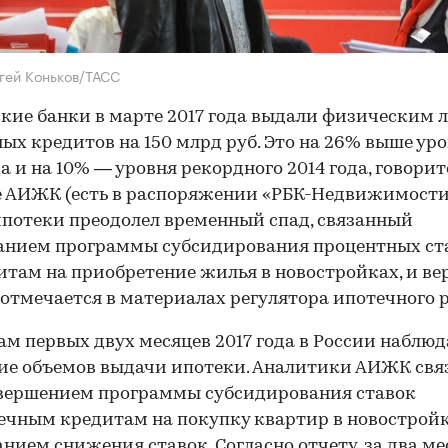
гей Коньков/ТАСС
кие банки в марте 2017 года выдали физическим 
ых кредитов на 150 млрд руб. Это на 26% выше ур
да и на 10% — уровня рекордного 2014 года, говорит
е АИЖК (есть в распоряжении «РБК-Недвижимости
потеки преодолел временный спад, связанный
анием программы субсидирования процентных ст
итам на приобретение жилья в новостройках, и ве
, отмечается в материалах регулятора ипотечного 
ам первых двух месяцев 2017 года в России наблюд
ие объемов выдачи ипотеки. Аналитики АИЖК св
авершением программы субсидирования ставок
ечным кредитам на покупку квартир в новострой
нием снижения ставок. Согласно отчету, за два ме