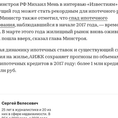
инстроя РФ Михаил Мень в интервью «Известиям
ущий год может стать рекордным для ипотечного
 Министр также отметил, что
спад ипотечного
ования
, наблюдавшийся в начале 2017 года, — врем
. В марте этого года жилищный рынок вновь ожив
 пошла вверх, сказал глава Минстроя.
я динамику ипотечных ставок и существующий с
ия на жилье, АИЖК сохраняет прогнозы по объема
ипотечных кредитов в 2017 году: более 1 млн кред
рлн руб.
Сергей Велесевич
25 лет в журналистике и 20 из
них в сфере недвижимости. В
РБК с 2012 года, с 2021 года –