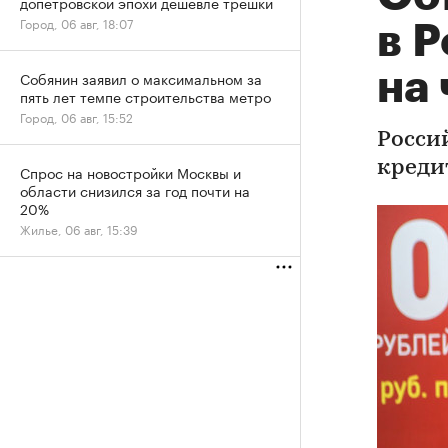
допетровской эпохи дешевле трешки
Город, 06 авг, 18:07
в 
на 
Собянин заявил о максимальном за
пять лет темпе строительства метро
Город, 06 авг, 15:52
Росси
кредит
Спрос на новостройки Москвы и
области снизился за год почти на
20%
Жилье, 06 авг, 15:39