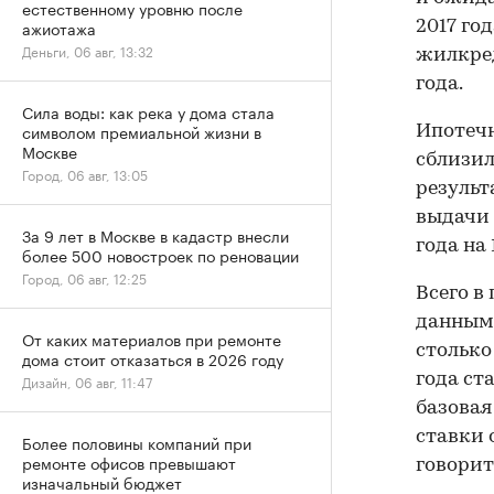
естественному уровню после
ажиотажа
2017 го
Деньги, 06 авг, 13:32
жилкред
года.
Сила воды: как река у дома стала
символом премиальной жизни в
Ипотечн
Москве
сблизили
Город, 06 авг, 13:05
результ
выдачи 
За 9 лет в Москве в кадастр внесли
года на
более 500 новостроек по реновации
Город, 06 авг, 12:25
Всего в
данным 
От каких материалов при ремонте
столько
дома стоит отказаться в 2026 году
года ст
Дизайн, 06 авг, 11:47
базовая
ставки 
Более половины компаний при
ремонте офисов превышают
говорит
изначальный бюджет