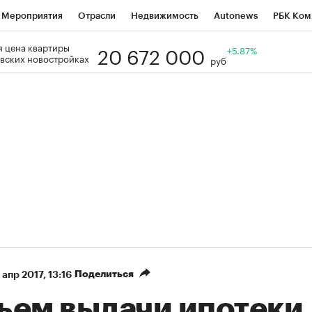
Мероприятия
Отрасли
Недвижимость
Autonews
РБК Ком
20 672 000
 цена квартиры
Образование
РБК Курсы
РБК Life
Тренды
+5.87%
Визионеры
Н
вских новостройках
руб
Дискуссионный клуб
Исследования
Кредитные рейтинги
Фр
Спецпроекты
Проверка контрагентов
Политика
Экономи
к наличной валюты
Поделиться
 апр 2017, 13:16
ъем выдачи ипотеки