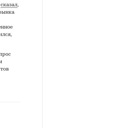
»
сказал
,
 рынка
енное
ился,
прос
м
итов