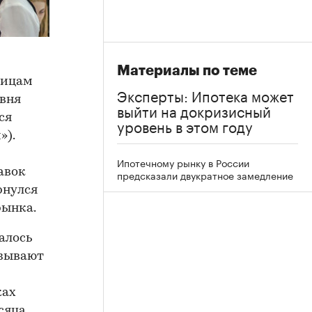
Материалы по теме
лицам
Эксперты: Ипотека может
овня
выйти на докризисный
ся
уровень в этом году
»).
Ипотечному рынку в России
авок
предсказали двукратное замедление
рнулся
рынка.
алось
язывают
ках
сяца