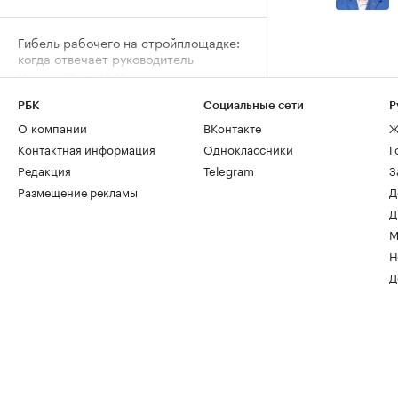
Гибель рабочего на стройплощадке:
когда отвечает руководитель
Мнения, 05 авг, 13:29
РБК
Социальные сети
Р
Кто из пенсионеров имеет право не
О компании
ВКонтакте
Ж
платить налог за квартиру и дачу
Контактная информация
Одноклассники
Г
Деньги, 05 авг, 12:15
Редакция
Telegram
З
Размещение рекламы
Д
Д
М
Н
Д