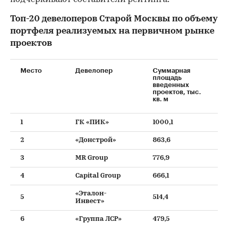
Топ-20 девелоперов Старой Москвы по объему
портфеля реализуемых на первичном рынке
проектов
Место
Девелопер
Суммарная
площадь
введенных
проектов, тыс.
кв. м
1
ГК «ПИК»
1000,1
2
«Донстрой»
863,6
3
MR Group
776,9
4
Capital Group
666,1
«Эталон-
5
514,4
Инвест»
6
«Группа ЛСР»
479,5