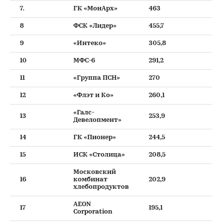
7.
ГК «МонАрх»
463
8
ФСК «Лидер»
455,7
9
«Интеко»
305,8
10
МФС-6
291,2
11
«Группа ПСН»
270
12
«Флэт и Ко»
260,1
«Галс-
13
253,9
Девелопмент»
14
ГК «Пионер»
244,5
15
ИСК «Столица»
208,5
Московский
16
комбинат
202,9
хлебопродуктов
AEON
17
195,1
Corporation