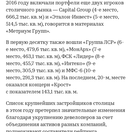
2016 году включали портфели еще двух игроков
столичного рынка — Capital Group (4-е место,
666,2 тыс. кв. м) и «Эталон-Инвест» (5-е место,
514,5 тыс. кв. м), говорится в материалах
«Метриум Групп».
В первую десятку также вошли «Группа ЛСР» (6-
е место, 479,6 тыс. кв. м), «МонАрх» (7-е
место, 463,1 тыс. кв. м), ФСК «Лидер» (8-е
место, 455,7 тыс. кв. м), «Интеко» (9-е
место, 305,9 тыс. кв. м) и МФС-6 (10-е
место, 291,3 тыс. кв. м). На последнем, 20-м, месте
оказался концерн «Крост»
с показателем 143,1 тыс. кв. м.
Список крупнейших застройщиков столицы
в этом году претерпел значительные изменения
благодаря укрупнению девелоперов за счет
объединения активов разных компаний,
подчеркивают составители рейтинга.